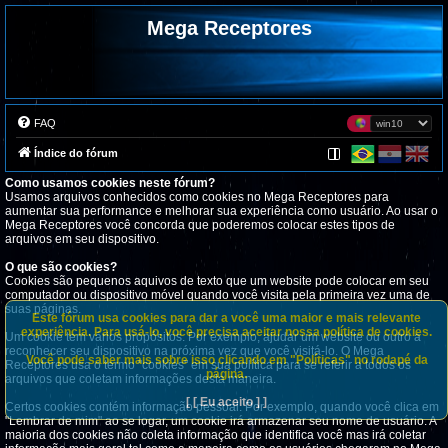
Mega Receptores
FAQ
Índice do fórum
Como usamos cookies neste fórum?
Usamos arquivos conhecidos como cookies no Mega Receptores para
aumentar sua performance e melhorar sua experiência como usuário. Ao usar o
Mega Receptores você concorda que poderemos colocar estes tipos de
arquivos em seu dispositivo.
O que são cookies?
Cookies são pequenos aquivos de texto que um website pode colocar em seu
computador ou dispositivo móvel quando você visita pela primeira vez uma de
suas páginas.
Este fórum usa cookies para dar a você uma maior e mais relevante
experiência. Para usá-lo, você precisa aceitar nossa política de cookies.
Um cookie tem vários propósitos. Por exemplo, ajudar um website ou outro a
reconhecer seu dispositivo na próxima vez que você visitá-lo. O Mega
Você pode saber mais sobre isso clicando em "Políticas" no rodapé da
Receptores usa o termo "cookies" em sua política para se referir a todos os
página.
arquivos que coletam informações desta maneira.
[ [ Eu aceito ] ]
Certos cookies contém informação pessoal. Por exemplo, quando você clica em
"Lembrar de mim" ao se logar, um cookie irá armazenar seu nome de usuário. A
maioria dos cookies não coleta informação que identifica você mas irá coletar