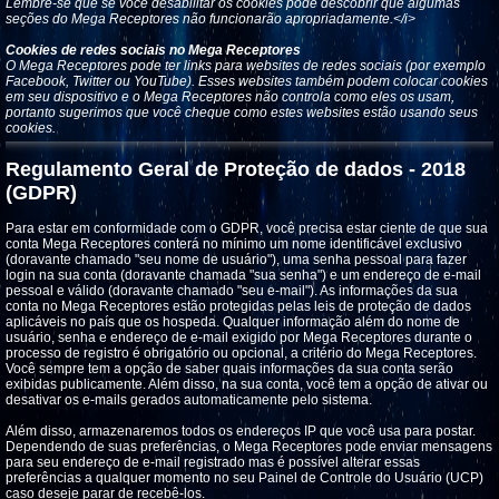
Lembre-se que se você desabilitar os cookies pode descobrir que algumas
seções do Mega Receptores não funcionarão apropriadamente.</i>
Cookies de redes sociais no Mega Receptores
O Mega Receptores pode ter links para websites de redes sociais (por exemplo
Facebook, Twitter ou YouTube). Esses websites também podem colocar cookies
em seu dispositivo e o Mega Receptores não controla como eles os usam,
portanto sugerimos que você cheque como estes websites estão usando seus
cookies.
Regulamento Geral de Proteção de dados - 2018
(GDPR)
Para estar em conformidade com o GDPR, você precisa estar ciente de que sua
conta Mega Receptores conterá no mínimo um nome identificável exclusivo
(doravante chamado "seu nome de usuário"), uma senha pessoal para fazer
login na sua conta (doravante chamada "sua senha") e um endereço de e-mail
pessoal e válido (doravante chamado "seu e-mail"). As informações da sua
conta no Mega Receptores estão protegidas pelas leis de proteção de dados
aplicáveis ​​no país que os hospeda. Qualquer informação além do nome de
usuário, senha e endereço de e-mail exigido por Mega Receptores durante o
processo de registro é obrigatório ou opcional, a critério do Mega Receptores.
Você sempre tem a opção de saber quais informações da sua conta serão
exibidas publicamente. Além disso, na sua conta, você tem a opção de ativar ou
desativar os e-mails gerados automaticamente pelo sistema.
Além disso, armazenaremos todos os endereços IP que você usa para postar.
Dependendo de suas preferências, o Mega Receptores pode enviar mensagens
para seu endereço de e-mail registrado mas é possível alterar essas
preferências a qualquer momento no seu Painel de Controle do Usuário (UCP)
caso deseje parar de recebê-los.