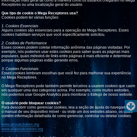
informação mais geral tal como a maneira como os usuários chegaram no Mega
Receptores ou uma localização geral do usuário.
Que tipo de cookie o Mega Receptores usa?
Cookies podem ter várias funções:
1. Cookies Essenciais
Alguns cookies são essenciais para a operação do Mega Receptores. Esses
cookies habilitam serviços que você especificamente solicitou.
2. Cookies de Performance
Esses cookies podem coletar informação anônima das páginas visitadas. Por
exemplo, nós podemos usar estes cookies para saber quais as páginas mais
populares, quais métodos de links entre páginas é mais eficiente e determinar
porque algumas páginas estão gerando erros.
3. Cookies Funcionais
Esses cookies lembram escolhas que você fez para melhorar sua experiência
no Mega Receptores.
O Mega Receptores pode também permitir terceiros a usarem cookies que caem
em qualquer uma das categorias acima. Por exemplo, como muitos websites,
nós podemos usar Google Analytics para monitorar o tráfego de nosso website.
O usuário pode bloquear cookies?
Para descobrir como gerenciar cookies, leia a seção de ajuda do navegador ou
o manual de seu dispositivo móvel - ou visite um dos websites abaixo, os quais
contém informação detalhada de como gerenciar, controlar ou deletar cookies.
www.aboutcookies.org
www.allaboutcookies.org