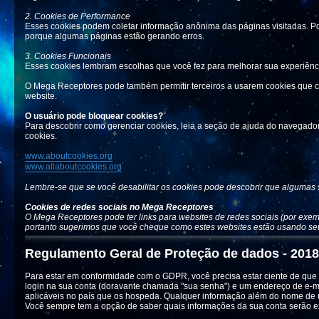
2. Cookies de Performance
Esses cookies podem coletar informação anônima das páginas visitadas. Po
porque algumas páginas estão gerando erros.
3. Cookies Funcionais
Esses cookies lembram escolhas que você fez para melhorar sua experiên
O Mega Receptores pode também permitir terceiros a usarem cookies que c
website.
O usuário pode bloquear cookies?
Para descobrir como gerenciar cookies, leia a seção de ajuda do navegador
cookies.
www.aboutcookies.org
www.allaboutcookies.org
Lembre-se que se você desabilitar os cookies pode descobrir que algumas
Cookies de redes sociais no Mega Receptores
O Mega Receptores pode ter links para websites de redes sociais (por exe
portanto sugerimos que você cheque como estes websites estão usando se
Regulamento Geral de Proteção de dados - 201
Para estar em conformidade com o GDPR, você precisa estar ciente de que
login na sua conta (doravante chamada "sua senha") e um endereço de e-ma
aplicáveis ​​no país que os hospeda. Qualquer informação além do nome de 
Você sempre tem a opção de saber quais informações da sua conta serão exi