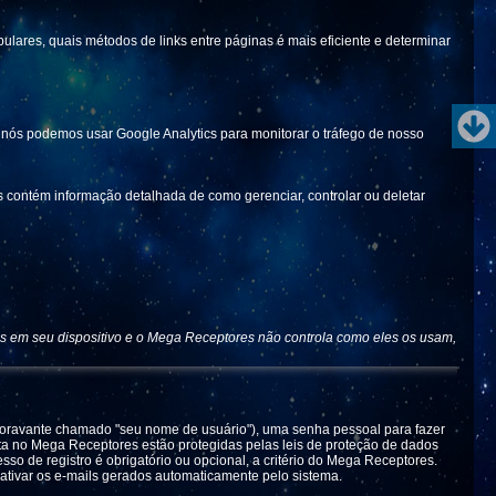
ares, quais métodos de links entre páginas é mais eficiente e determinar
nós podemos usar Google Analytics para monitorar o tráfego de nosso
s contém informação detalhada de como gerenciar, controlar ou deletar
s em seu dispositivo e o Mega Receptores não controla como eles os usam,
doravante chamado "seu nome de usuário"), uma senha pessoal para fazer
ta no Mega Receptores estão protegidas pelas leis de proteção de dados
o de registro é obrigatório ou opcional, a critério do Mega Receptores.
ativar os e-mails gerados automaticamente pelo sistema.