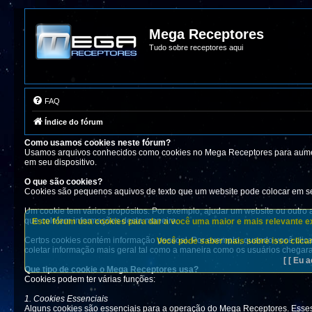
Mega Receptores
Tudo sobre receptores aqui
FAQ
Índice do fórum
Como usamos cookies neste fórum?
Usamos arquivos conhecidos como cookies no Mega Receptores para aument
em seu dispositivo.
O que são cookies?
Cookies são pequenos aquivos de texto que um website pode colocar em se
Um cookie tem vários propósitos. Por exemplo, ajudar um website ou outro a
que coletam informações desta maneira.
Este fórum usa cookies para dar a você uma maior e mais relevante exp
Certos cookies contém informação pessoal. Por exemplo, quando você clica 
Você pode saber mais sobre isso clican
coletar informação mais geral tal como a maneira como os usuários chega
[ [ Eu a
Que tipo de cookie o Mega Receptores usa?
Cookies podem ter várias funções:
1. Cookies Essenciais
Alguns cookies são essenciais para a operação do Mega Receptores. Esses c