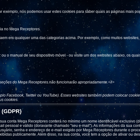
r exemplo, nós podemos usar estes cookies para saber quais as páginas mais popul
cia no Mega Receptores.
aem em qualquer uma das categorias acima. Por exemplo, como muitos websites, 
 ou o manual de seu dispositivo móvel - ou visite um dos websites abaixo, os quai
 seções do Mega Receptores não funcionarão apropriadamente.</i>
mplo Facebook, Twitter ou YouTube). Esses websites também podem colocar cookie
us cookies.
8 (GDPR)
 sua conta Mega Receptores conterá no mínimo um nome identificável exclusivo (
il pessoal e válido (doravante chamado "seu e-mail"). As informações da sua con
usuário, senha e endereço de e-mail exigido por Mega Receptores durante o process
bidas publicamente. Além disso, na sua conta, você tem a opção de ativar ou des