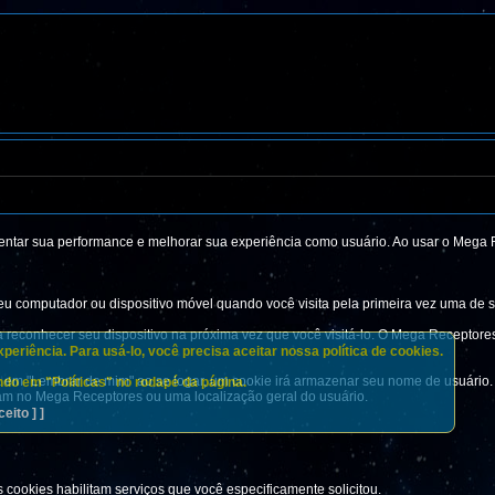
ar sua performance e melhorar sua experiência como usuário. Ao usar o Mega R
u computador ou dispositivo móvel quando você visita pela primeira vez uma de 
 reconhecer seu dispositivo na próxima vez que você visitá-lo. O Mega Receptores u
eriência. Para usá-lo, você precisa aceitar nossa política de cookies.
em "Lembrar de mim" ao se logar, um cookie irá armazenar seu nome de usuário. A
do em "Políticas" no rodapé da página.
ram no Mega Receptores ou uma localização geral do usuário.
ceito ] ]
ookies habilitam serviços que você especificamente solicitou.