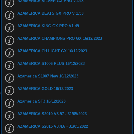
AZAMERICA SILVER GX PRO V1.48
d
o
s
AZAMERICA BEATS GX PRO V 1.53
i
s
t
e
AZAMERICA KING GX PRO V1.49
m
a
a
AZAMERICA CHAMPIONS PRO GX 16/12/2023
c
a
b
o
AZAMERICA CH LIGHT GX 16/12/2023
A
z
a
AZAMERICA S1006 PLUS 16/12/2023
m
e
r
i
Azamerica S1007 New 16/12/2023
c
a
B
AZAMERICA GOLD 16/12/2023
r
a
s
i
Azamerica ST3 16/12/2023
l
AZAMERICA S2010 V3.57 - 31/05/2023
AZAMERICA S2015 V3.4.6 - 31/05/2022