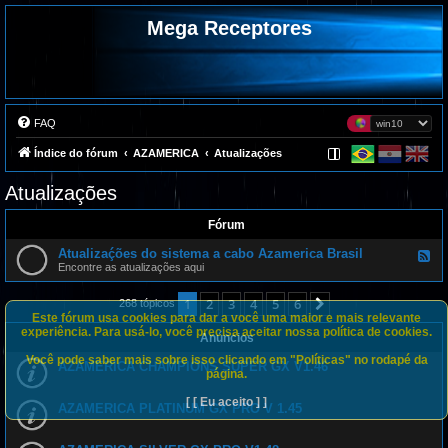
Mega Receptores
FAQ
Índice do fórum
AZAMERICA
Atualizações
Atualizações
Fórum
Atualizaḉões do sistema a cabo Azamerica Brasil
F
e
Encontre as atualizações aqui
e
d
1
2
3
4
5
6
Próximo
-
268 tópicos
A
Este fórum usa cookies para dar a você uma maior e mais relevante
t
experiência. Para usá-lo, você precisa aceitar nossa política de cookies.
Anúncios
u
a
Você pode saber mais sobre isso clicando em "Políticas" no rodapé da
l
AZAMERICA CHAMPIONS SUPER GX V1.46
página.
i
z
a
[ [ Eu aceito ] ]
AZAMERICA PLATINUM GX PRO V 1.45
ḉ
õ
e
s