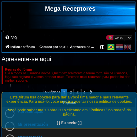
Mega Receptores
FAQ
Índice do fórum
Comece por aqui
Apresente-se aqui
Apresente-se aqui
Regras do fórum
Olá a todos os usuários novos. Quem faz realmente o forum forte são os usuários,
faça seu registro e vamos crescer mais. Teremos mais recursos para poder lhe dar
melhor suporte.
1
2
3
4
Próximo
165 tópicos
Este fórum usa cookies para dar a você uma maior e mais relevante
experiência. Para usá-lo, você precisa aceitar nossa política de cookies.
Tópicos
Você pode saber mais sobre isso clicando em "Políticas" no rodapé da
Apresentação
página.
[ [ Eu aceito ] ]
Mi presentación