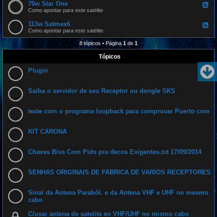
s
d
70w Star One
w
F
p
-
I
e
Como apontar para este satélite
a
6
n
e
s
1
t
d
113w Satmex6
a
w
F
e
-
t
A
e
Como apontar para este satélite
l
7
m
e
s
0
a
d
8 tópicos • Página
1
de
1
a
w
z
-
t
S
o
1
Tópicos
1
t
n
1
1
a
a
3
r
Plugin
s
w
O
S
n
a
e
t
Saiba o servidor de seu Receptor ou dongle SKS
m
e
x
teste com o programa loopback para comprovar Puerto com
6
KIT CARONA
Chaves Biss Com Pids pra decos Exigentes.txt 17/09/2014
SENHAS ORIGINAIS DE FABRICA DE VARIOS RECEPTORES
Sinal da Antena Paraból. e da Antena VHF e UHF no mesmo
cabo
C/usar antena de satelite en VHF/UHF no mismo cabo