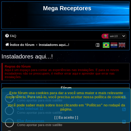
Mega Receptores
FAQ
Índice do fórum
Instaladores aqui...!
Instaladores aqui...!
Regras do fórum
Aqui é um espaço para contar as experiências nas instalações. E para os novos
instaladores não se preocupem, é melhor errar aqui e aprender que errar nas
instalações.
Fórum
Este fórum usa cookies para dar a você uma maior e mais relevante
30w Hispasat
F
experiência. Para usá-lo, você precisa aceitar nossa política de cookies.
e
Como apontar para este satélite
e
Você pode saber mais sobre isso clicando em "Políticas" no rodapé da
d
43w Intelsat 11
F
página.
-
e
Como apontar para este satélite
3
e
[ [ Eu aceito ] ]
0
d
61w Amazonas
w
F
-
H
e
Como apontar para este satélite
4
i
e
3