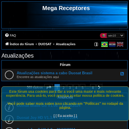
Mega Receptores
FAQ
Índice do fórum
DUOSAT
Atualizações
Atualizações
Fórum
Atualizaḉões sistema a cabo Duosat Brasil
F
e
Encontre as atualizações aqui
e
d
Página
1
de
8
1
2
3
4
5
8
Próximo
-
369 tópicos
…
A
Este fórum usa cookies para dar a você uma maior e mais relevante
t
experiência. Para usá-lo, você precisa aceitar nossa política de cookies.
Anúncios
u
a
Você pode saber mais sobre isso clicando em "Políticas" no rodapé da
l
Duosat Blade Go V1.06 – 21/10/2024
página.
i
z
a
[ [ Eu aceito ] ]
Duosat Joy HD V1.3.4 – 21/10/2024
ḉ
õ
e
s