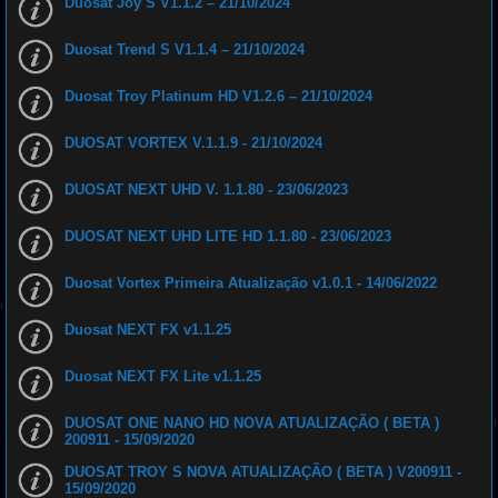
Duosat Joy S V1.1.2 – 21/10/2024
s
i
s
Duosat Trend S V1.1.4 – 21/10/2024
t
e
m
a
Duosat Troy Platinum HD V1.2.6 – 21/10/2024
a
c
a
DUOSAT VORTEX V.1.1.9 - 21/10/2024
b
o
D
u
DUOSAT NEXT UHD V. 1.1.80 - 23/06/2023
o
s
a
DUOSAT NEXT UHD LITE HD 1.1.80 - 23/06/2023
t
B
r
a
Duosat Vortex Primeira Atualização v1.0.1 - 14/06/2022
s
i
l
Duosat NEXT FX v1.1.25
Duosat NEXT FX Lite v1.1.25
DUOSAT ONE NANO HD NOVA ATUALIZAÇÃO ( BETA )
200911 - 15/09/2020
DUOSAT TROY S NOVA ATUALIZAÇÃO ( BETA ) V200911 -
15/09/2020