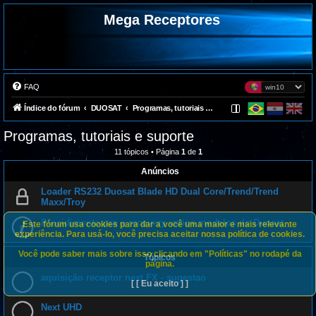
Mega Receptores
FAQ
Índice do fórum
DUOSAT
Programas, tutoriais e suporte
Programas, tutoriais e suporte
11 tópicos • Página
1
de
1
Anúncios
Loader RS232 Duosat Blade HD Dual Core/Trend/Trend
Maxx/Troy
Procidimento pra o recovery varios modelos do Duosat
Este fórum usa cookies para dar a você uma maior e mais relevante
experiência. Para usá-lo, você precisa aceitar nossa política de cookies.
Você pode saber mais sobre isso clicando em "Políticas" no rodapé da
Tópicos
página.
aquisição receptor next FX - sugestao
[ [ Eu aceito ] ]
Next UHD