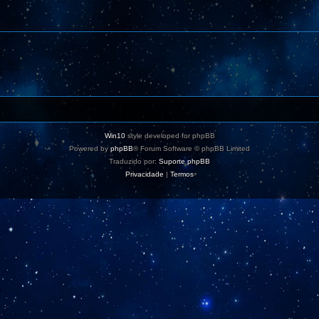
e
s
Win10
style developed for phpBB
Powered by
phpBB
® Forum Software © phpBB Limited
Traduzido por:
Suporte phpBB
Privacidade
|
Termos