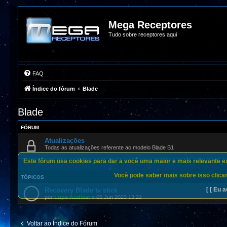
Mega Receptores
Tudo sobre receptores aqui
FAQ
Índice do fórum
Blade
Blade
FÓRUM
Atualizações
Todas as atualizações referente ao modelo Blade B1
Este fórum usa cookies para dar a você uma maior e mais relevante exp
Você pode saber mais sobre isso clican
TÓPICOS
[ [ Eu a
Recovery Blade tv stick
por
Lupa Audisat
»
05 Jun 2023 13:22
Voltar ao Índice do Fórum