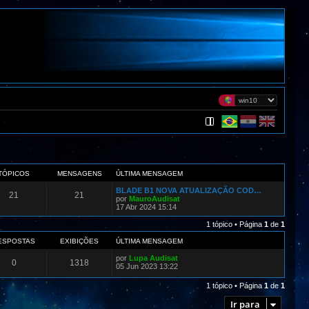
TÓPICOS
MENSAGENS
ÚLTIMA MENSAGEM
BLADE B1 NOVA ATUALIZAÇÃO COD…
21
21
por
MauroAudisat
17 Abr 2024 15:14
1 tópico • Página
1
de
1
ESPOSTAS
EXIBIÇÕES
ÚLTIMA MENSAGEM
por
Lupa Audisat
0
1318
05 Jun 2023 13:22
1 tópico • Página
1
de
1
Ir para