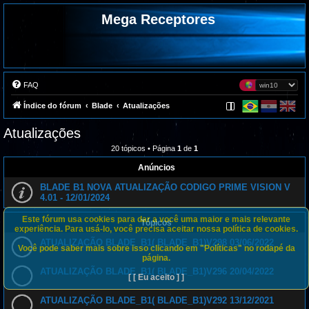
Mega Receptores
FAQ
Índice do fórum
Blade
Atualizações
Atualizações
20 tópicos • Página
1
de
1
Anúncios
BLADE B1 NOVA ATUALIZAÇÃO CODIGO PRIME VISION V
4.01 - 12/01/2024
Este fórum usa cookies para dar a você uma maior e mais relevante
Tópicos
experiência. Para usá-lo, você precisa aceitar nossa política de cookies.
ATUALIZAÇÃO BLADE_B1( BLADE_B1)V298 03/06/2022
Você pode saber mais sobre isso clicando em "Políticas" no rodapé da
página.
ATUALIZAÇÃO BLADE_B1( BLADE_B1)V296 20/04/2022
[ [ Eu aceito ] ]
ATUALIZAÇÃO BLADE_B1( BLADE_B1)V292 13/12/2021