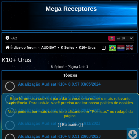
Mega Receptores
FAQ
Índice do fórum
AUDISAT
K Series
K10+ Urus
K10+ Urus
8 tópicos • Página
1
de
1
Tópicos
Atualização Audisat K10+ 8.0.97 03/05/2024
Atualização Audisat K10+ 8.0.95 01/02/2024
Este fórum usa cookies para dar a você uma maior e mais relevante
experiência. Para usá-lo, você precisa aceitar nossa política de cookies.
Atualização Audisat K10+ 8.0.94 28/11/2023
Você pode saber mais sobre isso clicando em "Políticas" no rodapé da
página.
Atualização Audisat K10+ 8.0.93 13/11/2023
[ [ Eu aceito ] ]
Atualização Audisat K10+ 8.0.91 29/03/2023