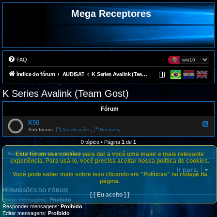
Mega Receptores
FAQ
Índice do fórum
AUDISAT
K Series Avalink (Team Gost)
K Series Avalink (Team Gost)
Fórum
K50
F
e
,
Sub fóruns:
Atualizações
Recovery
e
d
0 tópico • Página
1
de
1
-
K
Este fórum usa cookies para dar a você uma maior e mais relevante
Não há mensagens neste fórum.
5
experiência. Para usá-lo, você precisa aceitar nossa política de cookies.
0
Ir para
Você pode saber mais sobre isso clicando em "Políticas" no rodapé da
página.
PERMISSÕES DO FÓRUM
[ [ Eu aceito ] ]
Enviar mensagens:
Proibido
Responder mensagens:
Proibido
Editar mensagens:
Proibido