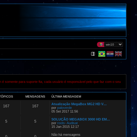
m é somente para suporte fta, cada usuário é responsável pelo que faz com o seu
TÓPICOS
MENSAGENS
ÚLTIMA MENSAGEM
Atualização MegaBox MG2 HD V…
167
167
por
paloverde
05 Set 2017 11:56
SOLUÇÃO MEGABOX 3000 HD EM…
5
5
por
roots- Audisat
15 Jan 2015 12:17
Não há mensagens
0
0