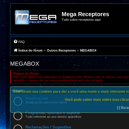
Mega Receptores
Tudo sobre receptores aqui
FAQ
Índice do fórum
Outros Receptores
MEGABOX
MEGABOX
Regras do fórum
Não é permitido usar palavrões ou qualquer meio ofensivo para a marca e aos que 
aparelho, o forum não se responsabiliza pelos atos dos usuários.
FÓRUM
Este fórum usa cookies para dar a você uma maior e mais relevante exp
Atualizações
Você pode saber mais sobre isso clican
Atualizações para esta marca
[ [ Eu a
Programas, tutoriais e suporte
Tudo referente ao uso destes aparelhos
Reclamações / Sugestões