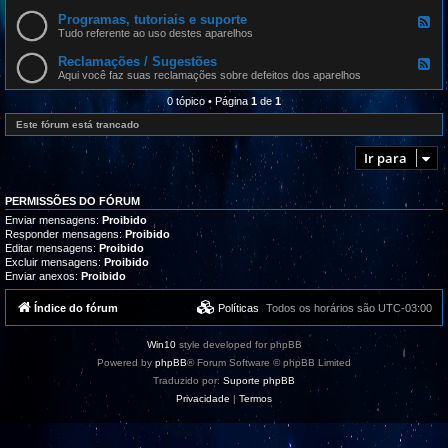
e
d
Programas, tutoriais e suporte
F
-
e
Tudo referente ao uso destes aparelhos
A
e
t
d
Reclamações / Sugestões
u
F
-
a
e
Aqui você faz suas reclamações sobre defeitos dos aparelhos
P
l
e
r
i
d
0 tópico • Página
1
de
1
o
z
-
g
a
R
Este fórum está trancado
r
ç
e
a
õ
c
m
Ir para
e
l
a
s
a
s
m
,
a
t
PERMISSÕES DO FÓRUM
ç
u
õ
Enviar mensagens:
Proibido
t
e
Responder mensagens:
Proibido
o
s
Editar mensagens:
Proibido
r
/
i
Excluir mensagens:
Proibido
S
a
Enviar anexos:
Proibido
u
i
g
s
e
Índice do fórum
Políticas
Todos os horários são
UTC-03:00
e
s
s
t
u
õ
p
Win10
style developed for phpBB
e
o
s
Powered by
phpBB
® Forum Software © phpBB Limited
r
t
Traduzido por:
Suporte phpBB
e
Privacidade
|
Termos