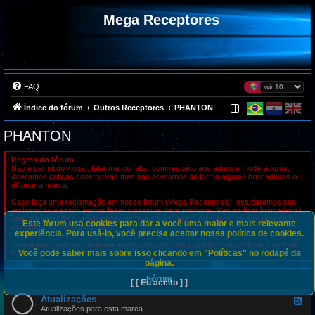
Mega Receptores
FAQ
Índice do fórum
Outros Receptores
PHANTON
PHANTON
Regras do fórum
Não é permitido xingar, falar mal ou faltar com respeito aos admin e moderadores.
Aceitamos criticas construtivas mas não aceitamos de forma alguma brincadeiras ou
difamar a marca.
Caso faça uma reclamação em nosso forum (Mega Receptores), estudaremos sua
reclamação e assim iremos fazer o possível para melhorar. Mas se fizer brincadeiras
com má intenção ou reclamação de forma inadequada com ofensas, seu post será
Este fórum usa cookies para dar a você uma maior e mais relevante
excluído e seu usuário banido.
experiência. Para usá-lo, você precisa aceitar nossa política de cookies.
Acreditamos que isso esteja afetando o nosso bom suporte e vamos levar isso mais
Você pode saber mais sobre isso clicando em "Políticas" no rodapé da
a sério.
página.
Fórum
[ [ Eu aceito ] ]
Atualizações
F
e
Atualizações para esta marca