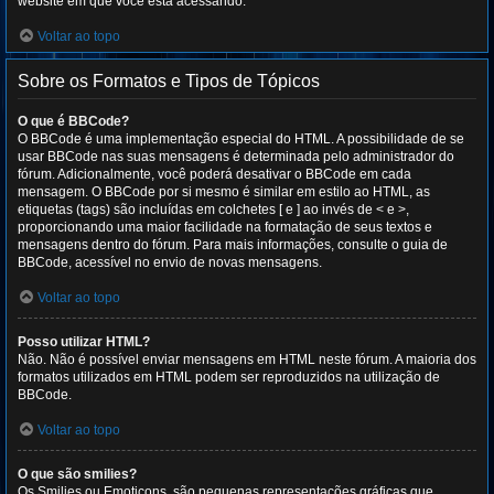
website em que você está acessando.
Voltar ao topo
Sobre os Formatos e Tipos de Tópicos
O que é BBCode?
O BBCode é uma implementação especial do HTML. A possibilidade de se
usar BBCode nas suas mensagens é determinada pelo administrador do
fórum. Adicionalmente, você poderá desativar o BBCode em cada
mensagem. O BBCode por si mesmo é similar em estilo ao HTML, as
etiquetas (tags) são incluídas em colchetes [ e ] ao invés de < e >,
proporcionando uma maior facilidade na formatação de seus textos e
mensagens dentro do fórum. Para mais informações, consulte o guia de
BBCode, acessível no envio de novas mensagens.
Voltar ao topo
Posso utilizar HTML?
Não. Não é possível enviar mensagens em HTML neste fórum. A maioria dos
formatos utilizados em HTML podem ser reproduzidos na utilização de
BBCode.
Voltar ao topo
O que são smilies?
Os Smilies ou Emoticons, são pequenas representações gráficas que