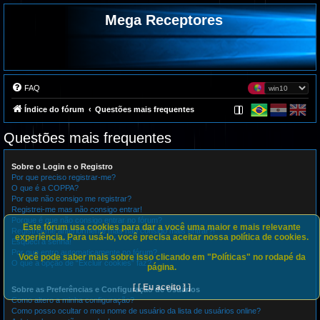
Mega Receptores
FAQ
Índice do fórum
Questões mais frequentes
Questões mais frequentes
Sobre o Login e o Registro
Por que preciso registrar-me?
O que é a COPPA?
Por que não consigo me registrar?
Registrei-me mas não consigo entrar!
Porque é que não consigo entrar no fórum?
Este fórum usa cookies para dar a você uma maior e mais relevante
Registrei-me anteriormente mas não consigo mais entrar?!
experiência. Para usá-lo, você precisa aceitar nossa política de cookies.
Esqueci a senha!
Por que entro automaticamente no fórum?
Você pode saber mais sobre isso clicando em "Políticas" no rodapé da
O que a opção de “Excluir cookies” faz?
página.
[ [ Eu aceito ] ]
Sobre as Preferências e Configuração de Usuários
Como altero a minha configuração?
Como posso ocultar o meu nome de usuário da lista de usuários online?