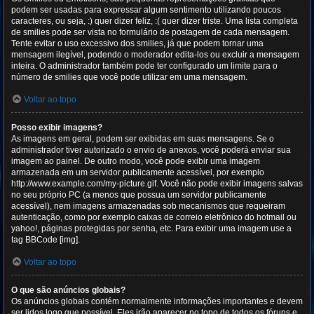
podem ser usadas para expressar algum sentimento utilizando poucos
caracteres, ou seja, :) quer dizer feliz, :( quer dizer triste. Uma lista completa
de smilies pode ser vista no formulário de postagem de cada mensagem.
Tente evitar o uso excessivo dos smilies, já que podem tornar uma
mensagem ilegível, podendo o moderador edita-los ou excluir a mensagem
inteira. O administrador também pode ter configurado um limite para o
número de smilies que você pode utilizar em uma mensagem.
Voltar ao topo
Posso exibir imagens?
As imagens em geral, podem ser exibidas em suas mensagens. Se o
administrador tiver autorizado o envio de anexos, você poderá enviar sua
imagem ao painel. De outro modo, você pode exibir uma imagem
armazenada em um servidor publicamente acessível, por exemplo
http://www.example.com/my-picture.gif. Você não pode exibir imagens salvas
no seu próprio PC (a menos que possua um servidor publicamente
acessível), nem imagens armazenadas sob mecanismos que requeiram
autenticação, como por exemplo caixas de correio eletrônico do hotmail ou
yahoo!, páginas protegidas por senha, etc. Para exibir uma imagem use a
tag BBCode [img].
Voltar ao topo
O que são anúncios globais?
Os anúncios globais contém normalmente informações importantes e devem
ser lidos logo que possível. Eles irão aparecer no topo de todos os fóruns e