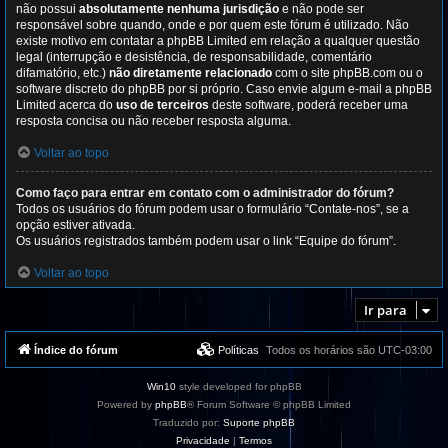
não possui
absolutamente nenhuma jurisdição
e não pode ser
responsável sobre quando, onde e por quem este fórum é utilizado. Não
existe motivo em contatar a phpBB Limited em relação a qualquer questão
legal (interrupção e desistência, de responsabilidade, comentário
difamatório, etc.)
não diretamente relacionado
com o site phpBB.com ou o
software discreto do phpBB por si próprio. Caso envie algum e-mail a phpBB
Limited acerca do
uso de terceiros
deste software, poderá receber uma
resposta concisa ou não receber resposta alguma.
Voltar ao topo
Como faço para entrar em contato com o administrador do fórum?
Todos os usuários do fórum podem usar o formulário “Contate-nos”, se a
opção estiver ativada.
Os usuários registrados também podem usar o link “Equipe do fórum”.
Voltar ao topo
Ir para
Índice do fórum
Políticas
Todos os horários são
UTC-03:00
Win10
style developed for phpBB
Powered by
phpBB
® Forum Software © phpBB Limited
Traduzido por:
Suporte phpBB
Privacidade
|
Termos