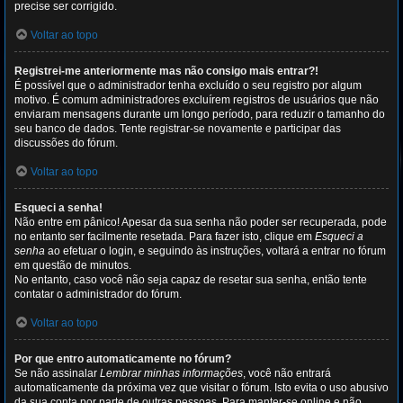
precise ser corrigido.
Voltar ao topo
Registrei-me anteriormente mas não consigo mais entrar?!
É possível que o administrador tenha excluído o seu registro por algum
motivo. É comum administradores excluírem registros de usuários que não
enviaram mensagens durante um longo período, para reduzir o tamanho do
seu banco de dados. Tente registrar-se novamente e participar das
discussões do fórum.
Voltar ao topo
Esqueci a senha!
Não entre em pânico! Apesar da sua senha não poder ser recuperada, pode
no entanto ser facilmente resetada. Para fazer isto, clique em
Esqueci a
senha
ao efetuar o login, e seguindo às instruções, voltará a entrar no fórum
em questão de minutos.
No entanto, caso você não seja capaz de resetar sua senha, então tente
contatar o administrador do fórum.
Voltar ao topo
Por que entro automaticamente no fórum?
Se não assinalar
Lembrar minhas informações
, você não entrará
automaticamente da próxima vez que visitar o fórum. Isto evita o uso abusivo
da sua conta por parte de outras pessoas. Para manter-se online e não