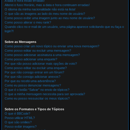
A data e hora estão erradas!
Alterei o fuso Horário, mas a data e hora continuam erradas!
O idioma da minha nacionalidade não está na lista!
O que são as imagens ao lado do meu nome de usuário?
Como posso exibir uma imagem junto ao meu nome de usuário?
Como posso alterar o meu rank?
Quando clico no e-mail de um usuário, uma página aparece solicitando que eu faça o
login?!
Sobre as Mensagens
Como posso criar um novo tópico ou enviar uma nova mensagem?
Como posso editar ou excluir uma mensagem?
Como posso adicionar assinatura a uma mensagem?
Como posso adicionar uma enquete?
Por que não posso adicionar mais opções de voto?
Como posso editar ou excluir uma enquete?
Por que não consigo entrar em um fórum?
Por que não consigo adicionar anexos?
Por que eu recebi uma advertência?
Como eu posso denunciar mensagens?
O que é o botão “Salvar” no envio de tópicos?
O que a minha mensagem necessita para ser aprovada?
Como eu posso ressuscitar os meus tópicos?
Sobre os Formatos e Tipos de Tópicos
O que é BBCode?
Posso utilizar HTML?
O que são smilies?
Posso exibir imagens?