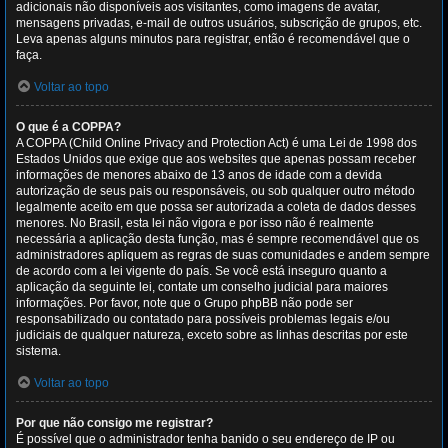
adicionais não disponíveis aos visitantes, como imagens de avatar,
mensagens privadas, e-mail de outros usuários, subscrição de grupos, etc.
Leva apenas alguns minutos para registrar, então é recomendável que o
faça.
Voltar ao topo
O que é a COPPA?
A COPPA (Child Online Privacy and Protection Act) é uma Lei de 1998 dos
Estados Unidos que exige que aos websites que apenas possam receber
informações de menores abaixo de 13 anos de idade com a devida
autorização de seus pais ou responsáveis, ou sob qualquer outro método
legalmente aceito em que possa ser autorizada a coleta de dados desses
menores. No Brasil, esta lei não vigora e por isso não é realmente
necessária a aplicação desta função, mas é sempre recomendável que os
administradores apliquem as regras de suas comunidades e andem sempre
de acordo com a lei vigente do país. Se você está inseguro quanto a
aplicação da seguinte lei, contate um conselho judicial para maiores
informações. Por favor, note que o Grupo phpBB não pode ser
responsabilizado ou contatado para possíveis problemas legais e/ou
judiciais de qualquer natureza, exceto sobre as linhas descritas por este
sistema.
Voltar ao topo
Por que não consigo me registrar?
É possível que o administrador tenha banido o seu endereço de IP ou