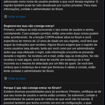
adicionado como nome de usuário proibido o que você deseja registrar. O
registro também pode ter sido desativado por razões privadas. Para mais
informações, contate o administrador do fórum.
Voltar ao topo
Registrei-me mas não consigo entrar!
Primeiro, verifique se está escrevendo o seu nome de usuário e senha
corretamente. Caso estejam corretos, então uma entre duas coisas podem
estar acontecendo. Se a função COPPA estiver ativa no fórum e você
especificou ter menos de 13 anos de idade em seu registro, você terá que
seguir às instruções que recebeu. Alguns fóruns exigem que o registro de
novos usuários seja ativado, tanto por você como por um administrador,
antes que seja efetuado o login; está informação encontra-se presente
durante o registro. Se recebeu um e-mail, então siga às instruções. Se não
recebeu e-mail algum, você deve ter escrito um endereço de e-mail
incorreto ou o mesmo foi detectado por um filtro de spam. Se você tem
certeza que o endereço de e-mail que forneceu é válido e correto, então
tente contatar o administrador do fórum.
Voltar ao topo
Porque é que não consigo entrar no fórum?
Existem diversas possibilidades para tal acontecer. Primeiro, certifique-se de
que seu nome de usuário e senha estão corretos. Se estiverem, contate o
administrador do painel para ter certeza de que você não foi banido. É
possível também que tenha ocorrido um erro de configuração, o qual