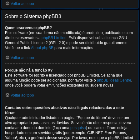
Voltar ao topo
Sobre o Sistema phpBB3
Quem escreveu o phpBB?
Este software (em sua forma não modificada) é produzido, publicado e com
direitos reservados a
phpBB Limited
. Está disponível sob a licença GNU
General Public Licence 2 (GPL-2.0) e pode ser distribuído gratuitamente.
Verifique o link
About phpBB
para mais informações.
Voltar ao topo
Porque não há a função X?
Este software foi escrito e licenciado por phpBB Limited. Se acha que
alguma função pode ser adicionada, por favor visite o
phpBB Ideas Centre
,
onde você poderá votar em funcões existentes ou sugerir novas.
Voltar ao topo
Contatos sobre questões abusivas e/ou ilegais relacionadas a este
fórum
Qualquer administrador listado na página “Equipe do fórum” deve ser um
alvo apropriado para as suas dúvidas. Se você não obter resposta, deverá
contatar o dono do domínio (faça uma
pesquisa
) ou, caso o fórum esteja
hospedado em um servidor grátis (por exemplo, CJB.NET, Free Forums,
Yahoo!, etc.), a gerência desse serviço. Por favor, note que a phpBB Limited