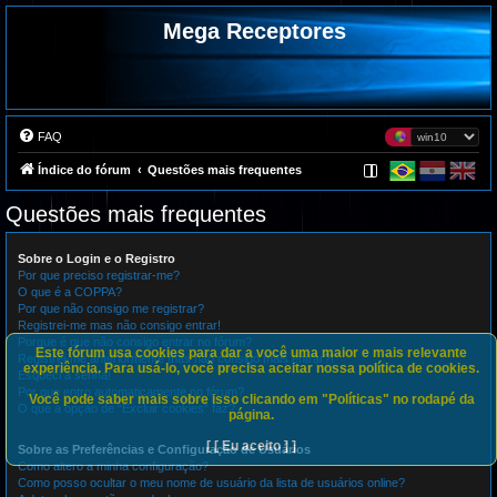
Mega Receptores
FAQ
Índice do fórum
Questões mais frequentes
Questões mais frequentes
Sobre o Login e o Registro
Por que preciso registrar-me?
O que é a COPPA?
Por que não consigo me registrar?
Registrei-me mas não consigo entrar!
Porque é que não consigo entrar no fórum?
Este fórum usa cookies para dar a você uma maior e mais relevante
Registrei-me anteriormente mas não consigo mais entrar?!
experiência. Para usá-lo, você precisa aceitar nossa política de cookies.
Esqueci a senha!
Por que entro automaticamente no fórum?
Você pode saber mais sobre isso clicando em "Políticas" no rodapé da
O que a opção de “Excluir cookies” faz?
página.
[ [ Eu aceito ] ]
Sobre as Preferências e Configuração de Usuários
Como altero a minha configuração?
Como posso ocultar o meu nome de usuário da lista de usuários online?