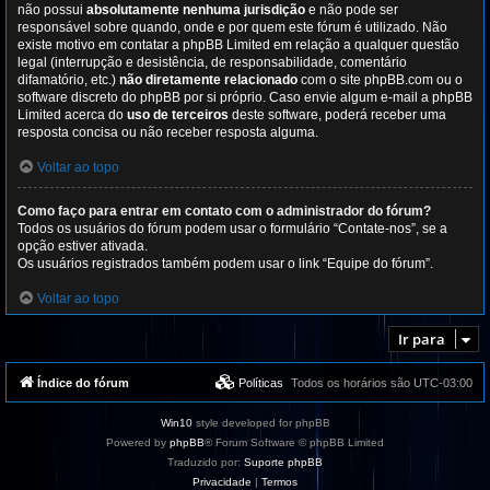
não possui
absolutamente nenhuma jurisdição
e não pode ser
responsável sobre quando, onde e por quem este fórum é utilizado. Não
existe motivo em contatar a phpBB Limited em relação a qualquer questão
legal (interrupção e desistência, de responsabilidade, comentário
difamatório, etc.)
não diretamente relacionado
com o site phpBB.com ou o
software discreto do phpBB por si próprio. Caso envie algum e-mail a phpBB
Limited acerca do
uso de terceiros
deste software, poderá receber uma
resposta concisa ou não receber resposta alguma.
Voltar ao topo
Como faço para entrar em contato com o administrador do fórum?
Todos os usuários do fórum podem usar o formulário “Contate-nos”, se a
opção estiver ativada.
Os usuários registrados também podem usar o link “Equipe do fórum”.
Voltar ao topo
Ir para
Índice do fórum
Políticas
Todos os horários são
UTC-03:00
Win10
style developed for phpBB
Powered by
phpBB
® Forum Software © phpBB Limited
Traduzido por:
Suporte phpBB
Privacidade
|
Termos