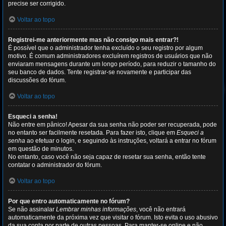
precise ser corrigido.
Voltar ao topo
Registrei-me anteriormente mas não consigo mais entrar?!
É possível que o administrador tenha excluído o seu registro por algum
motivo. É comum administradores excluírem registros de usuários que não
enviaram mensagens durante um longo período, para reduzir o tamanho do
seu banco de dados. Tente registrar-se novamente e participar das
discussões do fórum.
Voltar ao topo
Esqueci a senha!
Não entre em pânico! Apesar da sua senha não poder ser recuperada, pode
no entanto ser facilmente resetada. Para fazer isto, clique em
Esqueci a
senha
ao efetuar o login, e seguindo às instruções, voltará a entrar no fórum
em questão de minutos.
No entanto, caso você não seja capaz de resetar sua senha, então tente
contatar o administrador do fórum.
Voltar ao topo
Por que entro automaticamente no fórum?
Se não assinalar
Lembrar minhas informações
, você não entrará
automaticamente da próxima vez que visitar o fórum. Isto evita o uso abusivo
da sua conta por parte de outras pessoas. Para manter-se online e não