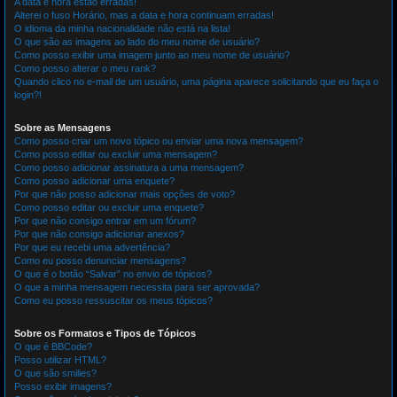
A data e hora estão erradas!
Alterei o fuso Horário, mas a data e hora continuam erradas!
O idioma da minha nacionalidade não está na lista!
O que são as imagens ao lado do meu nome de usuário?
Como posso exibir uma imagem junto ao meu nome de usuário?
Como posso alterar o meu rank?
Quando clico no e-mail de um usuário, uma página aparece solicitando que eu faça o
login?!
Sobre as Mensagens
Como posso criar um novo tópico ou enviar uma nova mensagem?
Como posso editar ou excluir uma mensagem?
Como posso adicionar assinatura a uma mensagem?
Como posso adicionar uma enquete?
Por que não posso adicionar mais opções de voto?
Como posso editar ou excluir uma enquete?
Por que não consigo entrar em um fórum?
Por que não consigo adicionar anexos?
Por que eu recebi uma advertência?
Como eu posso denunciar mensagens?
O que é o botão “Salvar” no envio de tópicos?
O que a minha mensagem necessita para ser aprovada?
Como eu posso ressuscitar os meus tópicos?
Sobre os Formatos e Tipos de Tópicos
O que é BBCode?
Posso utilizar HTML?
O que são smilies?
Posso exibir imagens?