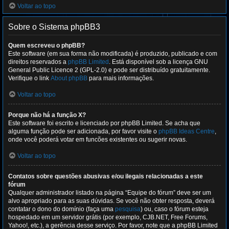
Voltar ao topo
Sobre o Sistema phpBB3
Quem escreveu o phpBB?
Este software (em sua forma não modificada) é produzido, publicado e com
direitos reservados a
phpBB Limited
. Está disponível sob a licença GNU
General Public Licence 2 (GPL-2.0) e pode ser distribuído gratuitamente.
Verifique o link
About phpBB
para mais informações.
Voltar ao topo
Porque não há a função X?
Este software foi escrito e licenciado por phpBB Limited. Se acha que
alguma função pode ser adicionada, por favor visite o
phpBB Ideas Centre
,
onde você poderá votar em funcões existentes ou sugerir novas.
Voltar ao topo
Contatos sobre questões abusivas e/ou ilegais relacionadas a este
fórum
Qualquer administrador listado na página “Equipe do fórum” deve ser um
alvo apropriado para as suas dúvidas. Se você não obter resposta, deverá
contatar o dono do domínio (faça uma
pesquisa
) ou, caso o fórum esteja
hospedado em um servidor grátis (por exemplo, CJB.NET, Free Forums,
Yahoo!, etc.), a gerência desse serviço. Por favor, note que a phpBB Limited