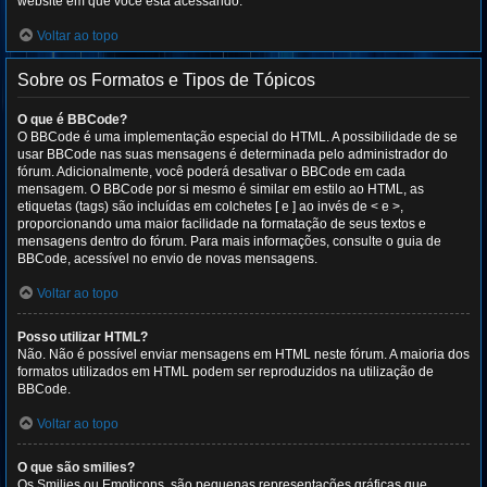
website em que você está acessando.
Voltar ao topo
Sobre os Formatos e Tipos de Tópicos
O que é BBCode?
O BBCode é uma implementação especial do HTML. A possibilidade de se
usar BBCode nas suas mensagens é determinada pelo administrador do
fórum. Adicionalmente, você poderá desativar o BBCode em cada
mensagem. O BBCode por si mesmo é similar em estilo ao HTML, as
etiquetas (tags) são incluídas em colchetes [ e ] ao invés de < e >,
proporcionando uma maior facilidade na formatação de seus textos e
mensagens dentro do fórum. Para mais informações, consulte o guia de
BBCode, acessível no envio de novas mensagens.
Voltar ao topo
Posso utilizar HTML?
Não. Não é possível enviar mensagens em HTML neste fórum. A maioria dos
formatos utilizados em HTML podem ser reproduzidos na utilização de
BBCode.
Voltar ao topo
O que são smilies?
Os Smilies ou Emoticons, são pequenas representações gráficas que