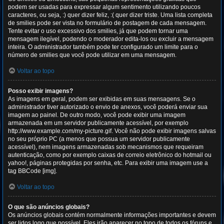
podem ser usadas para expressar algum sentimento utilizando poucos
caracteres, ou seja, :) quer dizer feliz, :( quer dizer triste. Uma lista completa
de smilies pode ser vista no formulário de postagem de cada mensagem.
Tente evitar o uso excessivo dos smilies, já que podem tornar uma
mensagem ilegível, podendo o moderador edita-los ou excluir a mensagem
inteira. O administrador também pode ter configurado um limite para o
número de smilies que você pode utilizar em uma mensagem.
Voltar ao topo
Posso exibir imagens?
As imagens em geral, podem ser exibidas em suas mensagens. Se o
administrador tiver autorizado o envio de anexos, você poderá enviar sua
imagem ao painel. De outro modo, você pode exibir uma imagem
armazenada em um servidor publicamente acessível, por exemplo
http://www.example.com/my-picture.gif. Você não pode exibir imagens salvas
no seu próprio PC (a menos que possua um servidor publicamente
acessível), nem imagens armazenadas sob mecanismos que requeiram
autenticação, como por exemplo caixas de correio eletrônico do hotmail ou
yahoo!, páginas protegidas por senha, etc. Para exibir uma imagem use a
tag BBCode [img].
Voltar ao topo
O que são anúncios globais?
Os anúncios globais contém normalmente informações importantes e devem
ser lidos logo que possível. Eles irão aparecer no topo de todos os fóruns e