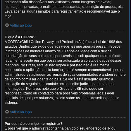
adicionais não disponíveis aos visitantes, como imagens de avatar,
mensagens privadas, e-mail de outros usuários, subscrição de grupos, etc.
Leva apenas alguns minutos para registrar, então é recomendável que o
faça.
Voltar ao topo
O que é a COPPA?
A COPPA (Child Online Privacy and Protection Act) é uma Lei de 1998 dos
Estados Unidos que exige que aos websites que apenas possam receber
informações de menores abaixo de 13 anos de idade com a devida
autorização de seus pais ou responsáveis, ou sob qualquer outro método
legalmente aceito em que possa ser autorizada a coleta de dados desses
menores. No Brasil, esta lei não vigora e por isso não é realmente
necessária a aplicação desta função, mas é sempre recomendável que os
administradores apliquem as regras de suas comunidades e andem sempre
de acordo com a lei vigente do país. Se você está inseguro quanto a
aplicação da seguinte lei, contate um conselho judicial para maiores
informações. Por favor, note que o Grupo phpBB não pode ser
responsabilizado ou contatado para possíveis problemas legais e/ou
judiciais de qualquer natureza, exceto sobre as linhas descritas por este
sistema.
Voltar ao topo
Por que não consigo me registrar?
É possível que o administrador tenha banido o seu endereço de IP ou