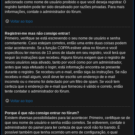
adicionado como nome de usuário proibido o que você deseja registrar. O
registro também pode ter sido desativado por razões privadas. Para mais
informações, contate o administrador do fórum.
Voltar ao topo
Registrei-me mas não consigo entrar!
Primeiro, verifique se está escrevendo o seu nome de usuário e senha
corretamente. Caso estejam corretos, então uma entre duas coisas podem
estar acontecendo. Se a função COPPA estiver ativa no fórum e você
especificou ter menos de 13 anos de idade em seu registro, você terá que
seguir às instruções que recebeu. Alguns fóruns exigem que o registro de
novos usuários seja ativado, tanto por você como por um administrador,
antes que seja efetuado o login; está informação encontra-se presente
durante o registro. Se recebeu um e-mail, então siga às instruções. Se não
recebeu e-mail algum, você deve ter escrito um endereço de e-mail
incorreto ou o mesmo foi detectado por um filtro de spam. Se você tem
certeza que o endereço de e-mail que forneceu é válido e correto, então
tente contatar o administrador do fórum.
Voltar ao topo
Porque é que não consigo entrar no fórum?
Existem diversas possibilidades para tal acontecer. Primeiro, certifique-se de
que seu nome de usuário e senha estão corretos. Se estiverem, contate o
administrador do painel para ter certeza de que você não foi banido. É
possível também que tenha ocorrido um erro de configuração, o qual