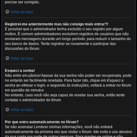
precise ser corrigido.
Voltar ao topo
Registrei-me anteriormente mas não consigo mais entrar?!
É possível que o administrador tenha excluído o seu registro por algum
motivo. É comum administradores excluírem registros de usuários que não
enviaram mensagens durante um longo período, para reduzir o tamanho do
seu banco de dados. Tente registrar-se novamente e participar das
discussões do fórum.
Voltar ao topo
Esqueci a senha!
Não entre em pânico! Apesar da sua senha não poder ser recuperada, pode
no entanto ser facilmente resetada. Para fazer isto, clique em
Esqueci a
senha
ao efetuar o login, e seguindo às instruções, voltará a entrar no fórum
em questão de minutos.
No entanto, caso você não seja capaz de resetar sua senha, então tente
contatar o administrador do fórum.
Voltar ao topo
Por que entro automaticamente no fórum?
Se não assinalar
Lembrar minhas informações
, você não entrará
automaticamente da próxima vez que visitar o fórum. Isto evita o uso abusivo
da sua conta por parte de outras pessoas. Para manter-se online e não