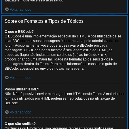
website em que você está acessando.
Voltar ao topo
Sobre os Formatos e Tipos de Tópicos
O que é BBCode?
O BBCode é uma implementação especial do HTML. A possibilidade de se
usar BBCode nas suas mensagens é determinada pelo administrador do
fórum. Adicionalmente, você poderá desativar o BBCode em cada
mensagem. O BBCode por si mesmo é similar em estilo ao HTML, as
etiquetas (tags) são incluídas em colchetes [ e ] ao invés de < e >,
proporcionando uma maior facilidade na formatação de seus textos e
mensagens dentro do fórum. Para mais informações, consulte o guia de
BBCode, acessível no envio de novas mensagens.
Voltar ao topo
Posso utilizar HTML?
Não. Não é possível enviar mensagens em HTML neste fórum. A maioria dos
formatos utilizados em HTML podem ser reproduzidos na utilização de
BBCode.
Voltar ao topo
O que são smilies?
Os Smilies ou Emoticons, são pequenas representações gráficas que