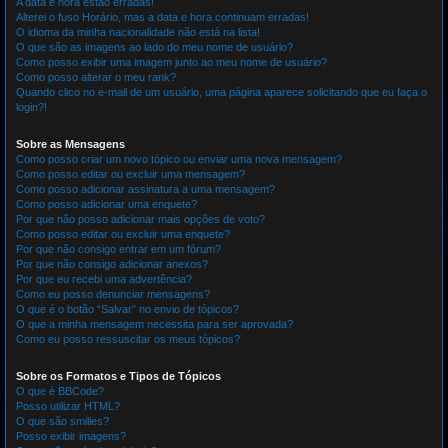
A data e hora estão erradas!
Alterei o fuso Horário, mas a data e hora continuam erradas!
O idioma da minha nacionalidade não está na lista!
O que são as imagens ao lado do meu nome de usuário?
Como posso exibir uma imagem junto ao meu nome de usuário?
Como posso alterar o meu rank?
Quando clico no e-mail de um usuário, uma página aparece solicitando que eu faça o
login?!
Sobre as Mensagens
Como posso criar um novo tópico ou enviar uma nova mensagem?
Como posso editar ou excluir uma mensagem?
Como posso adicionar assinatura a uma mensagem?
Como posso adicionar uma enquete?
Por que não posso adicionar mais opções de voto?
Como posso editar ou excluir uma enquete?
Por que não consigo entrar em um fórum?
Por que não consigo adicionar anexos?
Por que eu recebi uma advertência?
Como eu posso denunciar mensagens?
O que é o botão “Salvar” no envio de tópicos?
O que a minha mensagem necessita para ser aprovada?
Como eu posso ressuscitar os meus tópicos?
Sobre os Formatos e Tipos de Tópicos
O que é BBCode?
Posso utilizar HTML?
O que são smilies?
Posso exibir imagens?