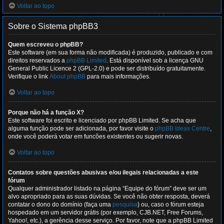
Voltar ao topo
Sobre o Sistema phpBB3
Quem escreveu o phpBB?
Este software (em sua forma não modificada) é produzido, publicado e com
direitos reservados a
phpBB Limited
. Está disponível sob a licença GNU
General Public Licence 2 (GPL-2.0) e pode ser distribuído gratuitamente.
Verifique o link
About phpBB
para mais informações.
Voltar ao topo
Porque não há a função X?
Este software foi escrito e licenciado por phpBB Limited. Se acha que
alguma função pode ser adicionada, por favor visite o
phpBB Ideas Centre
,
onde você poderá votar em funcões existentes ou sugerir novas.
Voltar ao topo
Contatos sobre questões abusivas e/ou ilegais relacionadas a este
fórum
Qualquer administrador listado na página “Equipe do fórum” deve ser um
alvo apropriado para as suas dúvidas. Se você não obter resposta, deverá
contatar o dono do domínio (faça uma
pesquisa
) ou, caso o fórum esteja
hospedado em um servidor grátis (por exemplo, CJB.NET, Free Forums,
Yahoo!, etc.), a gerência desse serviço. Por favor, note que a phpBB Limited