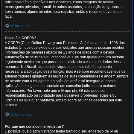
adicionais não disponíveis aos visitantes, como imagens de avatar,
mensagens privadas, e-mail de outros usuários, subscrição de grupos, etc.
Leva apenas alguns minutos para registrar, então é recomendável que o
faça.
Voltar ao topo
O que é a COPPA?
A COPPA (Child Online Privacy and Protection Act) é uma Lei de 1998 dos
Estados Unidos que exige que aos websites que apenas possam receber
informações de menores abaixo de 13 anos de idade com a devida
autorização de seus pais ou responsáveis, ou sob qualquer outro método
legalmente aceito em que possa ser autorizada a coleta de dados desses
menores. No Brasil, esta lei não vigora e por isso não é realmente
necessária a aplicação desta função, mas é sempre recomendável que os
administradores apliquem as regras de suas comunidades e andem sempre
de acordo com a lei vigente do país. Se você está inseguro quanto a
aplicação da seguinte lei, contate um conselho judicial para maiores
informações. Por favor, note que o Grupo phpBB não pode ser
responsabilizado ou contatado para possíveis problemas legais e/ou
judiciais de qualquer natureza, exceto sobre as linhas descritas por este
sistema.
Voltar ao topo
Por que não consigo me registrar?
É possível que o administrador tenha banido o seu endereço de IP ou