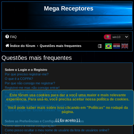
Mega Receptores
FAQ
Índice do fórum
Questões mais frequentes
Questões mais frequentes
Sobre o Login e o Registro
Por que preciso registrar-me?
O que é a COPPA?
Por que não consigo me registrar?
Registrei-me mas não consigo entrar!
Porque é que não consigo entrar no fórum?
Este fórum usa cookies para dar a você uma maior e mais relevante
Registrei-me anteriormente mas não consigo mais entrar?!
experiência. Para usá-lo, você precisa aceitar nossa política de cookies.
Esqueci a senha!
Por que entro automaticamente no fórum?
Você pode saber mais sobre isso clicando em "Políticas" no rodapé da
O que a opção de “Excluir cookies” faz?
página.
[ [ Eu aceito ] ]
Sobre as Preferências e Configuração de Usuários
Como altero a minha configuração?
Como posso ocultar o meu nome de usuário da lista de usuários online?