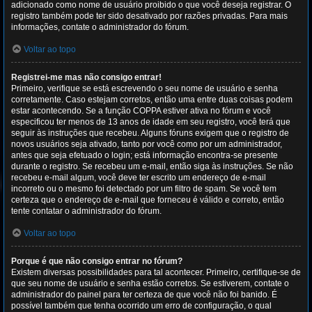
adicionado como nome de usuário proibido o que você deseja registrar. O
registro também pode ter sido desativado por razões privadas. Para mais
informações, contate o administrador do fórum.
Voltar ao topo
Registrei-me mas não consigo entrar!
Primeiro, verifique se está escrevendo o seu nome de usuário e senha
corretamente. Caso estejam corretos, então uma entre duas coisas podem
estar acontecendo. Se a função COPPA estiver ativa no fórum e você
especificou ter menos de 13 anos de idade em seu registro, você terá que
seguir às instruções que recebeu. Alguns fóruns exigem que o registro de
novos usuários seja ativado, tanto por você como por um administrador,
antes que seja efetuado o login; está informação encontra-se presente
durante o registro. Se recebeu um e-mail, então siga às instruções. Se não
recebeu e-mail algum, você deve ter escrito um endereço de e-mail
incorreto ou o mesmo foi detectado por um filtro de spam. Se você tem
certeza que o endereço de e-mail que forneceu é válido e correto, então
tente contatar o administrador do fórum.
Voltar ao topo
Porque é que não consigo entrar no fórum?
Existem diversas possibilidades para tal acontecer. Primeiro, certifique-se de
que seu nome de usuário e senha estão corretos. Se estiverem, contate o
administrador do painel para ter certeza de que você não foi banido. É
possível também que tenha ocorrido um erro de configuração, o qual