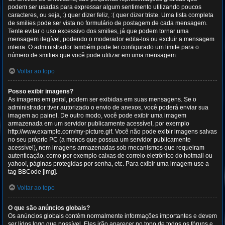
podem ser usadas para expressar algum sentimento utilizando poucos
caracteres, ou seja, :) quer dizer feliz, :( quer dizer triste. Uma lista completa
de smilies pode ser vista no formulário de postagem de cada mensagem.
Tente evitar o uso excessivo dos smilies, já que podem tornar uma
mensagem ilegível, podendo o moderador edita-los ou excluir a mensagem
inteira. O administrador também pode ter configurado um limite para o
número de smilies que você pode utilizar em uma mensagem.
Voltar ao topo
Posso exibir imagens?
As imagens em geral, podem ser exibidas em suas mensagens. Se o
administrador tiver autorizado o envio de anexos, você poderá enviar sua
imagem ao painel. De outro modo, você pode exibir uma imagem
armazenada em um servidor publicamente acessível, por exemplo
http://www.example.com/my-picture.gif. Você não pode exibir imagens salvas
no seu próprio PC (a menos que possua um servidor publicamente
acessível), nem imagens armazenadas sob mecanismos que requeiram
autenticação, como por exemplo caixas de correio eletrônico do hotmail ou
yahoo!, páginas protegidas por senha, etc. Para exibir uma imagem use a
tag BBCode [img].
Voltar ao topo
O que são anúncios globais?
Os anúncios globais contém normalmente informações importantes e devem
ser lidos logo que possível. Eles irão aparecer no topo de todos os fóruns e