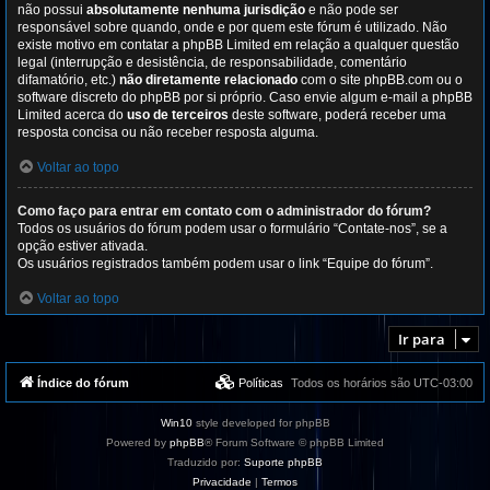
não possui
absolutamente nenhuma jurisdição
e não pode ser
responsável sobre quando, onde e por quem este fórum é utilizado. Não
existe motivo em contatar a phpBB Limited em relação a qualquer questão
legal (interrupção e desistência, de responsabilidade, comentário
difamatório, etc.)
não diretamente relacionado
com o site phpBB.com ou o
software discreto do phpBB por si próprio. Caso envie algum e-mail a phpBB
Limited acerca do
uso de terceiros
deste software, poderá receber uma
resposta concisa ou não receber resposta alguma.
Voltar ao topo
Como faço para entrar em contato com o administrador do fórum?
Todos os usuários do fórum podem usar o formulário “Contate-nos”, se a
opção estiver ativada.
Os usuários registrados também podem usar o link “Equipe do fórum”.
Voltar ao topo
Ir para
Índice do fórum
Políticas
Todos os horários são
UTC-03:00
Win10
style developed for phpBB
Powered by
phpBB
® Forum Software © phpBB Limited
Traduzido por:
Suporte phpBB
Privacidade
|
Termos