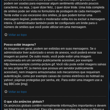
podem ser usadas para expressar algum sentimento utilizando poucos
caracteres, ou seja, :) quer dizer feliz, :( quer dizer triste. Uma lista completa
de smilies pode ser vista no formulário de postagem de cada mensagem.
Tente evitar o uso excessivo dos smilies, já que podem tornar uma
mensagem ilegível, podendo o moderador edita-los ou excluir a mensagem
inteira. O administrador também pode ter configurado um limite para o
número de smilies que você pode utilizar em uma mensagem.
Voltar ao topo
Posso exibir imagens?
As imagens em geral, podem ser exibidas em suas mensagens. Se o
administrador tiver autorizado o envio de anexos, você poderá enviar sua
imagem ao painel. De outro modo, você pode exibir uma imagem
armazenada em um servidor publicamente acessível, por exemplo
http://www.example.com/my-picture.gif. Você não pode exibir imagens salvas
no seu próprio PC (a menos que possua um servidor publicamente
acessível), nem imagens armazenadas sob mecanismos que requeiram
autenticação, como por exemplo caixas de correio eletrônico do hotmail ou
yahoo!, páginas protegidas por senha, etc. Para exibir uma imagem use a
tag BBCode [img].
Voltar ao topo
O que são anúncios globais?
Os anúncios globais contém normalmente informações importantes e devem
ser lidos logo que possível. Eles irão aparecer no topo de todos os fóruns e