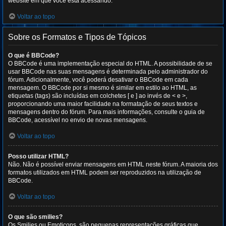
website em que você está acessando.
Voltar ao topo
Sobre os Formatos e Tipos de Tópicos
O que é BBCode?
O BBCode é uma implementação especial do HTML. A possibilidade de se
usar BBCode nas suas mensagens é determinada pelo administrador do
fórum. Adicionalmente, você poderá desativar o BBCode em cada
mensagem. O BBCode por si mesmo é similar em estilo ao HTML, as
etiquetas (tags) são incluídas em colchetes [ e ] ao invés de < e >,
proporcionando uma maior facilidade na formatação de seus textos e
mensagens dentro do fórum. Para mais informações, consulte o guia de
BBCode, acessível no envio de novas mensagens.
Voltar ao topo
Posso utilizar HTML?
Não. Não é possível enviar mensagens em HTML neste fórum. A maioria dos
formatos utilizados em HTML podem ser reproduzidos na utilização de
BBCode.
Voltar ao topo
O que são smilies?
Os Smilies ou Emoticons, são pequenas representações gráficas que