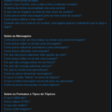
A data e hora estão erradas!
Alterei o fuso Horário, mas a data e hora continuam erradas!
O idioma da minha nacionalidade não está na lista!
O que são as imagens ao lado do meu nome de usuário?
Como posso exibir uma imagem junto ao meu nome de usuário?
Como posso alterar o meu rank?
Quando clico no e-mail de um usuário, uma página aparece solicitando que eu faça o
login?!
Sobre as Mensagens
Como posso criar um novo tópico ou enviar uma nova mensagem?
Como posso editar ou excluir uma mensagem?
Como posso adicionar assinatura a uma mensagem?
Como posso adicionar uma enquete?
Por que não posso adicionar mais opções de voto?
Como posso editar ou excluir uma enquete?
Por que não consigo entrar em um fórum?
Por que não consigo adicionar anexos?
Por que eu recebi uma advertência?
Como eu posso denunciar mensagens?
O que é o botão “Salvar” no envio de tópicos?
O que a minha mensagem necessita para ser aprovada?
Como eu posso ressuscitar os meus tópicos?
Sobre os Formatos e Tipos de Tópicos
O que é BBCode?
Posso utilizar HTML?
O que são smilies?
Posso exibir imagens?