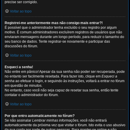
precise ser corrigido.
Voltar ao topo
Registrei-me anteriormente mas não consigo mais entrar?!
É possível que o administrador tenha excluído o seu registro por algum
motivo. É comum administradores excluírem registros de usuários que não
enviaram mensagens durante um longo período, para reduzir o tamanho do
seu banco de dados. Tente registrar-se novamente e participar das
discussões do fórum.
Voltar ao topo
Esqueci a senha!
Não entre em pânico! Apesar da sua senha não poder ser recuperada, pode
no entanto ser facilmente resetada. Para fazer isto, clique em
Esqueci a
senha
ao efetuar o login, e seguindo às instruções, voltará a entrar no fórum
em questão de minutos.
No entanto, caso você não seja capaz de resetar sua senha, então tente
contatar o administrador do fórum.
Voltar ao topo
Por que entro automaticamente no fórum?
Se não assinalar
Lembrar minhas informações
, você não entrará
automaticamente da próxima vez que visitar o fórum. Isto evita o uso abusivo
da sua conta por parte de outras pessoas. Para manter-se online e não