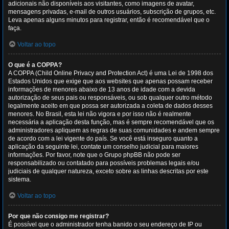
adicionais não disponíveis aos visitantes, como imagens de avatar,
mensagens privadas, e-mail de outros usuários, subscrição de grupos, etc.
Leva apenas alguns minutos para registrar, então é recomendável que o
faça.
Voltar ao topo
O que é a COPPA?
A COPPA (Child Online Privacy and Protection Act) é uma Lei de 1998 dos
Estados Unidos que exige que aos websites que apenas possam receber
informações de menores abaixo de 13 anos de idade com a devida
autorização de seus pais ou responsáveis, ou sob qualquer outro método
legalmente aceito em que possa ser autorizada a coleta de dados desses
menores. No Brasil, esta lei não vigora e por isso não é realmente
necessária a aplicação desta função, mas é sempre recomendável que os
administradores apliquem as regras de suas comunidades e andem sempre
de acordo com a lei vigente do país. Se você está inseguro quanto a
aplicação da seguinte lei, contate um conselho judicial para maiores
informações. Por favor, note que o Grupo phpBB não pode ser
responsabilizado ou contatado para possíveis problemas legais e/ou
judiciais de qualquer natureza, exceto sobre as linhas descritas por este
sistema.
Voltar ao topo
Por que não consigo me registrar?
É possível que o administrador tenha banido o seu endereço de IP ou