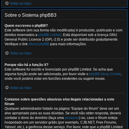
Voltar ao topo
Sobre o Sistema phpBB3
Quem escreveu o phpBB?
Este software (em sua forma não modificada) é produzido, publicado e com
direitos reservados a
phpBB Limited
. Está disponível sob a licença GNU
General Public Licence 2 (GPL-2.0) e pode ser distribuído gratuitamente.
Verifique o link
About phpBB
para mais informações.
Voltar ao topo
Porque não há a função X?
Este software foi escrito e licenciado por phpBB Limited. Se acha que
alguma função pode ser adicionada, por favor visite o
phpBB Ideas Centre
,
onde você poderá votar em funcões existentes ou sugerir novas.
Voltar ao topo
Contatos sobre questões abusivas e/ou ilegais relacionadas a este
fórum
Qualquer administrador listado na página “Equipe do fórum” deve ser um
alvo apropriado para as suas dúvidas. Se você não obter resposta, deverá
contatar o dono do domínio (faça uma
pesquisa
) ou, caso o fórum esteja
hospedado em um servidor grátis (por exemplo, CJB.NET, Free Forums,
Yahoo!, etc.), a gerência desse serviço. Por favor, note que a phpBB Limited