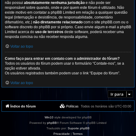
não possui
absolutamente nenhuma jurisdição
e não pode ser
responsável sobre quando, onde e por quem este fórum é utilizado. Não
existe motivo em contatar a phpBB Limited em relação a qualquer questão
legal (interrupção e desistência, de responsabilidade, comentário
difamatório, etc.)
não diretamente relacionado
com o site phpBB.com ou o
software discreto do phpBB por si próprio. Caso envie algum e-mail a phpBB
Limited acerca do
uso de terceiros
deste software, poderá receber uma
resposta concisa ou não receber resposta alguma.
Voltar ao topo
Como faço para entrar em contato com o administrador do fórum?
Todos os usuários do fórum podem usar o formulário “Contate-nos”, se a
opção estiver ativada.
Os usuários registrados também podem usar o link “Equipe do fórum”.
Voltar ao topo
Ir para
Índice do fórum
Políticas
Todos os horários são
UTC-03:00
Win10
style developed for phpBB
Powered by
phpBB
® Forum Software © phpBB Limited
Traduzido por:
Suporte phpBB
Privacidade
|
Termos