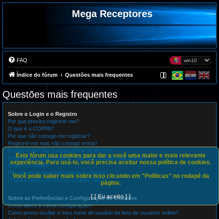
Mega Receptores
FAQ
Índice do fórum
Questões mais frequentes
Questões mais frequentes
Sobre o Login e o Registro
Por que preciso registrar-me?
O que é a COPPA?
Por que não consigo me registrar?
Registrei-me mas não consigo entrar!
Porque é que não consigo entrar no fórum?
Este fórum usa cookies para dar a você uma maior e mais relevante
Registrei-me anteriormente mas não consigo mais entrar?!
experiência. Para usá-lo, você precisa aceitar nossa política de cookies.
Esqueci a senha!
Por que entro automaticamente no fórum?
Você pode saber mais sobre isso clicando em "Políticas" no rodapé da
O que a opção de “Excluir cookies” faz?
página.
[ [ Eu aceito ] ]
Sobre as Preferências e Configuração de Usuários
Como altero a minha configuração?
Como posso ocultar o meu nome de usuário da lista de usuários online?