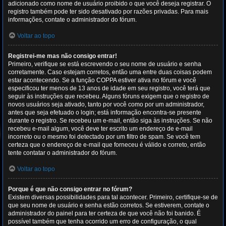
adicionado como nome de usuário proibido o que você deseja registrar. O
registro também pode ter sido desativado por razões privadas. Para mais
informações, contate o administrador do fórum.
Voltar ao topo
Registrei-me mas não consigo entrar!
Primeiro, verifique se está escrevendo o seu nome de usuário e senha
corretamente. Caso estejam corretos, então uma entre duas coisas podem
estar acontecendo. Se a função COPPA estiver ativa no fórum e você
especificou ter menos de 13 anos de idade em seu registro, você terá que
seguir às instruções que recebeu. Alguns fóruns exigem que o registro de
novos usuários seja ativado, tanto por você como por um administrador,
antes que seja efetuado o login; está informação encontra-se presente
durante o registro. Se recebeu um e-mail, então siga às instruções. Se não
recebeu e-mail algum, você deve ter escrito um endereço de e-mail
incorreto ou o mesmo foi detectado por um filtro de spam. Se você tem
certeza que o endereço de e-mail que forneceu é válido e correto, então
tente contatar o administrador do fórum.
Voltar ao topo
Porque é que não consigo entrar no fórum?
Existem diversas possibilidades para tal acontecer. Primeiro, certifique-se de
que seu nome de usuário e senha estão corretos. Se estiverem, contate o
administrador do painel para ter certeza de que você não foi banido. É
possível também que tenha ocorrido um erro de configuração, o qual