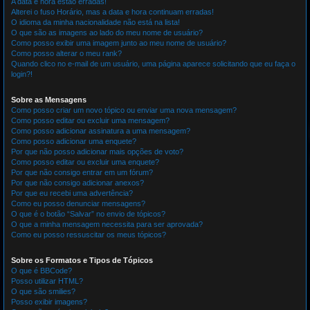
A data e hora estão erradas!
Alterei o fuso Horário, mas a data e hora continuam erradas!
O idioma da minha nacionalidade não está na lista!
O que são as imagens ao lado do meu nome de usuário?
Como posso exibir uma imagem junto ao meu nome de usuário?
Como posso alterar o meu rank?
Quando clico no e-mail de um usuário, uma página aparece solicitando que eu faça o
login?!
Sobre as Mensagens
Como posso criar um novo tópico ou enviar uma nova mensagem?
Como posso editar ou excluir uma mensagem?
Como posso adicionar assinatura a uma mensagem?
Como posso adicionar uma enquete?
Por que não posso adicionar mais opções de voto?
Como posso editar ou excluir uma enquete?
Por que não consigo entrar em um fórum?
Por que não consigo adicionar anexos?
Por que eu recebi uma advertência?
Como eu posso denunciar mensagens?
O que é o botão “Salvar” no envio de tópicos?
O que a minha mensagem necessita para ser aprovada?
Como eu posso ressuscitar os meus tópicos?
Sobre os Formatos e Tipos de Tópicos
O que é BBCode?
Posso utilizar HTML?
O que são smilies?
Posso exibir imagens?