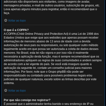
adicionais não disponíveis aos visitantes, como imagens de avatar,
mensagens privadas, e-mail de outros usuários, subscrição de grupos, etc.
Leva apenas alguns minutos para registrar, então é recomendável que o
faça.
Voltar ao topo
O que é a COPPA?
A COPPA (Child Online Privacy and Protection Act) é uma Lei de 1998 dos
Estados Unidos que exige que aos websites que apenas possam receber
informações de menores abaixo de 13 anos de idade com a devida
autorização de seus pais ou responsáveis, ou sob qualquer outro método
legalmente aceito em que possa ser autorizada a coleta de dados desses
menores. No Brasil, esta lei não vigora e por isso não é realmente
necessária a aplicação desta função, mas é sempre recomendável que os
administradores apliquem as regras de suas comunidades e andem sempre
de acordo com a lei vigente do país. Se você está inseguro quanto a
aplicação da seguinte lei, contate um conselho judicial para maiores
informações. Por favor, note que o Grupo phpBB não pode ser
responsabilizado ou contatado para possíveis problemas legais e/ou
judiciais de qualquer natureza, exceto sobre as linhas descritas por este
sistema.
Voltar ao topo
Por que não consigo me registrar?
É possível que o administrador tenha banido o seu endereço de IP ou