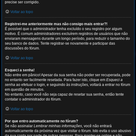
precise ser corrigido.
Voltar ao topo
Registrei-me anteriormente mas não consigo mais entrar?!
É possível que o administrador tenha excluído o seu registro por algum
motivo. É comum administradores excluírem registros de usuários que não
enviaram mensagens durante um longo período, para reduzir o tamanho do
seu banco de dados. Tente registrar-se novamente e participar das
discussões do fórum.
Voltar ao topo
Esqueci a senha!
Não entre em pânico! Apesar da sua senha não poder ser recuperada, pode
no entanto ser facilmente resetada. Para fazer isto, clique em
Esqueci a
senha
ao efetuar o login, e seguindo às instruções, voltará a entrar no fórum
em questão de minutos.
No entanto, caso você não seja capaz de resetar sua senha, então tente
contatar o administrador do fórum.
Voltar ao topo
Por que entro automaticamente no fórum?
Se não assinalar
Lembrar minhas informações
, você não entrará
automaticamente da próxima vez que visitar o fórum. Isto evita o uso abusivo
da sua conta por parte de outras pessoas. Para manter-se online e não