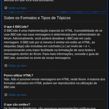
website em que você está acessando.
Voltar ao topo
Sobre os Formatos e Tipos de Tópicos
O que é BBCode?
O BBCode é uma implementação especial do HTML. A possibilidade de se
usar BBCode nas suas mensagens é determinada pelo administrador do
fórum. Adicionalmente, você poderá desativar o BBCode em cada
mensagem. O BBCode por si mesmo é similar em estilo ao HTML, as
etiquetas (tags) são incluídas em colchetes [ e ] ao invés de < e >,
proporcionando uma maior facilidade na formatação de seus textos e
mensagens dentro do fórum. Para mais informações, consulte o guia de
BBCode, acessível no envio de novas mensagens.
Voltar ao topo
Posso utilizar HTML?
Não. Não é possível enviar mensagens em HTML neste fórum. A maioria dos
formatos utilizados em HTML podem ser reproduzidos na utilização de
BBCode.
Voltar ao topo
O que são smilies?
Os Smilies ou Emoticons, são pequenas representações gráficas que