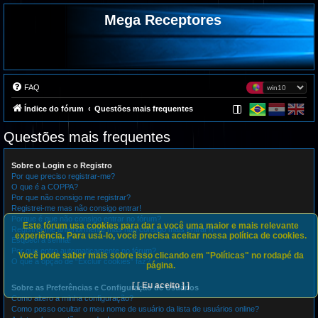
Mega Receptores
FAQ
Índice do fórum
Questões mais frequentes
Questões mais frequentes
Sobre o Login e o Registro
Por que preciso registrar-me?
O que é a COPPA?
Por que não consigo me registrar?
Registrei-me mas não consigo entrar!
Porque é que não consigo entrar no fórum?
Este fórum usa cookies para dar a você uma maior e mais relevante
Registrei-me anteriormente mas não consigo mais entrar?!
experiência. Para usá-lo, você precisa aceitar nossa política de cookies.
Esqueci a senha!
Por que entro automaticamente no fórum?
Você pode saber mais sobre isso clicando em "Políticas" no rodapé da
O que a opção de “Excluir cookies” faz?
página.
[ [ Eu aceito ] ]
Sobre as Preferências e Configuração de Usuários
Como altero a minha configuração?
Como posso ocultar o meu nome de usuário da lista de usuários online?