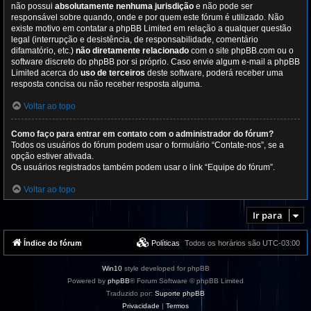
não possui
absolutamente nenhuma jurisdição
e não pode ser
responsável sobre quando, onde e por quem este fórum é utilizado. Não
existe motivo em contatar a phpBB Limited em relação a qualquer questão
legal (interrupção e desistência, de responsabilidade, comentário
difamatório, etc.)
não diretamente relacionado
com o site phpBB.com ou o
software discreto do phpBB por si próprio. Caso envie algum e-mail a phpBB
Limited acerca do
uso de terceiros
deste software, poderá receber uma
resposta concisa ou não receber resposta alguma.
Voltar ao topo
Como faço para entrar em contato com o administrador do fórum?
Todos os usuários do fórum podem usar o formulário “Contate-nos”, se a
opção estiver ativada.
Os usuários registrados também podem usar o link “Equipe do fórum”.
Voltar ao topo
Ir para
Índice do fórum
Políticas
Todos os horários são
UTC-03:00
Win10
style developed for phpBB
Powered by
phpBB
® Forum Software © phpBB Limited
Traduzido por:
Suporte phpBB
Privacidade
|
Termos