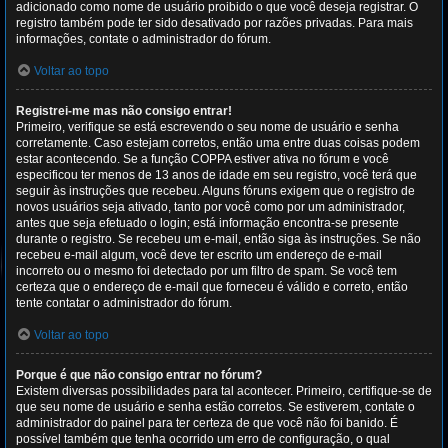
adicionado como nome de usuário proibido o que você deseja registrar. O
registro também pode ter sido desativado por razões privadas. Para mais
informações, contate o administrador do fórum.
Voltar ao topo
Registrei-me mas não consigo entrar!
Primeiro, verifique se está escrevendo o seu nome de usuário e senha
corretamente. Caso estejam corretos, então uma entre duas coisas podem
estar acontecendo. Se a função COPPA estiver ativa no fórum e você
especificou ter menos de 13 anos de idade em seu registro, você terá que
seguir às instruções que recebeu. Alguns fóruns exigem que o registro de
novos usuários seja ativado, tanto por você como por um administrador,
antes que seja efetuado o login; está informação encontra-se presente
durante o registro. Se recebeu um e-mail, então siga às instruções. Se não
recebeu e-mail algum, você deve ter escrito um endereço de e-mail
incorreto ou o mesmo foi detectado por um filtro de spam. Se você tem
certeza que o endereço de e-mail que forneceu é válido e correto, então
tente contatar o administrador do fórum.
Voltar ao topo
Porque é que não consigo entrar no fórum?
Existem diversas possibilidades para tal acontecer. Primeiro, certifique-se de
que seu nome de usuário e senha estão corretos. Se estiverem, contate o
administrador do painel para ter certeza de que você não foi banido. É
possível também que tenha ocorrido um erro de configuração, o qual