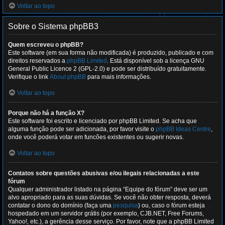
Voltar ao topo
Sobre o Sistema phpBB3
Quem escreveu o phpBB?
Este software (em sua forma não modificada) é produzido, publicado e com
direitos reservados a
phpBB Limited
. Está disponível sob a licença GNU
General Public Licence 2 (GPL-2.0) e pode ser distribuído gratuitamente.
Verifique o link
About phpBB
para mais informações.
Voltar ao topo
Porque não há a função X?
Este software foi escrito e licenciado por phpBB Limited. Se acha que
alguma função pode ser adicionada, por favor visite o
phpBB Ideas Centre
,
onde você poderá votar em funcões existentes ou sugerir novas.
Voltar ao topo
Contatos sobre questões abusivas e/ou ilegais relacionadas a este
fórum
Qualquer administrador listado na página “Equipe do fórum” deve ser um
alvo apropriado para as suas dúvidas. Se você não obter resposta, deverá
contatar o dono do domínio (faça uma
pesquisa
) ou, caso o fórum esteja
hospedado em um servidor grátis (por exemplo, CJB.NET, Free Forums,
Yahoo!, etc.), a gerência desse serviço. Por favor, note que a phpBB Limited