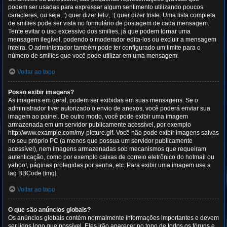
podem ser usadas para expressar algum sentimento utilizando poucos
caracteres, ou seja, :) quer dizer feliz, :( quer dizer triste. Uma lista completa
de smilies pode ser vista no formulário de postagem de cada mensagem.
Tente evitar o uso excessivo dos smilies, já que podem tornar uma
mensagem ilegível, podendo o moderador edita-los ou excluir a mensagem
inteira. O administrador também pode ter configurado um limite para o
número de smilies que você pode utilizar em uma mensagem.
Voltar ao topo
Posso exibir imagens?
As imagens em geral, podem ser exibidas em suas mensagens. Se o
administrador tiver autorizado o envio de anexos, você poderá enviar sua
imagem ao painel. De outro modo, você pode exibir uma imagem
armazenada em um servidor publicamente acessível, por exemplo
http://www.example.com/my-picture.gif. Você não pode exibir imagens salvas
no seu próprio PC (a menos que possua um servidor publicamente
acessível), nem imagens armazenadas sob mecanismos que requeiram
autenticação, como por exemplo caixas de correio eletrônico do hotmail ou
yahoo!, páginas protegidas por senha, etc. Para exibir uma imagem use a
tag BBCode [img].
Voltar ao topo
O que são anúncios globais?
Os anúncios globais contém normalmente informações importantes e devem
ser lidos logo que possível. Eles irão aparecer no topo de todos os fóruns e