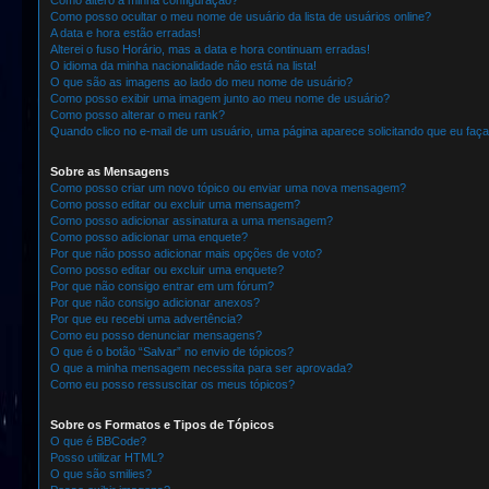
Como altero a minha configuração?
Como posso ocultar o meu nome de usuário da lista de usuários online?
A data e hora estão erradas!
Alterei o fuso Horário, mas a data e hora continuam erradas!
O idioma da minha nacionalidade não está na lista!
O que são as imagens ao lado do meu nome de usuário?
Como posso exibir uma imagem junto ao meu nome de usuário?
Como posso alterar o meu rank?
Quando clico no e-mail de um usuário, uma página aparece solicitando que eu faça 
Sobre as Mensagens
Como posso criar um novo tópico ou enviar uma nova mensagem?
Como posso editar ou excluir uma mensagem?
Como posso adicionar assinatura a uma mensagem?
Como posso adicionar uma enquete?
Por que não posso adicionar mais opções de voto?
Como posso editar ou excluir uma enquete?
Por que não consigo entrar em um fórum?
Por que não consigo adicionar anexos?
Por que eu recebi uma advertência?
Como eu posso denunciar mensagens?
O que é o botão “Salvar” no envio de tópicos?
O que a minha mensagem necessita para ser aprovada?
Como eu posso ressuscitar os meus tópicos?
Sobre os Formatos e Tipos de Tópicos
O que é BBCode?
Posso utilizar HTML?
O que são smilies?