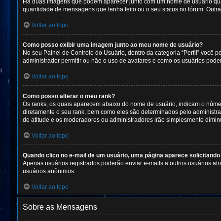
Há duas imagens que podem aparecer junto com um nome de usuário quan
quantidade de mensagens que tenha feito ou o seu status no fórum. Outr
Voltar ao topo
Como posso exibir uma imagem junto ao meu nome de usuário?
No seu Painel de Controle do Usuário, dentro da categoria “Perfil” você p
administrador permitir ou não o uso de avatares e como os usuários podem 
Voltar ao topo
Como posso alterar o meu rank?
Os ranks, os quais aparecem abaixo do nome de usuário, indicam o núme
diretamente o seu rank, bem como eles são determinados pelo administrad
de atitude e os moderadores ou administradores irão simplesmente dimin
Voltar ao topo
Quando clico no e-mail de um usuário, uma página aparece solicitando 
Apenas usuários registrados poderão enviar e-mails a outros usuários atra
usuários anônimos.
Voltar ao topo
Sobre as Mensagens