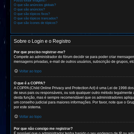
Posso exibir imagens?
O que são anúncios globais?
O que são anúncios?
O que são tópicos fixos?
O que são tópicos trancados?
O que são ícones de tópicos?
Sobre o Login e o Registro
Por que preciso registrar-me?
Compete ao administrador do fórum decidir se para poder criar mensagens, 
mensagens privadas, e-mail de outros usuários, subscrição de grupos, et
Voltar ao topo
O que é a COPPA?
A COPPA (Child Online Privacy and Protection Act) é uma Lei de 1998 d
de seus pais ou responsáveis, ou sob qualquer outro método legalmente a
desta função, mas é sempre recomendável que os administradores aplique
um conselho judicial para maiores informações. Por favor, note que o Gru
por este sistema.
Voltar ao topo
Por que não consigo me registrar?
É possível que o administrador tenha banido o seu endereço de IP ou adi