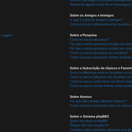
Recebo mensagens privadas indesejáveis!
Recebi de alguém neste fórum mensagens d
Sobre os Amigos e Inimigos
O que é a lista de amigos e inimigos?
Como eu posso adicionar/excluir usuários d
Sobre a Pesquisa
o login?!
Como eu posso pesquisar?
Por que a minha pesquisa resultou em nen
Por que a minha pesquisa resultou em uma
Como eu posso pesquisar por usuários?
Como eu posso pesquisar minhas próprias
Sobre a Subscrição de tópicos e Favori
Qual é a diferença entre os favoritos e a s
Como eu posso adicionar aos favoritos ou 
Como eu posso subscrever um fórum espec
Como eu posso excluir minhas subscriçõe
Sobre Anexos
Por que não consigo adicionar anexos?
Como eu posso encontrar todos os meus 
Sobre o Sistema phpBB3
Quem escreveu o phpBB?
Porque não há a função X?
Contatos sobre questões abusivas e/ou ileg