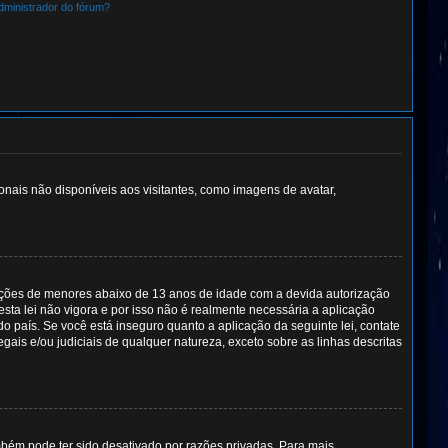
dministrador do fórum?
ionais não disponíveis aos visitantes, como imagens de avatar,
ações de menores abaixo de 13 anos de idade com a devida autorização
sta lei não vigora e por isso não é realmente necessária a aplicação
país. Se você está inseguro quanto a aplicação da seguinte lei, contate
ais e/ou judiciais de qualquer natureza, exceto sobre as linhas descritas
mbém pode ter sido desativado por razões privadas. Para mais