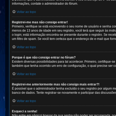
informações, contate o administrador do fórum.
Voltar ao topo
Registrei-me mas não consigo entrar!
Primeiro, verifique se está escrevendo o seu nome de usuário e senha co
menos de 13 anos de idade em seu registro, você terá que seguir às instr
o login; está informação encontra-se presente durante o registro. Se rec
um filtro de spam. Se você tem certeza que o endereço de e-mail que forne
Voltar ao topo
Porque é que não consigo entrar no fórum?
Existem diversas possibilidades para tal acontecer. Primeiro, certifique-
também que tenha ocorrido um erro de configuração, o qual precise ser co
Voltar ao topo
Registrei-me anteriormente mas não consigo mais entrar?!
É possível que o administrador tenha excluído o seu registro por algum
banco de dados. Tente registrar-se novamente e participar das discussõe
Voltar ao topo
Esqueci a senha!
Não entre em pânico! Apesar da sua senha não poder ser recuperada, pode