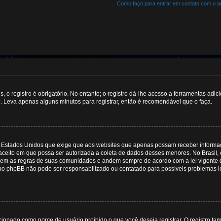
Como faço para entrar em contato com o a
o registro é obrigatório. No entanto; o registro dá-lhe acesso a ferramentas adic
c. Leva apenas alguns minutos para registrar, então é recomendável que o faça.
os Estados Unidos que exige que aos websites que apenas possam receber inform
ceito em que possa ser autorizada a coleta de dados desses menores. No Brasil, e
m as regras de suas comunidades e andem sempre de acordo com a lei vigente do 
po phpBB não pode ser responsabilizado ou contatado para possíveis problemas leg
cionado como nome de usuário proibido o que você deseja registrar. O registro ta