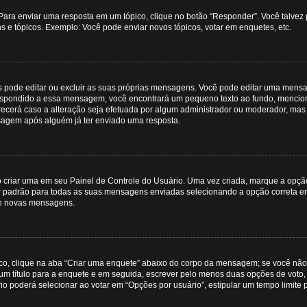
Para enviar uma resposta em um tópico, clique no botão “Responder”. Você talvez
s e tópicos. Exemplo: Você pode enviar novos tópicos, votar em enquetes, etc.
s pode editar ou excluir as suas próprias mensagens. Você pode editar uma men
respondido a essa mensagem, você encontrará um pequeno texto ao fundo, mencion
erá caso a alteração seja efetuada por algum administrador ou moderador, mas p
sagem após alguém já ter enviado uma resposta.
 criar uma em seu Painel de Controle do Usuário. Uma vez criada, marque a opç
 padrão para todas as suas mensagens enviadas selecionando a opção correta em s
de novas mensagens.
co, clique na aba “Criar uma enquete” abaixo do corpo da mensagem; se você não
r um título para a enquete e em seguida, escrever pelo menos duas opções de voto
poderá selecionar ao votar em “Opções por usuário”, estipular um tempo limite par