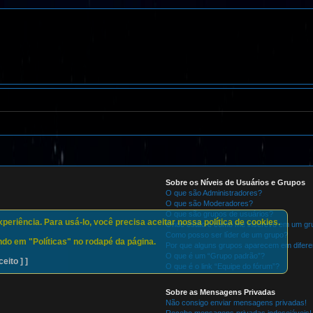
Sobre os Níveis de Usuários e Grupos
O que são Administradores?
O que são Moderadores?
O que são grupos de usuários?
eriência. Para usá-lo, você precisa aceitar nossa política de cookies.
Onde estão e como me inscrevo em um gru
Como posso ser líder de um grupo?
do em "Políticas" no rodapé da página.
Por que alguns grupos aparecem em difere
O que é um “Grupo padrão”?
ceito ] ]
O que é o link “Equipe do fórum”?
Sobre as Mensagens Privadas
Não consigo enviar mensagens privadas!