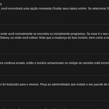
e?
as”, você encontrará uma opção nomeada
Ocultar seus status online
. Se selecionar 
.
e onde você normalmente se encontra ou inicialmente programou. Se esse é o seu 
ue, Sidney, ou onde você estiver. Note que a mudança do fuso horário, bem como a ma
a continua errada, então o horário armazenado no relógio do servidor está incorre
o foi traduzido para o mesmo. Peça ao administrador que instale o seu pacote de 