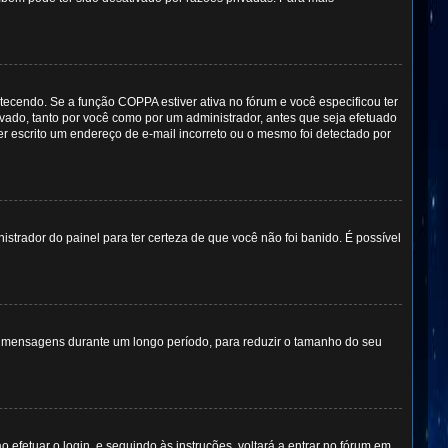
ecendo. Se a função COPPA estiver ativa no fórum e você especificou ter
ivado, tanto por você como por um administrador, antes que seja efetuado
er escrito um endereço de e-mail incorreto ou o mesmo foi detectado por
istrador do painel para ter certeza de que você não foi banido. É possível
am mensagens durante um longo período, para reduzir o tamanho do seu
o efetuar o login, e seguindo às instruções, voltará a entrar no fórum em