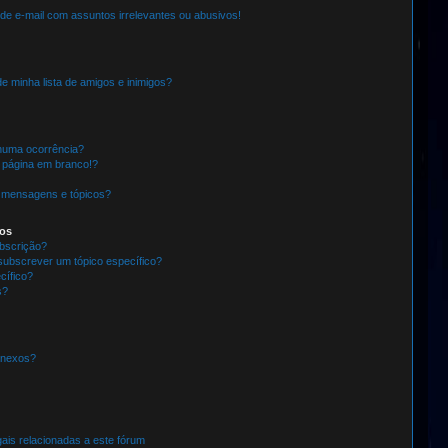
e e-mail com assuntos irrelevantes ou abusivos!
e minha lista de amigos e inimigos?
huma ocorrência?
 página em branco!?
 mensagens e tópicos?
tos
ubscrição?
subscrever um tópico específico?
ífico?
s?
anexos?
ais relacionadas a este fórum