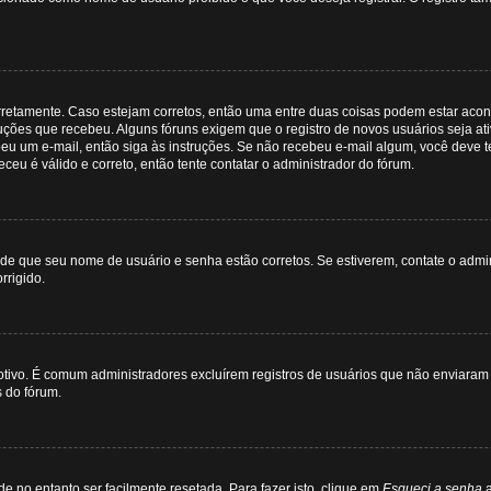
rretamente. Caso estejam corretos, então uma entre duas coisas podem estar acont
uções que recebeu. Alguns fóruns exigem que o registro de novos usuários seja at
ebeu um e-mail, então siga às instruções. Se não recebeu e-mail algum, você deve t
ceu é válido e correto, então tente contatar o administrador do fórum.
se de que seu nome de usuário e senha estão corretos. Se estiverem, contate o admin
rrigido.
 motivo. É comum administradores excluírem registros de usuários que não enviar
s do fórum.
 no entanto ser facilmente resetada. Para fazer isto, clique em
Esqueci a senha
a