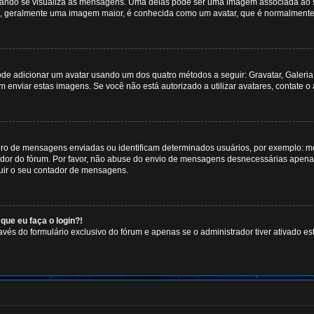
do se visualiza as mensagens. Uma delas pode ser uma imagem associada ao seu 
a, geralmente uma imagem maior, é conhecida como um avatar, que é normalmente 
ode adicionar um avatar usando um dos quatro métodos a seguir: Gravatar, Galeria 
enviar estas imagens. Se você não está autorizado a utilizar avatares, contate o a
ro de mensagens enviadas ou identificam determinados usuários, por exemplo: mo
or do fórum. Por favor, não abuse do envio de mensagens desnecessárias apenas p
uir o seu contador de mensagens.
que eu faça o login?!
vés do formulário exclusivo do fórum e apenas se o administrador tiver ativado est