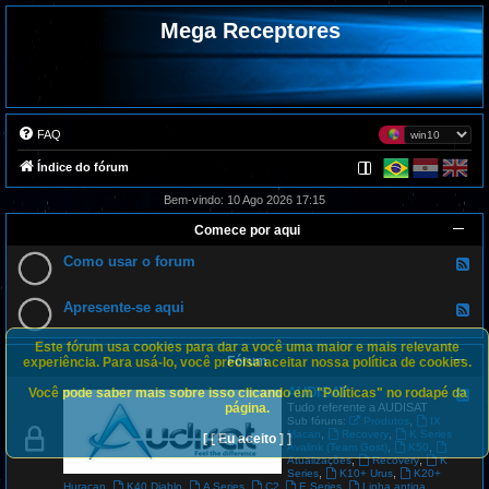
Mega Receptores
FAQ
Índice do fórum
Bem-vindo: 10 Ago 2026 17:15
Comece por aqui
Como usar o forum
F
e
e
d
Apresente-se aqui
F
-
e
C
e
o
Este fórum usa cookies para dar a você uma maior e mais relevante
d
m
Fórum
-
experiência. Para usá-lo, você precisa aceitar nossa política de cookies.
o
A
u
p
AUDISAT
Você pode saber mais sobre isso clicando em "Políticas" no rodapé da
s
F
r
a
e
página.
Tudo referente a AUDISAT
e
r
e
,
Sub fóruns:
Produtos
IX
s
o
d
,
,
Macan
Recovery
K Series
[ [ Eu aceito ] ]
e
f
-
,
,
Avalink (Team Gost)
K50
n
o
A
,
,
Atualizações
Recovery
K
t
r
U
,
,
Series
K10+ Urus
K20+
e
u
D
,
,
,
,
,
Huracan
K40 Diablo
A Series
C2
E Series
Linha antiga