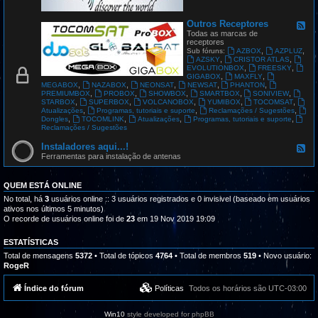
G
L
O
Outros Receptores
F
B
e
Todas as marcas de
A
e
receptores
L
d
,
,
Sub fóruns:
AZBOX
AZPLUZ
S
-
,
,
AZSKY
CRISTOR ATLAS
A
O
,
,
EVOLUTIONBOX
FREESKY
T
u
,
,
GIGABOX
MAXFLY
t
,
,
,
,
,
MEGABOX
NAZABOX
NEONSAT
NEWSAT
PHANTON
r
,
,
,
,
,
PREMIUMBOX
PROBOX
SHOWBOX
SMARTBOX
SONIVIEW
o
,
,
,
,
,
STARBOX
SUPERBOX
VOLCANOBOX
YUMIBOX
TOCOMSAT
s
,
,
,
Atualizações
Programas, tutoriais e suporte
Reclamações / Sugestões
R
,
,
,
,
Dongles
TOCOMLINK
Atualizações
Programas, tutoriais e suporte
e
Reclamações / Sugestões
c
e
Instaladores aqui...!
F
p
e
Ferramentas para instalação de antenas
t
e
o
d
r
-
QUEM ESTÁ ONLINE
e
I
s
n
No total, há
3
usuários online :: 3 usuários registrados e 0 invisivel (baseado em usuários
s
ativos nos últimos 5 minutos)
t
O recorde de usuários online foi de
23
em 19 Nov 2019 19:09
a
l
a
ESTATÍSTICAS
d
Total de mensagens
5372
• Total de tópicos
4764
• Total de membros
519
• Novo usuário:
o
RogeR
r
e
s
Índice do fórum
Políticas
Todos os horários são
UTC-03:00
a
q
u
Win10
style developed for phpBB
i