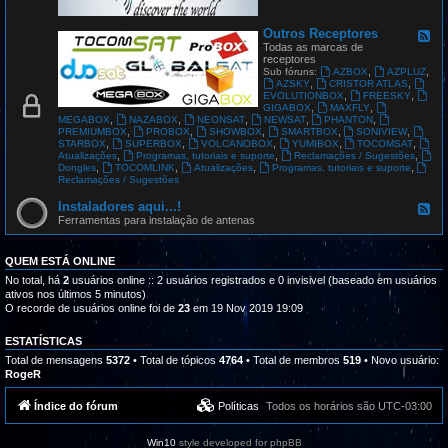
G
L
O
Outros Receptores
F
B
e
Todas as marcas de
A
e
receptores
L
d
,
,
Sub fóruns:
AZBOX
AZPLUZ
S
-
,
,
AZSKY
CRISTOR ATLAS
A
O
,
,
EVOLUTIONBOX
FREESKY
T
u
,
,
GIGABOX
MAXFLY
t
,
,
,
,
,
MEGABOX
NAZABOX
NEONSAT
NEWSAT
PHANTON
r
,
,
,
,
,
PREMIUMBOX
PROBOX
SHOWBOX
SMARTBOX
SONIVIEW
o
,
,
,
,
,
STARBOX
SUPERBOX
VOLCANOBOX
YUMIBOX
TOCOMSAT
s
,
,
,
Atualizações
Programas, tutoriais e suporte
Reclamações / Sugestões
R
,
,
,
,
Dongles
TOCOMLINK
Atualizações
Programas, tutoriais e suporte
e
Reclamações / Sugestões
c
e
Instaladores aqui...!
F
p
e
Ferramentas para instalação de antenas
t
e
o
d
r
-
QUEM ESTÁ ONLINE
e
I
s
n
No total, há
2
usuários online :: 2 usuários registrados e 0 invisivel (baseado em usuários
s
ativos nos últimos 5 minutos)
t
O recorde de usuários online foi de
23
em 19 Nov 2019 19:09
a
l
a
ESTATÍSTICAS
d
Total de mensagens
5372
• Total de tópicos
4764
• Total de membros
519
• Novo usuário:
o
RogeR
r
e
s
Índice do fórum
Políticas
Todos os horários são
UTC-03:00
a
q
u
Win10
style developed for phpBB
i