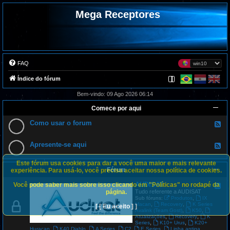
Mega Receptores
FAQ
Índice do fórum
Bem-vindo: 09 Ago 2026 06:14
Comece por aqui
Como usar o forum
F
e
e
d
Apresente-se aqui
F
-
e
C
e
o
Este fórum usa cookies para dar a você uma maior e mais relevante
d
m
Fórum
-
experiência. Para usá-lo, você precisa aceitar nossa política de cookies.
o
A
u
p
AUDISAT
Você pode saber mais sobre isso clicando em "Políticas" no rodapé da
s
F
r
a
e
página.
Tudo referente a AUDISAT
e
r
e
,
Sub fóruns:
Produtos
IX
s
o
d
,
,
Macan
Recovery
K Series
[ [ Eu aceito ] ]
e
f
-
,
,
Avalink (Team Gost)
K50
n
o
A
,
,
Atualizações
Recovery
K
t
r
U
,
,
Series
K10+ Urus
K20+
e
u
D
,
,
,
,
,
Huracan
K40 Diablo
A Series
C2
E Series
Linha antiga