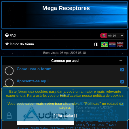
Mega Receptores
FAQ
Índice do fórum
Bem-vindo: 08 Ago 2026 05:10
Comece por aqui
Como usar o forum
F
e
e
d
Apresente-se aqui
F
-
e
C
e
o
Este fórum usa cookies para dar a você uma maior e mais relevante
d
m
Fórum
-
experiência. Para usá-lo, você precisa aceitar nossa política de cookies.
o
A
u
p
AUDISAT
Você pode saber mais sobre isso clicando em "Políticas" no rodapé da
s
F
r
a
e
página.
Tudo referente a AUDISAT
e
r
e
,
Sub fóruns:
Produtos
IX
s
o
d
,
,
Macan
Recovery
K Series
[ [ Eu aceito ] ]
e
f
-
,
,
Avalink (Team Gost)
K50
n
o
A
,
,
Atualizações
Recovery
K
t
r
U
,
,
Series
K10+ Urus
K20+
e
u
D
,
,
,
,
,
Huracan
K40 Diablo
A Series
C2
E Series
Linha antiga