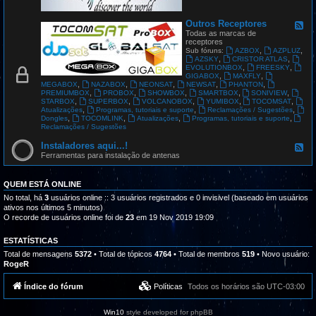
G
L
O
Outros Receptores
F
B
e
Todas as marcas de
A
e
receptores
L
d
,
,
Sub fóruns:
AZBOX
AZPLUZ
S
-
,
,
AZSKY
CRISTOR ATLAS
A
O
,
,
EVOLUTIONBOX
FREESKY
T
u
,
,
GIGABOX
MAXFLY
t
,
,
,
,
,
MEGABOX
NAZABOX
NEONSAT
NEWSAT
PHANTON
r
,
,
,
,
,
PREMIUMBOX
PROBOX
SHOWBOX
SMARTBOX
SONIVIEW
o
,
,
,
,
,
STARBOX
SUPERBOX
VOLCANOBOX
YUMIBOX
TOCOMSAT
s
,
,
,
Atualizações
Programas, tutoriais e suporte
Reclamações / Sugestões
R
,
,
,
,
Dongles
TOCOMLINK
Atualizações
Programas, tutoriais e suporte
e
Reclamações / Sugestões
c
e
Instaladores aqui...!
F
p
e
Ferramentas para instalação de antenas
t
e
o
d
r
-
QUEM ESTÁ ONLINE
e
I
s
n
No total, há
3
usuários online :: 3 usuários registrados e 0 invisivel (baseado em usuários
s
ativos nos últimos 5 minutos)
t
O recorde de usuários online foi de
23
em 19 Nov 2019 19:09
a
l
a
ESTATÍSTICAS
d
Total de mensagens
5372
• Total de tópicos
4764
• Total de membros
519
• Novo usuário:
o
RogeR
r
e
s
Índice do fórum
Políticas
Todos os horários são
UTC-03:00
a
q
u
Win10
style developed for phpBB
i