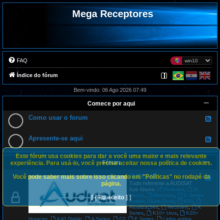
Mega Receptores
FAQ
Índice do fórum
Bem-vindo: 06 Ago 2026 07:49
Comece por aqui
Como usar o forum
F
e
e
d
Apresente-se aqui
F
-
e
C
e
o
Este fórum usa cookies para dar a você uma maior e mais relevante
d
m
Fórum
-
experiência. Para usá-lo, você precisa aceitar nossa política de cookies.
o
A
u
p
AUDISAT
Você pode saber mais sobre isso clicando em "Políticas" no rodapé da
s
F
r
a
e
página.
Tudo referente a AUDISAT
e
r
e
,
Sub fóruns:
Produtos
IX
s
o
d
,
,
Macan
Recovery
K Series
[ [ Eu aceito ] ]
e
f
-
,
,
Avalink (Team Gost)
K50
n
o
A
,
,
Atualizações
Recovery
K
t
r
U
,
,
Series
K10+ Urus
K20+
e
u
D
,
,
,
,
,
Huracan
K40 Diablo
A Series
C2
E Series
Linha antiga