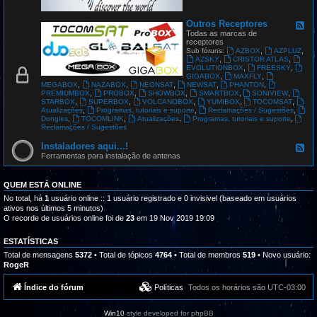
G
L
O
Outros Receptores
F
B
e
Todas as marcas de
A
e
receptores
L
d
,
,
Sub fóruns:
AZBOX
AZPLUZ
S
-
,
,
AZSKY
CRISTOR ATLAS
A
O
,
,
EVOLUTIONBOX
FREESKY
T
u
,
,
GIGABOX
MAXFLY
t
,
,
,
,
,
MEGABOX
NAZABOX
NEONSAT
NEWSAT
PHANTON
r
,
,
,
,
,
PREMIUMBOX
PROBOX
SHOWBOX
SMARTBOX
SONIVIEW
o
,
,
,
,
,
STARBOX
SUPERBOX
VOLCANOBOX
YUMIBOX
TOCOMSAT
s
,
,
,
Atualizações
Programas, tutoriais e suporte
Reclamações / Sugestões
R
,
,
,
,
Dongles
TOCOMLINK
Atualizações
Programas, tutoriais e suporte
e
Reclamações / Sugestões
c
e
Instaladores aqui...!
F
p
e
Ferramentas para instalação de antenas
t
e
o
d
r
-
QUEM ESTÁ ONLINE
e
I
s
n
No total, há
1
usuário online :: 1 usuário registrado e 0 invisivel (baseado em usuários
s
ativos nos últimos 5 minutos)
t
O recorde de usuários online foi de
23
em 19 Nov 2019 19:09
a
l
a
ESTATÍSTICAS
d
Total de mensagens
5372
• Total de tópicos
4764
• Total de membros
519
• Novo usuário:
o
RogeR
r
e
s
Índice do fórum
Políticas
Todos os horários são
UTC-03:00
a
q
u
Win10
style developed for phpBB
i