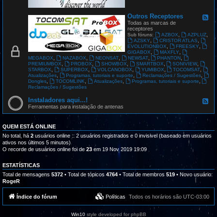
G
L
O
Outros Receptores
F
B
e
Todas as marcas de
A
e
receptores
L
d
,
,
Sub fóruns:
AZBOX
AZPLUZ
S
-
,
,
AZSKY
CRISTOR ATLAS
A
O
,
,
EVOLUTIONBOX
FREESKY
T
u
,
,
GIGABOX
MAXFLY
t
,
,
,
,
,
MEGABOX
NAZABOX
NEONSAT
NEWSAT
PHANTON
r
,
,
,
,
,
PREMIUMBOX
PROBOX
SHOWBOX
SMARTBOX
SONIVIEW
o
,
,
,
,
,
STARBOX
SUPERBOX
VOLCANOBOX
YUMIBOX
TOCOMSAT
s
,
,
,
Atualizações
Programas, tutoriais e suporte
Reclamações / Sugestões
R
,
,
,
,
Dongles
TOCOMLINK
Atualizações
Programas, tutoriais e suporte
e
Reclamações / Sugestões
c
e
Instaladores aqui...!
F
p
e
Ferramentas para instalação de antenas
t
e
o
d
r
-
QUEM ESTÁ ONLINE
e
I
s
n
No total, há
2
usuários online :: 2 usuários registrados e 0 invisivel (baseado em usuários
s
ativos nos últimos 5 minutos)
t
O recorde de usuários online foi de
23
em 19 Nov 2019 19:09
a
l
a
ESTATÍSTICAS
d
Total de mensagens
5372
• Total de tópicos
4764
• Total de membros
519
• Novo usuário:
o
RogeR
r
e
s
Índice do fórum
Políticas
Todos os horários são
UTC-03:00
a
q
u
Win10
style developed for phpBB
i