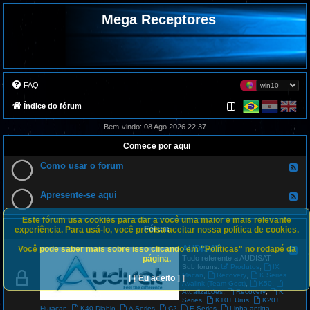
Mega Receptores
FAQ
Índice do fórum
Bem-vindo: 08 Ago 2026 22:37
Comece por aqui
Como usar o forum
F
e
e
d
Apresente-se aqui
F
-
e
C
e
o
Este fórum usa cookies para dar a você uma maior e mais relevante
d
m
Fórum
-
experiência. Para usá-lo, você precisa aceitar nossa política de cookies.
o
A
u
p
AUDISAT
Você pode saber mais sobre isso clicando em "Políticas" no rodapé da
s
F
r
a
e
página.
Tudo referente a AUDISAT
e
r
e
,
Sub fóruns:
Produtos
IX
s
o
d
,
,
Macan
Recovery
K Series
[ [ Eu aceito ] ]
e
f
-
,
,
Avalink (Team Gost)
K50
n
o
A
,
,
Atualizações
Recovery
K
t
r
U
,
,
Series
K10+ Urus
K20+
e
u
D
,
,
,
,
,
Huracan
K40 Diablo
A Series
C2
E Series
Linha antiga