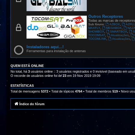
Outros Receptores
Todas as marcas de receptore
,
Sub fóruns:
AZBOX
AZPL
,
,
MAXFLY
MEGABOX
NAZ
,
,
SHOWBOX
SMARTBOX
S
,
,
TOCOMSAT
Atualizações
,
,
TOCOMLINK
Atualizações
Instaladores aqui...!
Ferramentas para instalação de antenas
QUEM ESTÁ ONLINE
No total, há
3
usuários online :: 3 usuários registrados e 0 invisivel (baseado em usuá
O recorde de usuários online foi de
23
em 19 Nov 2019 19:09
ESTATÍSTICAS
Total de mensagens
5372
• Total de tópicos
4764
• Total de membros
519
• Novo usu
Índice do fórum