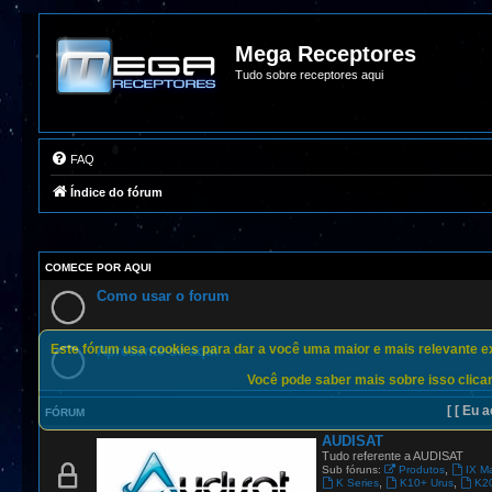
Mega Receptores
Tudo sobre receptores aqui
FAQ
Índice do fórum
COMECE POR AQUI
Como usar o forum
Este fórum usa cookies para dar a você uma maior e mais relevante exp
Apresente-se aqui
Você pode saber mais sobre isso clican
[ [ Eu a
FÓRUM
AUDISAT
Tudo referente a AUDISAT
,
Sub fóruns:
Produtos
IX M
,
,
K Series
K10+ Urus
K2