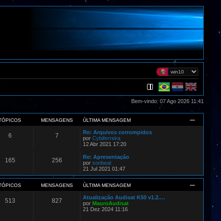
Bem-vindo: 07 Ago 2026 11:41
TÓPICOS
MENSAGENS
ÚLTIMA MENSAGEM
Re: Arquivos corrompidos
6
7
por
Cybiferreira
12 Abr 2021 17:20
Re: Apresentação
165
256
por
sonbeal
21 Jul 2021 01:47
TÓPICOS
MENSAGENS
ÚLTIMA MENSAGEM
Atualização Audisat K50 v1.2.…
513
827
por
MauroAudisat
21 Dez 2024 11:16