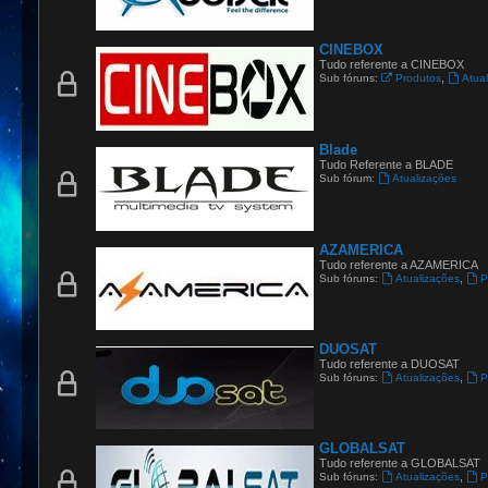
CINEBOX
Tudo referente a CINEBOX
,
Sub fóruns:
Produtos
Atua
Blade
Tudo Referente a BLADE
Sub fórum:
Atualizações
AZAMERICA
Tudo referente a AZAMERICA
,
Sub fóruns:
Atualizações
P
DUOSAT
Tudo referente a DUOSAT
,
Sub fóruns:
Atualizações
P
GLOBALSAT
Tudo referente a GLOBALSAT
,
Sub fóruns:
Atualizações
P