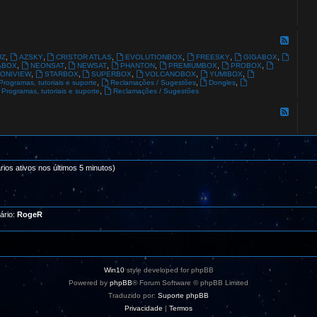
-
G
L
O
F
B
e
s
A
e
,
,
,
,
,
,
UZ
AZSKY
CRISTOR ATLAS
EVOLUTIONBOX
FREESKY
GIGABOX
L
d
,
,
,
,
,
,
ABOX
NEONSAT
NEWSAT
PHANTON
PREMIUMBOX
PROBOX
S
-
,
,
,
,
,
ONIVIEW
STARBOX
SUPERBOX
VOLCANOBOX
YUMIBOX
A
O
,
,
,
Programas, tutoriais e suporte
Reclamações / Sugestões
Dongles
T
u
,
Programas, tutoriais e suporte
Reclamações / Sugestões
t
r
F
o
e
s
e
R
d
e
-
c
I
e
n
p
rios ativos nos últimos 5 minutos)
s
t
t
o
a
r
l
e
a
s
d
ário:
RogeR
o
r
e
s
a
q
Win10
style developed for phpBB
u
i
Powered by
phpBB
® Forum Software © phpBB Limited
.
Traduzido por:
Suporte phpBB
.
.
Privacidade
|
Termos
!