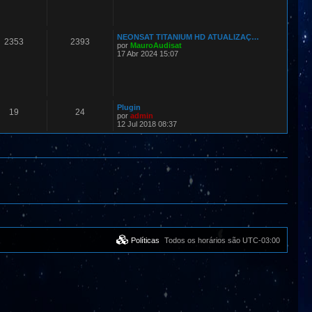
NEONSAT TITANIUM HD ATUALIZAÇ…
2353
2393
por
MauroAudisat
17 Abr 2024 15:07
Plugin
19
24
por
admin
12 Jul 2018 08:37
Políticas
Todos os horários são
UTC-03:00