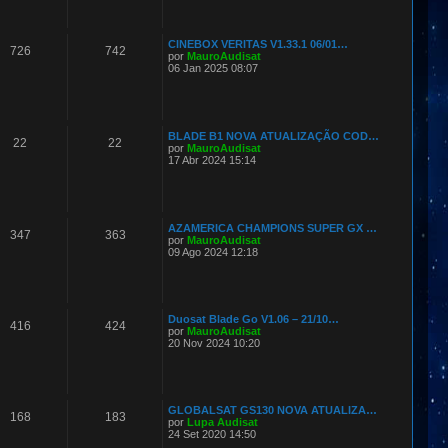
CINEBOX VERITAS V1.33.1 06/01…
726
742
por
MauroAudisat
06 Jan 2025 08:07
BLADE B1 NOVA ATUALIZAÇÃO COD…
22
22
por
MauroAudisat
17 Abr 2024 15:14
AZAMERICA CHAMPIONS SUPER GX …
347
363
por
MauroAudisat
09 Ago 2024 12:18
Duosat Blade Go V1.06 – 21/10…
416
424
por
MauroAudisat
20 Nov 2024 10:20
GLOBALSAT GS130 NOVA ATUALIZA…
168
183
por
Lupa Audisat
24 Set 2020 14:50