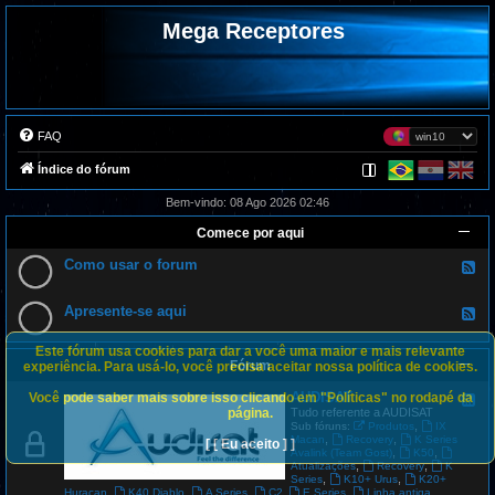
Mega Receptores
FAQ
Índice do fórum
Bem-vindo: 08 Ago 2026 02:46
Comece por aqui
Como usar o forum
F
e
e
d
Apresente-se aqui
F
-
e
C
e
o
Este fórum usa cookies para dar a você uma maior e mais relevante
d
m
Fórum
-
experiência. Para usá-lo, você precisa aceitar nossa política de cookies.
o
A
u
p
AUDISAT
Você pode saber mais sobre isso clicando em "Políticas" no rodapé da
s
F
r
a
e
página.
Tudo referente a AUDISAT
e
r
e
,
Sub fóruns:
Produtos
IX
s
o
d
,
,
Macan
Recovery
K Series
[ [ Eu aceito ] ]
e
f
-
,
,
Avalink (Team Gost)
K50
n
o
A
,
,
Atualizações
Recovery
K
t
r
U
,
,
Series
K10+ Urus
K20+
e
u
D
,
,
,
,
,
Huracan
K40 Diablo
A Series
C2
E Series
Linha antiga