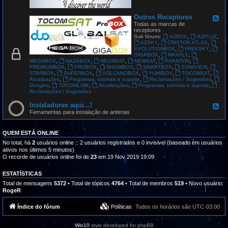
G
L
O
Outros Receptores
F
B
e
Todas as marcas de
A
e
receptores
L
d
,
,
Sub fóruns:
AZBOX
AZPLUZ
S
-
,
,
AZSKY
CRISTOR ATLAS
A
O
,
,
EVOLUTIONBOX
FREESKY
T
u
,
,
GIGABOX
MAXFLY
t
,
,
,
,
,
MEGABOX
NAZABOX
NEONSAT
NEWSAT
PHANTON
r
,
,
,
,
,
PREMIUMBOX
PROBOX
SHOWBOX
SMARTBOX
SONIVIEW
o
,
,
,
,
,
STARBOX
SUPERBOX
VOLCANOBOX
YUMIBOX
TOCOMSAT
s
,
,
,
Atualizações
Programas, tutoriais e suporte
Reclamações / Sugestões
R
,
,
,
,
Dongles
TOCOMLINK
Atualizações
Programas, tutoriais e suporte
e
Reclamações / Sugestões
c
e
Instaladores aqui...!
F
p
e
Ferramentas para instalação de antenas
t
e
o
d
r
-
QUEM ESTÁ ONLINE
e
I
s
n
No total, há
2
usuários online :: 2 usuários registrados e 0 invisivel (baseado em usuários
s
ativos nos últimos 5 minutos)
t
O recorde de usuários online foi de
23
em 19 Nov 2019 19:09
a
l
a
ESTATÍSTICAS
d
Total de mensagens
5372
• Total de tópicos
4764
• Total de membros
519
• Novo usuário:
o
RogeR
r
e
s
Índice do fórum
Políticas
Todos os horários são
UTC-03:00
a
q
u
Win10
style developed for phpBB
i