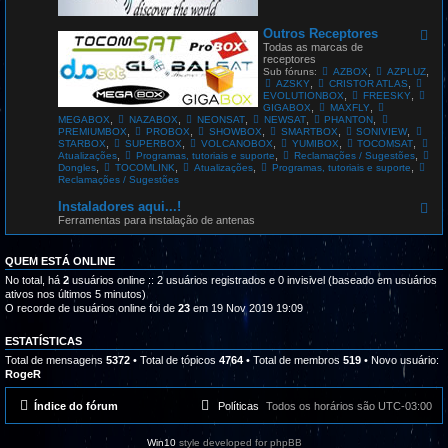
G
L
O
Outros Receptores
F
B
e
Todas as marcas de
A
e
receptores
L
d
,
,
Sub fóruns:
AZBOX
AZPLUZ
S
-
,
,
AZSKY
CRISTOR ATLAS
A
O
,
,
EVOLUTIONBOX
FREESKY
T
u
,
,
GIGABOX
MAXFLY
t
,
,
,
,
,
MEGABOX
NAZABOX
NEONSAT
NEWSAT
PHANTON
r
,
,
,
,
,
PREMIUMBOX
PROBOX
SHOWBOX
SMARTBOX
SONIVIEW
o
,
,
,
,
,
STARBOX
SUPERBOX
VOLCANOBOX
YUMIBOX
TOCOMSAT
s
,
,
,
Atualizações
Programas, tutoriais e suporte
Reclamações / Sugestões
R
,
,
,
,
Dongles
TOCOMLINK
Atualizações
Programas, tutoriais e suporte
e
Reclamações / Sugestões
c
e
Instaladores aqui...!
F
p
e
Ferramentas para instalação de antenas
t
e
o
d
r
-
QUEM ESTÁ ONLINE
e
I
s
n
No total, há
2
usuários online :: 2 usuários registrados e 0 invisivel (baseado em usuários
s
ativos nos últimos 5 minutos)
t
O recorde de usuários online foi de
23
em 19 Nov 2019 19:09
a
l
a
ESTATÍSTICAS
d
Total de mensagens
5372
• Total de tópicos
4764
• Total de membros
519
• Novo usuário:
o
RogeR
r
e
s
Índice do fórum
Políticas
Todos os horários são
UTC-03:00
a
q
u
Win10
style developed for phpBB
i