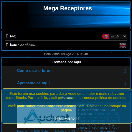
Mega Receptores
FAQ
Índice do fórum
Bem-vindo: 09 Ago 2026 03:48
Comece por aqui
Como usar o forum
F
e
e
d
Apresente-se aqui
F
-
e
C
e
o
Este fórum usa cookies para dar a você uma maior e mais relevante
d
m
Fórum
-
experiência. Para usá-lo, você precisa aceitar nossa política de cookies.
o
A
u
p
AUDISAT
Você pode saber mais sobre isso clicando em "Políticas" no rodapé da
s
F
r
a
e
página.
Tudo referente a AUDISAT
e
r
e
,
Sub fóruns:
Produtos
IX
s
o
d
,
,
Macan
Recovery
K Series
[ [ Eu aceito ] ]
e
f
-
,
,
Avalink (Team Gost)
K50
n
o
A
,
,
Atualizações
Recovery
K
t
r
U
,
,
Series
K10+ Urus
K20+
e
u
D
,
,
,
,
,
Huracan
K40 Diablo
A Series
C2
E Series
Linha antiga