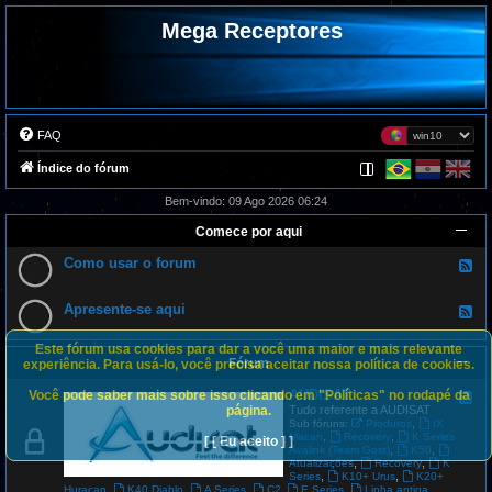
Mega Receptores
FAQ
Índice do fórum
Bem-vindo: 09 Ago 2026 06:24
Comece por aqui
Como usar o forum
F
e
e
d
Apresente-se aqui
F
-
e
C
e
o
Este fórum usa cookies para dar a você uma maior e mais relevante
d
m
Fórum
-
experiência. Para usá-lo, você precisa aceitar nossa política de cookies.
o
A
u
p
AUDISAT
Você pode saber mais sobre isso clicando em "Políticas" no rodapé da
s
F
r
a
e
página.
Tudo referente a AUDISAT
e
r
e
,
Sub fóruns:
Produtos
IX
s
o
d
,
,
Macan
Recovery
K Series
[ [ Eu aceito ] ]
e
f
-
,
,
Avalink (Team Gost)
K50
n
o
A
,
,
Atualizações
Recovery
K
t
r
U
,
,
Series
K10+ Urus
K20+
e
u
D
,
,
,
,
,
Huracan
K40 Diablo
A Series
C2
E Series
Linha antiga