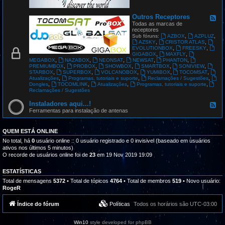
G
L
O
Outros Receptores
F
B
e
Todas as marcas de
A
e
receptores
L
d
,
,
Sub fóruns:
AZBOX
AZPLUZ
S
-
,
,
AZSKY
CRISTOR ATLAS
A
O
,
,
EVOLUTIONBOX
FREESKY
T
u
,
,
GIGABOX
MAXFLY
t
,
,
,
,
,
MEGABOX
NAZABOX
NEONSAT
NEWSAT
PHANTON
r
,
,
,
,
,
PREMIUMBOX
PROBOX
SHOWBOX
SMARTBOX
SONIVIEW
o
,
,
,
,
,
STARBOX
SUPERBOX
VOLCANOBOX
YUMIBOX
TOCOMSAT
s
,
,
,
Atualizações
Programas, tutoriais e suporte
Reclamações / Sugestões
R
,
,
,
,
Dongles
TOCOMLINK
Atualizações
Programas, tutoriais e suporte
e
Reclamações / Sugestões
c
e
Instaladores aqui...!
F
p
e
Ferramentas para instalação de antenas
t
e
o
d
r
-
QUEM ESTÁ ONLINE
e
I
s
n
No total, há
0
usuário online :: 0 usuário registrado e 0 invisivel (baseado em usuários
s
ativos nos últimos 5 minutos)
t
O recorde de usuários online foi de
23
em 19 Nov 2019 19:09
a
l
a
ESTATÍSTICAS
d
Total de mensagens
5372
• Total de tópicos
4764
• Total de membros
519
• Novo usuário:
o
RogeR
r
e
s
Índice do fórum
Políticas
Todos os horários são
UTC-03:00
a
q
u
Win10
style developed for phpBB
i