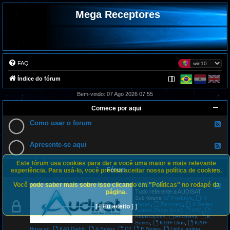
Mega Receptores
FAQ
Índice do fórum
Bem-vindo: 07 Ago 2026 07:55
Comece por aqui
Como usar o forum
F
e
e
d
Apresente-se aqui
F
-
e
C
e
o
Este fórum usa cookies para dar a você uma maior e mais relevante
d
m
Fórum
-
experiência. Para usá-lo, você precisa aceitar nossa política de cookies.
o
A
u
p
AUDISAT
Você pode saber mais sobre isso clicando em "Políticas" no rodapé da
s
F
r
a
e
página.
Tudo referente a AUDISAT
e
r
e
,
Sub fóruns:
Produtos
IX
s
o
d
,
,
Macan
Recovery
K Series
[ [ Eu aceito ] ]
e
f
-
,
,
Avalink (Team Gost)
K50
n
o
A
,
,
Atualizações
Recovery
K
t
r
U
,
,
Series
K10+ Urus
K20+
e
u
D
,
,
,
,
,
Huracan
K40 Diablo
A Series
C2
E Series
Linha antiga