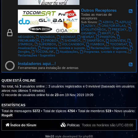
G
L
O
Outros Receptores
F
B
e
Todas as marcas de
A
e
receptores
L
d
,
,
Sub fóruns:
AZBOX
AZPLUZ
S
-
,
,
AZSKY
CRISTOR ATLAS
A
O
,
,
EVOLUTIONBOX
FREESKY
T
u
,
,
GIGABOX
MAXFLY
t
,
,
,
,
,
MEGABOX
NAZABOX
NEONSAT
NEWSAT
PHANTON
r
,
,
,
,
,
PREMIUMBOX
PROBOX
SHOWBOX
SMARTBOX
SONIVIEW
o
,
,
,
,
,
STARBOX
SUPERBOX
VOLCANOBOX
YUMIBOX
TOCOMSAT
s
,
,
,
Atualizações
Programas, tutoriais e suporte
Reclamações / Sugestões
R
,
,
,
,
Dongles
TOCOMLINK
Atualizações
Programas, tutoriais e suporte
e
Reclamações / Sugestões
c
e
Instaladores aqui...!
F
p
e
Ferramentas para instalação de antenas
t
e
o
d
r
-
QUEM ESTÁ ONLINE
e
I
s
n
No total, há
3
usuários online :: 3 usuários registrados e 0 invisivel (baseado em usuários
s
ativos nos últimos 5 minutos)
t
O recorde de usuários online foi de
23
em 19 Nov 2019 19:09
a
l
a
ESTATÍSTICAS
d
Total de mensagens
5372
• Total de tópicos
4764
• Total de membros
519
• Novo usuário:
o
RogeR
r
e
s
Índice do fórum
Políticas
Todos os horários são
UTC-03:00
a
q
u
Win10
style developed for phpBB
i