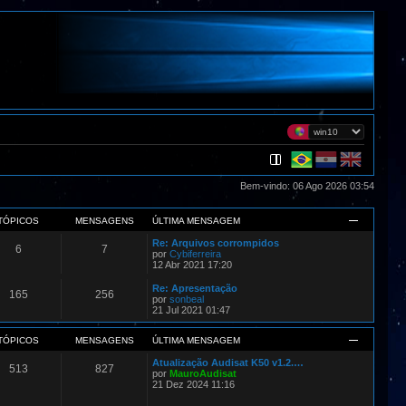
Bem-vindo: 06 Ago 2026 03:54
TÓPICOS
MENSAGENS
ÚLTIMA MENSAGEM
Re: Arquivos corrompidos
6
7
por
Cybiferreira
12 Abr 2021 17:20
Re: Apresentação
165
256
por
sonbeal
21 Jul 2021 01:47
TÓPICOS
MENSAGENS
ÚLTIMA MENSAGEM
Atualização Audisat K50 v1.2.…
513
827
por
MauroAudisat
21 Dez 2024 11:16