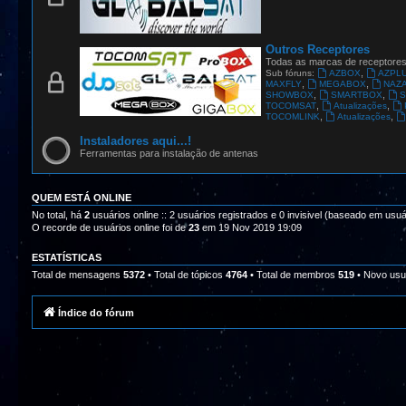
Outros Receptores
Todas as marcas de receptore
,
Sub fóruns:
AZBOX
AZPL
,
,
MAXFLY
MEGABOX
NAZ
,
,
SHOWBOX
SMARTBOX
S
,
,
TOCOMSAT
Atualizações
,
,
TOCOMLINK
Atualizações
Instaladores aqui...!
Ferramentas para instalação de antenas
QUEM ESTÁ ONLINE
No total, há
2
usuários online :: 2 usuários registrados e 0 invisivel (baseado em usuá
O recorde de usuários online foi de
23
em 19 Nov 2019 19:09
ESTATÍSTICAS
Total de mensagens
5372
• Total de tópicos
4764
• Total de membros
519
• Novo usu
Índice do fórum