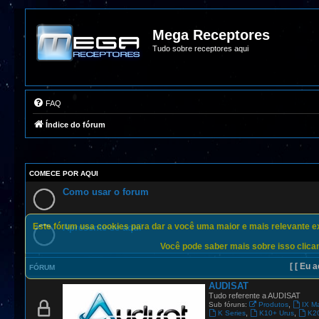
Mega Receptores
Tudo sobre receptores aqui
FAQ
Índice do fórum
COMECE POR AQUI
Como usar o forum
Este fórum usa cookies para dar a você uma maior e mais relevante exp
Apresente-se aqui
Você pode saber mais sobre isso clican
[ [ Eu a
FÓRUM
AUDISAT
Tudo referente a AUDISAT
,
Sub fóruns:
Produtos
IX M
,
,
K Series
K10+ Urus
K2