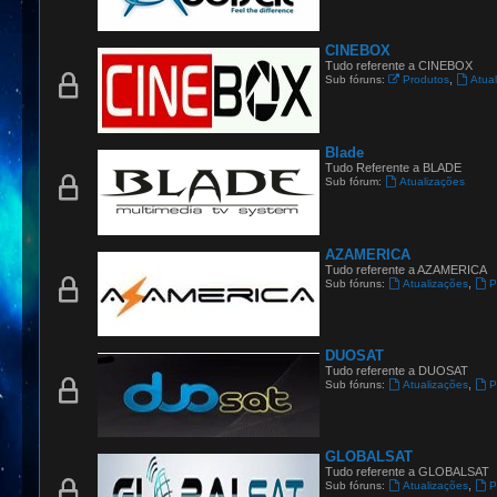
CINEBOX
Tudo referente a CINEBOX
,
Sub fóruns:
Produtos
Atua
Blade
Tudo Referente a BLADE
Sub fórum:
Atualizações
AZAMERICA
Tudo referente a AZAMERICA
,
Sub fóruns:
Atualizações
P
DUOSAT
Tudo referente a DUOSAT
,
Sub fóruns:
Atualizações
P
GLOBALSAT
Tudo referente a GLOBALSAT
,
Sub fóruns:
Atualizações
P