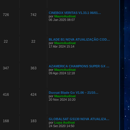
CINEBOX VERITAS V1.33.1 06/01…
726
742
por
MauroAudisat
06 Jan 2025 08:07
BLADE B1 NOVA ATUALIZAÇÃO COD…
22
22
por
MauroAudisat
17 Abr 2024 15:14
AZAMERICA CHAMPIONS SUPER GX …
347
363
por
MauroAudisat
09 Ago 2024 12:18
Duosat Blade Go V1.06 – 21/10…
416
424
por
MauroAudisat
20 Nov 2024 10:20
GLOBALSAT GS130 NOVA ATUALIZA…
168
183
por
Lupa Audisat
24 Set 2020 14:50