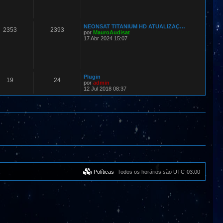
NEONSAT TITANIUM HD ATUALIZAÇ…
2353
2393
por
MauroAudisat
17 Abr 2024 15:07
Plugin
19
24
por
admin
12 Jul 2018 08:37
Políticas
Todos os horários são
UTC-03:00