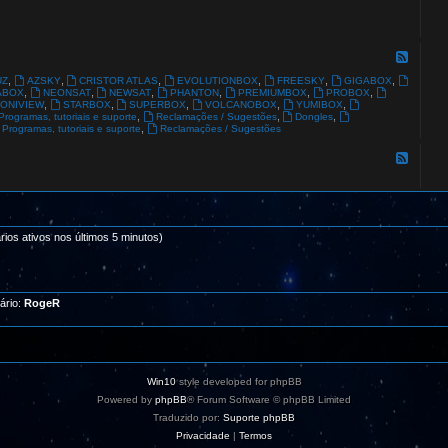
-
G
L
O
F
B
e
s
A
e
,
,
,
,
,
,
UZ
AZSKY
CRISTOR ATLAS
EVOLUTIONBOX
FREESKY
GIGABOX
L
d
,
,
,
,
,
,
ABOX
NEONSAT
NEWSAT
PHANTON
PREMIUMBOX
PROBOX
S
-
,
,
,
,
,
ONIVIEW
STARBOX
SUPERBOX
VOLCANOBOX
YUMIBOX
A
O
,
,
,
Programas, tutoriais e suporte
Reclamações / Sugestões
Dongles
T
u
,
Programas, tutoriais e suporte
Reclamações / Sugestões
t
r
F
o
e
s
e
R
d
e
-
c
I
e
n
p
rios ativos nos últimos 5 minutos)
s
t
t
o
a
r
l
e
a
s
d
ário:
RogeR
o
r
e
s
a
q
Win10
style developed for phpBB
u
i
Powered by
phpBB
® Forum Software © phpBB Limited
.
Traduzido por:
Suporte phpBB
.
.
Privacidade
|
Termos
!