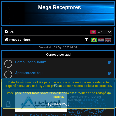
Mega Receptores
FAQ
Índice do fórum
Bem-vindo: 09 Ago 2026 09:39
Comece por aqui
Como usar o forum
F
e
e
d
Apresente-se aqui
F
-
e
C
e
o
Este fórum usa cookies para dar a você uma maior e mais relevante
d
m
Fórum
-
experiência. Para usá-lo, você precisa aceitar nossa política de cookies.
o
A
u
p
AUDISAT
Você pode saber mais sobre isso clicando em "Políticas" no rodapé da
s
F
r
a
e
página.
Tudo referente a AUDISAT
e
r
e
,
Sub fóruns:
Produtos
IX
s
o
d
,
,
Macan
Recovery
K Series
[ [ Eu aceito ] ]
e
f
-
,
,
Avalink (Team Gost)
K50
n
o
A
,
,
Atualizações
Recovery
K
t
r
U
,
,
Series
K10+ Urus
K20+
e
u
D
,
,
,
,
,
Huracan
K40 Diablo
A Series
C2
E Series
Linha antiga