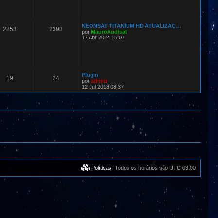
NEONSAT TITANIUM HD ATUALIZAÇ…
2353
2393
por
MauroAudisat
17 Abr 2024 15:07
Plugin
19
24
por
admin
12 Jul 2018 08:37
Políticas
Todos os horários são
UTC-03:00