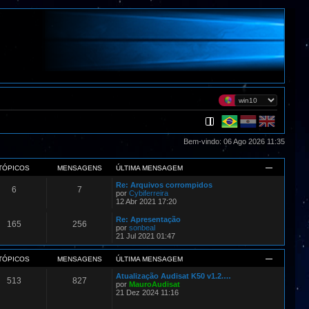
Bem-vindo: 06 Ago 2026 11:35
TÓPICOS
MENSAGENS
ÚLTIMA MENSAGEM
Re: Arquivos corrompidos
6
7
por
Cybiferreira
12 Abr 2021 17:20
Re: Apresentação
165
256
por
sonbeal
21 Jul 2021 01:47
TÓPICOS
MENSAGENS
ÚLTIMA MENSAGEM
Atualização Audisat K50 v1.2.…
513
827
por
MauroAudisat
21 Dez 2024 11:16