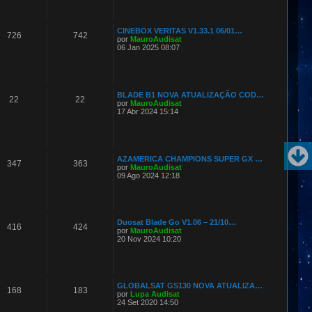
CINEBOX VERITAS V1.33.1 06/01…
726
742
por
MauroAudisat
06 Jan 2025 08:07
BLADE B1 NOVA ATUALIZAÇÃO COD…
22
22
por
MauroAudisat
17 Abr 2024 15:14
AZAMERICA CHAMPIONS SUPER GX …
347
363
por
MauroAudisat
09 Ago 2024 12:18
Duosat Blade Go V1.06 – 21/10…
416
424
por
MauroAudisat
20 Nov 2024 10:20
GLOBALSAT GS130 NOVA ATUALIZA…
168
183
por
Lupa Audisat
24 Set 2020 14:50