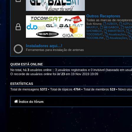
Outros Receptores
Todas as marcas de receptore
,
Sub fóruns:
AZBOX
AZPL
,
,
MAXFLY
MEGABOX
NAZ
,
,
SHOWBOX
SMARTBOX
S
,
,
TOCOMSAT
Atualizações
,
,
TOCOMLINK
Atualizações
Instaladores aqui...!
Ferramentas para instalação de antenas
QUEM ESTÁ ONLINE
No total, há
3
usuários online :: 3 usuários registrados e 0 invisivel (baseado em usuá
O recorde de usuários online foi de
23
em 19 Nov 2019 19:09
ESTATÍSTICAS
Total de mensagens
5372
• Total de tópicos
4764
• Total de membros
519
• Novo usu
Índice do fórum