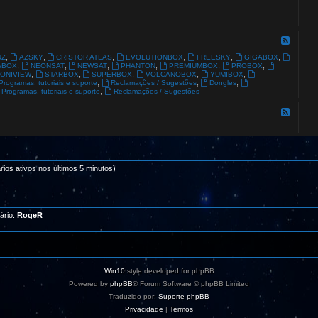
-
G
L
O
F
B
e
s
A
e
,
,
,
,
,
,
UZ
AZSKY
CRISTOR ATLAS
EVOLUTIONBOX
FREESKY
GIGABOX
L
d
,
,
,
,
,
,
ABOX
NEONSAT
NEWSAT
PHANTON
PREMIUMBOX
PROBOX
S
-
,
,
,
,
,
ONIVIEW
STARBOX
SUPERBOX
VOLCANOBOX
YUMIBOX
A
O
,
,
,
Programas, tutoriais e suporte
Reclamações / Sugestões
Dongles
T
u
,
Programas, tutoriais e suporte
Reclamações / Sugestões
t
r
F
o
e
s
e
R
d
e
-
c
I
e
n
p
rios ativos nos últimos 5 minutos)
s
t
t
o
a
r
l
e
a
s
d
ário:
RogeR
o
r
e
s
a
q
Win10
style developed for phpBB
u
i
Powered by
phpBB
® Forum Software © phpBB Limited
.
Traduzido por:
Suporte phpBB
.
.
Privacidade
|
Termos
!