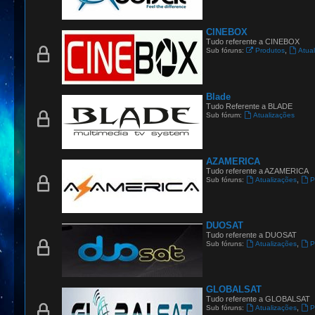
CINEBOX
Tudo referente a CINEBOX
,
Sub fóruns:
Produtos
Atua
Blade
Tudo Referente a BLADE
Sub fórum:
Atualizações
AZAMERICA
Tudo referente a AZAMERICA
,
Sub fóruns:
Atualizações
P
DUOSAT
Tudo referente a DUOSAT
,
Sub fóruns:
Atualizações
P
GLOBALSAT
Tudo referente a GLOBALSAT
,
Sub fóruns:
Atualizações
P