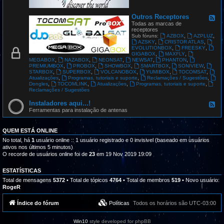
G
L
O
Outros Receptores
F
B
e
Todas as marcas de
A
e
receptores
L
d
,
,
Sub fóruns:
AZBOX
AZPLUZ
S
-
,
,
AZSKY
CRISTOR ATLAS
A
O
,
,
EVOLUTIONBOX
FREESKY
T
u
,
,
GIGABOX
MAXFLY
t
,
,
,
,
,
MEGABOX
NAZABOX
NEONSAT
NEWSAT
PHANTON
r
,
,
,
,
,
PREMIUMBOX
PROBOX
SHOWBOX
SMARTBOX
SONIVIEW
o
,
,
,
,
,
STARBOX
SUPERBOX
VOLCANOBOX
YUMIBOX
TOCOMSAT
s
,
,
,
Atualizações
Programas, tutoriais e suporte
Reclamações / Sugestões
R
,
,
,
,
Dongles
TOCOMLINK
Atualizações
Programas, tutoriais e suporte
e
Reclamações / Sugestões
c
e
Instaladores aqui...!
F
p
e
Ferramentas para instalação de antenas
t
e
o
d
r
-
QUEM ESTÁ ONLINE
e
I
s
n
No total, há
1
usuário online :: 1 usuário registrado e 0 invisivel (baseado em usuários
s
ativos nos últimos 5 minutos)
t
O recorde de usuários online foi de
23
em 19 Nov 2019 19:09
a
l
a
ESTATÍSTICAS
d
Total de mensagens
5372
• Total de tópicos
4764
• Total de membros
519
• Novo usuário:
o
RogeR
r
e
s
Índice do fórum
Políticas
Todos os horários são
UTC-03:00
a
q
u
Win10
style developed for phpBB
i