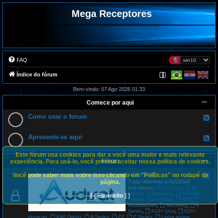
Mega Receptores
FAQ
Índice do fórum
Bem-vindo: 07 Ago 2026 01:33
Comece por aqui
Como usar o forum
F
e
e
d
Apresente-se aqui
F
-
e
C
e
o
Este fórum usa cookies para dar a você uma maior e mais relevante
d
m
Fórum
-
experiência. Para usá-lo, você precisa aceitar nossa política de cookies.
o
A
u
p
AUDISAT
Você pode saber mais sobre isso clicando em "Políticas" no rodapé da
s
F
r
a
e
página.
Tudo referente a AUDISAT
e
r
e
,
Sub fóruns:
Produtos
IX
s
o
d
,
,
Macan
Recovery
K Series
[ [ Eu aceito ] ]
e
f
-
,
,
Avalink (Team Gost)
K50
n
o
A
,
,
Atualizações
Recovery
K
t
r
U
,
,
Series
K10+ Urus
K20+
e
u
D
,
,
,
,
,
Huracan
K40 Diablo
A Series
C2
E Series
Linha antiga