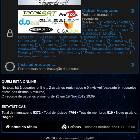
G
L
O
Outros Receptores
F
B
e
Todas as marcas de
A
e
receptores
L
d
,
,
Sub fóruns:
AZBOX
AZPLUZ
S
-
,
,
AZSKY
CRISTOR ATLAS
A
O
,
,
EVOLUTIONBOX
FREESKY
T
u
,
,
GIGABOX
MAXFLY
t
,
,
,
,
,
MEGABOX
NAZABOX
NEONSAT
NEWSAT
PHANTON
r
,
,
,
,
,
PREMIUMBOX
PROBOX
SHOWBOX
SMARTBOX
SONIVIEW
o
,
,
,
,
,
STARBOX
SUPERBOX
VOLCANOBOX
YUMIBOX
TOCOMSAT
s
,
,
,
Atualizações
Programas, tutoriais e suporte
Reclamações / Sugestões
R
,
,
,
,
Dongles
TOCOMLINK
Atualizações
Programas, tutoriais e suporte
e
Reclamações / Sugestões
c
e
Instaladores aqui...!
F
p
e
Ferramentas para instalação de antenas
t
e
o
d
r
-
QUEM ESTÁ ONLINE
e
I
s
n
No total, há
2
usuários online :: 2 usuários registrados e 0 invisivel (baseado em usuários
s
ativos nos últimos 5 minutos)
t
O recorde de usuários online foi de
23
em 19 Nov 2019 19:09
a
l
a
ESTATÍSTICAS
d
Total de mensagens
5372
• Total de tópicos
4764
• Total de membros
519
• Novo usuário:
o
RogeR
r
e
s
Índice do fórum
Políticas
Todos os horários são
UTC-03:00
a
q
u
Win10
style developed for phpBB
i