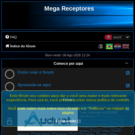
Mega Receptores
FAQ
Índice do fórum
Bem-vindo: 06 Ago 2026 12:24
Comece por aqui
Como usar o forum
F
e
e
d
Apresente-se aqui
F
-
e
C
e
o
Este fórum usa cookies para dar a você uma maior e mais relevante
d
m
Fórum
-
experiência. Para usá-lo, você precisa aceitar nossa política de cookies.
o
A
u
p
AUDISAT
Você pode saber mais sobre isso clicando em "Políticas" no rodapé da
s
F
r
a
e
página.
Tudo referente a AUDISAT
e
r
e
,
Sub fóruns:
Produtos
IX
s
o
d
,
,
Macan
Recovery
K Series
[ [ Eu aceito ] ]
e
f
-
,
,
Avalink (Team Gost)
K50
n
o
A
,
,
Atualizações
Recovery
K
t
r
U
,
,
Series
K10+ Urus
K20+
e
u
D
,
,
,
,
,
Huracan
K40 Diablo
A Series
C2
E Series
Linha antiga