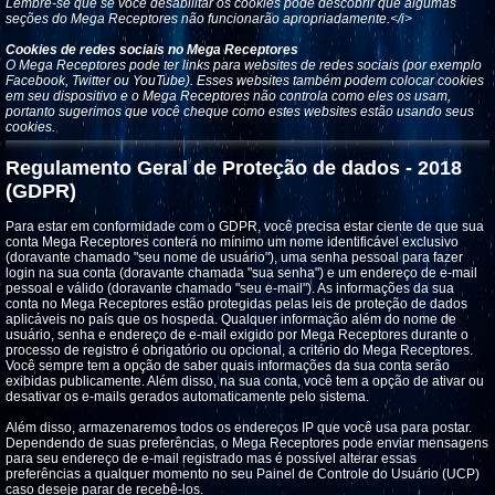
Lembre-se que se você desabilitar os cookies pode descobrir que algumas
seções do Mega Receptores não funcionarão apropriadamente.</i>
Cookies de redes sociais no Mega Receptores
O Mega Receptores pode ter links para websites de redes sociais (por exemplo
Facebook, Twitter ou YouTube). Esses websites também podem colocar cookies
em seu dispositivo e o Mega Receptores não controla como eles os usam,
portanto sugerimos que você cheque como estes websites estão usando seus
cookies.
Regulamento Geral de Proteção de dados - 2018
(GDPR)
Para estar em conformidade com o GDPR, você precisa estar ciente de que sua
conta Mega Receptores conterá no mínimo um nome identificável exclusivo
(doravante chamado "seu nome de usuário"), uma senha pessoal para fazer
login na sua conta (doravante chamada "sua senha") e um endereço de e-mail
pessoal e válido (doravante chamado "seu e-mail"). As informações da sua
conta no Mega Receptores estão protegidas pelas leis de proteção de dados
aplicáveis ​​no país que os hospeda. Qualquer informação além do nome de
usuário, senha e endereço de e-mail exigido por Mega Receptores durante o
processo de registro é obrigatório ou opcional, a critério do Mega Receptores.
Você sempre tem a opção de saber quais informações da sua conta serão
exibidas publicamente. Além disso, na sua conta, você tem a opção de ativar ou
desativar os e-mails gerados automaticamente pelo sistema.
Além disso, armazenaremos todos os endereços IP que você usa para postar.
Dependendo de suas preferências, o Mega Receptores pode enviar mensagens
para seu endereço de e-mail registrado mas é possível alterar essas
preferências a qualquer momento no seu Painel de Controle do Usuário (UCP)
caso deseje parar de recebê-los.