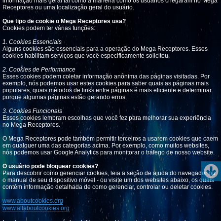
informação mais geral tal como a maneira como os usuários chegaram no Mega
Receptores ou uma localização geral do usuário.
Que tipo de cookie o Mega Receptores usa?
Cookies podem ter várias funções:
1. Cookies Essenciais
Alguns cookies são essenciais para a operação do Mega Receptores. Esses
cookies habilitam serviços que você especificamente solicitou.
2. Cookies de Performance
Esses cookies podem coletar informação anônima das páginas visitadas. Por
exemplo, nós podemos usar estes cookies para saber quais as páginas mais
populares, quais métodos de links entre páginas é mais eficiente e determinar
porque algumas páginas estão gerando erros.
3. Cookies Funcionais
Esses cookies lembram escolhas que você fez para melhorar sua experiência
no Mega Receptores.
O Mega Receptores pode também permitir terceiros a usarem cookies que caem
em qualquer uma das categorias acima. Por exemplo, como muitos websites,
nós podemos usar Google Analytics para monitorar o tráfego de nosso website.
O usuário pode bloquear cookies?
Para descobrir como gerenciar cookies, leia a seção de ajuda do navegador ou
o manual de seu dispositivo móvel - ou visite um dos websites abaixo, os quais
contém informação detalhada de como gerenciar, controlar ou deletar cookies.
www.aboutcookies.org
www.allaboutcookies.org