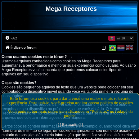
Mega Receptores
FAQ
Índice do fórum
Como usamos cookies neste fórum?
Usamos arquivos conhecidos como cookies no Mega Receptores para
aumentar sua performance e melhorar sua experiência como usuário. Ao usar o
Mega Receptores você concorda que poderemos colocar estes tipos de
arquivos em seu dispositivo.
O que são cookies?
Cookies são pequenos aquivos de texto que um website pode colocar em seu
computador ou dispositivo móvel quando você visita pela primeira vez uma de
suas páginas.
Este fórum usa cookies para dar a você uma maior e mais relevante
experiência. Para usá-lo, você precisa aceitar nossa política de cookies.
Um cookie tem vários propósitos. Por exemplo, ajudar um website ou outro a
reconhecer seu dispositivo na próxima vez que você visitá-lo. O Mega
Você pode saber mais sobre isso clicando em "Políticas" no rodapé da
Receptores usa o termo "cookies" em sua política para se referir a todos os
página.
arquivos que coletam informações desta maneira.
[ [ Eu aceito ] ]
Certos cookies contém informação pessoal. Por exemplo, quando você clica em
"Lembrar de mim" ao se logar, um cookie irá armazenar seu nome de usuário. A
maioria dos cookies não coleta informação que identifica você mas irá coletar