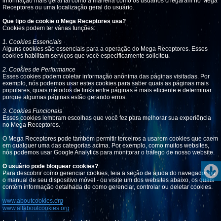
informação mais geral tal como a maneira como os usuários chegaram no Mega
Receptores ou uma localização geral do usuário.
Que tipo de cookie o Mega Receptores usa?
Cookies podem ter várias funções:
1. Cookies Essenciais
Alguns cookies são essenciais para a operação do Mega Receptores. Esses
cookies habilitam serviços que você especificamente solicitou.
2. Cookies de Performance
Esses cookies podem coletar informação anônima das páginas visitadas. Por
exemplo, nós podemos usar estes cookies para saber quais as páginas mais
populares, quais métodos de links entre páginas é mais eficiente e determinar
porque algumas páginas estão gerando erros.
3. Cookies Funcionais
Esses cookies lembram escolhas que você fez para melhorar sua experiência
no Mega Receptores.
O Mega Receptores pode também permitir terceiros a usarem cookies que caem
em qualquer uma das categorias acima. Por exemplo, como muitos websites,
nós podemos usar Google Analytics para monitorar o tráfego de nosso website.
O usuário pode bloquear cookies?
Para descobrir como gerenciar cookies, leia a seção de ajuda do navegador ou
o manual de seu dispositivo móvel - ou visite um dos websites abaixo, os quais
contém informação detalhada de como gerenciar, controlar ou deletar cookies.
www.aboutcookies.org
www.allaboutcookies.org