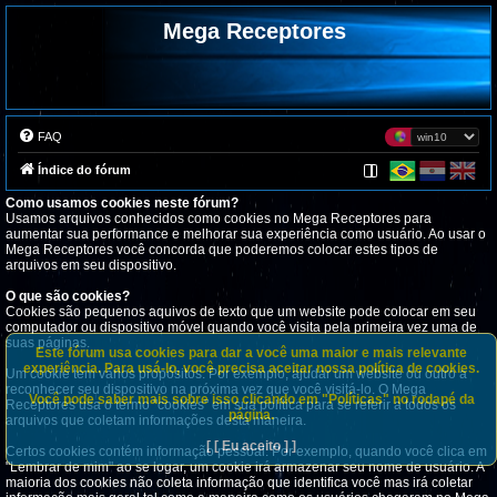
Mega Receptores
FAQ
Índice do fórum
Como usamos cookies neste fórum?
Usamos arquivos conhecidos como cookies no Mega Receptores para
aumentar sua performance e melhorar sua experiência como usuário. Ao usar o
Mega Receptores você concorda que poderemos colocar estes tipos de
arquivos em seu dispositivo.
O que são cookies?
Cookies são pequenos aquivos de texto que um website pode colocar em seu
computador ou dispositivo móvel quando você visita pela primeira vez uma de
suas páginas.
Este fórum usa cookies para dar a você uma maior e mais relevante
experiência. Para usá-lo, você precisa aceitar nossa política de cookies.
Um cookie tem vários propósitos. Por exemplo, ajudar um website ou outro a
reconhecer seu dispositivo na próxima vez que você visitá-lo. O Mega
Você pode saber mais sobre isso clicando em "Políticas" no rodapé da
Receptores usa o termo "cookies" em sua política para se referir a todos os
página.
arquivos que coletam informações desta maneira.
[ [ Eu aceito ] ]
Certos cookies contém informação pessoal. Por exemplo, quando você clica em
"Lembrar de mim" ao se logar, um cookie irá armazenar seu nome de usuário. A
maioria dos cookies não coleta informação que identifica você mas irá coletar