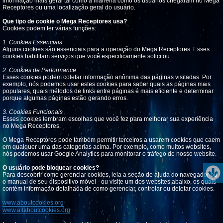
informação mais geral tal como a maneira como os usuários chegaram no Mega
Receptores ou uma localização geral do usuário.
Que tipo de cookie o Mega Receptores usa?
Cookies podem ter várias funções:
1. Cookies Essenciais
Alguns cookies são essenciais para a operação do Mega Receptores. Esses
cookies habilitam serviços que você especificamente solicitou.
2. Cookies de Performance
Esses cookies podem coletar informação anônima das páginas visitadas. Por
exemplo, nós podemos usar estes cookies para saber quais as páginas mais
populares, quais métodos de links entre páginas é mais eficiente e determinar
porque algumas páginas estão gerando erros.
3. Cookies Funcionais
Esses cookies lembram escolhas que você fez para melhorar sua experiência
no Mega Receptores.
O Mega Receptores pode também permitir terceiros a usarem cookies que caem
em qualquer uma das categorias acima. Por exemplo, como muitos websites,
nós podemos usar Google Analytics para monitorar o tráfego de nosso website.
O usuário pode bloquear cookies?
Para descobrir como gerenciar cookies, leia a seção de ajuda do navegador ou
o manual de seu dispositivo móvel - ou visite um dos websites abaixo, os quais
contém informação detalhada de como gerenciar, controlar ou deletar cookies.
www.aboutcookies.org
www.allaboutcookies.org