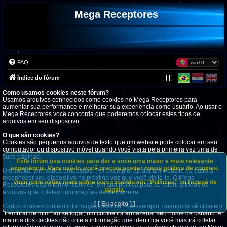
Mega Receptores
FAQ
Índice do fórum
Como usamos cookies neste fórum?
Usamos arquivos conhecidos como cookies no Mega Receptores para
aumentar sua performance e melhorar sua experiência como usuário. Ao usar o
Mega Receptores você concorda que poderemos colocar estes tipos de
arquivos em seu dispositivo.
O que são cookies?
Cookies são pequenos aquivos de texto que um website pode colocar em seu
computador ou dispositivo móvel quando você visita pela primeira vez uma de
suas páginas.
Este fórum usa cookies para dar a você uma maior e mais relevante
experiência. Para usá-lo, você precisa aceitar nossa política de cookies.
Um cookie tem vários propósitos. Por exemplo, ajudar um website ou outro a
reconhecer seu dispositivo na próxima vez que você visitá-lo. O Mega
Você pode saber mais sobre isso clicando em "Políticas" no rodapé da
Receptores usa o termo "cookies" em sua política para se referir a todos os
página.
arquivos que coletam informações desta maneira.
[ [ Eu aceito ] ]
Certos cookies contém informação pessoal. Por exemplo, quando você clica em
"Lembrar de mim" ao se logar, um cookie irá armazenar seu nome de usuário. A
maioria dos cookies não coleta informação que identifica você mas irá coletar