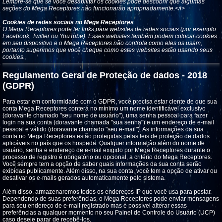
Lembre-se que se você desabilitar os cookies pode descobrir que algumas
seções do Mega Receptores não funcionarão apropriadamente.</i>
Cookies de redes sociais no Mega Receptores
O Mega Receptores pode ter links para websites de redes sociais (por exemplo
Facebook, Twitter ou YouTube). Esses websites também podem colocar cookies
em seu dispositivo e o Mega Receptores não controla como eles os usam,
portanto sugerimos que você cheque como estes websites estão usando seus
cookies.
Regulamento Geral de Proteção de dados - 2018
(GDPR)
Para estar em conformidade com o GDPR, você precisa estar ciente de que sua
conta Mega Receptores conterá no mínimo um nome identificável exclusivo
(doravante chamado "seu nome de usuário"), uma senha pessoal para fazer
login na sua conta (doravante chamada "sua senha") e um endereço de e-mail
pessoal e válido (doravante chamado "seu e-mail"). As informações da sua
conta no Mega Receptores estão protegidas pelas leis de proteção de dados
aplicáveis ​​no país que os hospeda. Qualquer informação além do nome de
usuário, senha e endereço de e-mail exigido por Mega Receptores durante o
processo de registro é obrigatório ou opcional, a critério do Mega Receptores.
Você sempre tem a opção de saber quais informações da sua conta serão
exibidas publicamente. Além disso, na sua conta, você tem a opção de ativar ou
desativar os e-mails gerados automaticamente pelo sistema.
Além disso, armazenaremos todos os endereços IP que você usa para postar.
Dependendo de suas preferências, o Mega Receptores pode enviar mensagens
para seu endereço de e-mail registrado mas é possível alterar essas
preferências a qualquer momento no seu Painel de Controle do Usuário (UCP)
caso deseje parar de recebê-los.