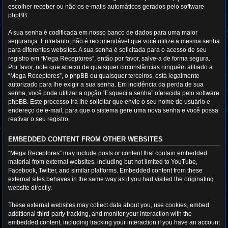
escolher receber ou não os e-mails automáticos gerados pelo software
phpBB.
A sua senha é codificada em nosso banco de dados para uma maior
segurança. Entretanto, não é recomendável que você utilize a mesma senha
para diferentes websites. A sua senha é solicitada para o acesso de seu
registro em “Mega Receptores”, então por favor, salve-a de forma segura.
Por favor, note que abaixo de quaisquer circunstâncias ninguém afiliado a
“Mega Receptores”, o phpBB ou quaisquer terceiros, está legalmente
autorizado para lhe exigir a sua senha. Em incidência da perda de sua
senha, você pode utilizar a opção “Esqueci a senha” oferecida pelo software
phpBB. Este processo irá lhe solicitar que envie o seu nome de usuário e
endereço de e-mail, para que o sistema gere uma nova senha e você possa
reativar o seu registro.
EMBEDDED CONTENT FROM OTHER WEBSITES
“Mega Receptores” may include posts or content that contain embedded
material from external websites, including but not limited to YouTube,
Facebook, Twitter, and similar platforms. Embedded content from these
external sites behaves in the same way as if you had visited the originating
website directly.
These external websites may collect data about you, use cookies, embed
additional third-party tracking, and monitor your interaction with the
embedded content, including tracking your interaction if you have an account