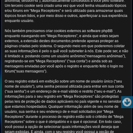
anônima(“session-id”), automaticamente concedidos a você pelo software.
Um terceiro cookie será criado uma vez que você tenha visualizado tópicos
e/ou fóruns em “Mega Receptores” e será utilizado para armazenar quais
tópicos foram lidos, e por meio disso e outros, aperfeiçoar a sua experiência
enquanto usuário.
Nós também precisamos criar cookies externos ao software phpBB
enquanto navegando em “Mega Receptores”, e ainda que estes sejam
externos, a extensão destes documentos pretende apenas proteger as
páginas criadas pelo sistema. O segundo meio em que poderemos coletar
as suas informações é pelo o quê você submeter à nós. Este pode ser, e não
é limitado a: postando como um usuário anônimo(“mensagens anônimas”),
registrando-se em “Mega Receptores” (“sua conta”) e ainda sob as
mensagens enviadas por você após o registro e enquanto feito o login no
fórum(“suas mensagens”).
O seu registro estará em exibição sobre um nome de usuário único (“seu
nome de usuário”), uma senha pessoal utilizada para entrar em sua conta
(“sua senha”) e um endereço de e-mail válido e restrito (“seu e-mail”). As
informações para o seu registro em “Mega Receptores” são protegidas
pelas leis de proteção de dados aplicáveis no país vigente e no servidor em
que estamos hospedados. Qualquer informação além de seu nome de
usuário, sua senha e seu endereço de e-mail solicitados por “Mega
Receptores” durante o processo de registro estão sob o critédio de “Mega
Receptores” sobre o que é obrigatório e o que é opcional. Em todo caso,
você possui a opção de selecionar quais informações você deseja que
sejam exibidas. E ainda, com o seu registro você possui a opção de