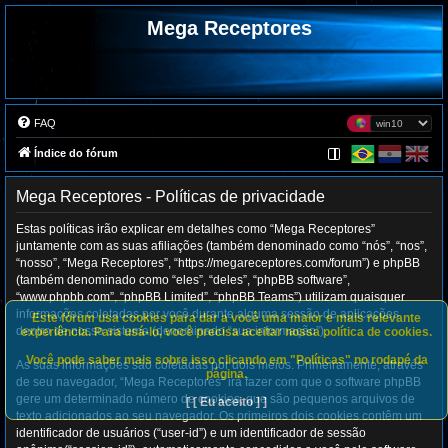
Mega Receptores
FAQ
Índice do fórum
Mega Receptores - Políticas de privacidade
Estas políticas irão explicar em detalhes como “Mega Receptores”
juntamente com as suas afiliações (também denominado como “nós”, “nos”,
“nosso”, “Mega Receptores”, “https://megareceptores.com/forum”) e phpBB
(também denominado como “eles”, “deles”, “phpBB software”,
“www.phpbb.com”, “phpBB Limited”, “phpBB Teams”) utilizam quaisquer
informações coletadas por você durante alguma sessão de aplicações
Este fórum usa cookies para dar a você uma maior e mais relevante
dentro de nosso sistema (denominado “sua informação”).
experiência. Para usá-lo, você precisa aceitar nossa política de cookies.
Você pode saber mais sobre isso clicando em "Políticas" no rodapé da
As suas informações são coletadas por dois meios. Primeiramente, através
página.
de seu navegador, “Mega Receptores” irá fazer com que o software phpBB
gere um determinado número de cookies, que são pequenos arquivos de
[ [ Eu aceito ] ]
texto adicionados ao seu navegador. Os primeiros dois cookies contêm um
identificador de usuários (“user-id”) e um identificador de sessão