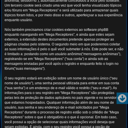
anônima(“session-id”), automaticamente concedidos a você pelo software.
Um terceiro cookie será criado uma vez que você tenha visualizado tópicos
e/ou fóruns em “Mega Receptores” e será utilizado para armazenar quais
tópicos foram lidos, e por meio disso e outros, aperfeiçoar a sua experiência
enquanto usuário.
Nós também precisamos criar cookies externos ao software phpBB
enquanto navegando em “Mega Receptores”, e ainda que estes sejam
externos, a extensão destes documentos pretende apenas proteger as
páginas criadas pelo sistema. O segundo meio em que poderemos coletar
as suas informações é pelo o quê você submeter à nós. Este pode ser, e não
é limitado a: postando como um usuário anônimo(“mensagens anônimas”),
registrando-se em “Mega Receptores” (“sua conta”) e ainda sob as
mensagens enviadas por você após o registro e enquanto feito o login no
fórum(“suas mensagens”).
O seu registro estará em exibição sobre um nome de usuário único (“seu
nome de usuário”), uma senha pessoal utilizada para entrar em sua conta
(“sua senha”) e um endereço de e-mail válido e restrito (“seu e-mail”). As
informações para o seu registro em “Mega Receptores” são protegidas
pelas leis de proteção de dados aplicáveis no país vigente e no servidor em
que estamos hospedados. Qualquer informação além de seu nome de
usuário, sua senha e seu endereço de e-mail solicitados por “Mega
Receptores” durante o processo de registro estão sob o critédio de “Mega
Receptores” sobre o que é obrigatório e o que é opcional. Em todo caso,
você possui a opção de selecionar quais informações você deseja que
sejam exibidas. E ainda, com o seu registro você possui a opção de