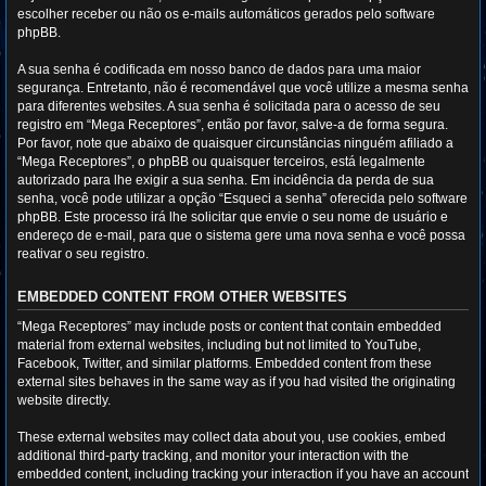
escolher receber ou não os e-mails automáticos gerados pelo software
phpBB.
A sua senha é codificada em nosso banco de dados para uma maior
segurança. Entretanto, não é recomendável que você utilize a mesma senha
para diferentes websites. A sua senha é solicitada para o acesso de seu
registro em “Mega Receptores”, então por favor, salve-a de forma segura.
Por favor, note que abaixo de quaisquer circunstâncias ninguém afiliado a
“Mega Receptores”, o phpBB ou quaisquer terceiros, está legalmente
autorizado para lhe exigir a sua senha. Em incidência da perda de sua
senha, você pode utilizar a opção “Esqueci a senha” oferecida pelo software
phpBB. Este processo irá lhe solicitar que envie o seu nome de usuário e
endereço de e-mail, para que o sistema gere uma nova senha e você possa
reativar o seu registro.
EMBEDDED CONTENT FROM OTHER WEBSITES
“Mega Receptores” may include posts or content that contain embedded
material from external websites, including but not limited to YouTube,
Facebook, Twitter, and similar platforms. Embedded content from these
external sites behaves in the same way as if you had visited the originating
website directly.
These external websites may collect data about you, use cookies, embed
additional third-party tracking, and monitor your interaction with the
embedded content, including tracking your interaction if you have an account