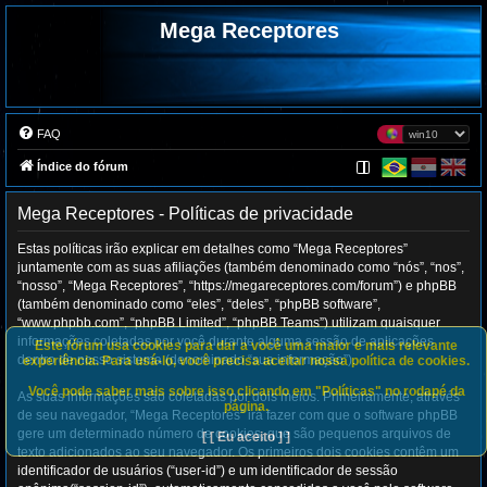
Mega Receptores
FAQ
Índice do fórum
Mega Receptores - Políticas de privacidade
Estas políticas irão explicar em detalhes como “Mega Receptores”
juntamente com as suas afiliações (também denominado como “nós”, “nos”,
“nosso”, “Mega Receptores”, “https://megareceptores.com/forum”) e phpBB
(também denominado como “eles”, “deles”, “phpBB software”,
“www.phpbb.com”, “phpBB Limited”, “phpBB Teams”) utilizam quaisquer
informações coletadas por você durante alguma sessão de aplicações
Este fórum usa cookies para dar a você uma maior e mais relevante
dentro de nosso sistema (denominado “sua informação”).
experiência. Para usá-lo, você precisa aceitar nossa política de cookies.
Você pode saber mais sobre isso clicando em "Políticas" no rodapé da
As suas informações são coletadas por dois meios. Primeiramente, através
página.
de seu navegador, “Mega Receptores” irá fazer com que o software phpBB
gere um determinado número de cookies, que são pequenos arquivos de
[ [ Eu aceito ] ]
texto adicionados ao seu navegador. Os primeiros dois cookies contêm um
identificador de usuários (“user-id”) e um identificador de sessão