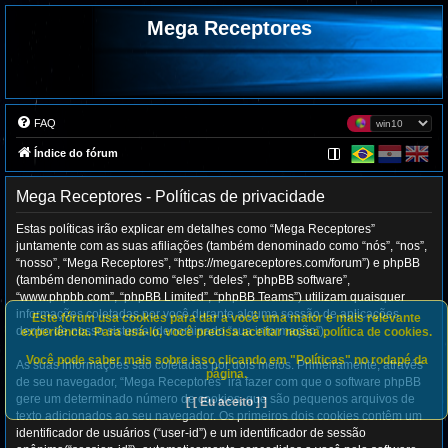
Mega Receptores
FAQ
Índice do fórum
Mega Receptores - Políticas de privacidade
Estas políticas irão explicar em detalhes como “Mega Receptores”
juntamente com as suas afiliações (também denominado como “nós”, “nos”,
“nosso”, “Mega Receptores”, “https://megareceptores.com/forum”) e phpBB
(também denominado como “eles”, “deles”, “phpBB software”,
“www.phpbb.com”, “phpBB Limited”, “phpBB Teams”) utilizam quaisquer
informações coletadas por você durante alguma sessão de aplicações
Este fórum usa cookies para dar a você uma maior e mais relevante
dentro de nosso sistema (denominado “sua informação”).
experiência. Para usá-lo, você precisa aceitar nossa política de cookies.
Você pode saber mais sobre isso clicando em "Políticas" no rodapé da
As suas informações são coletadas por dois meios. Primeiramente, através
página.
de seu navegador, “Mega Receptores” irá fazer com que o software phpBB
gere um determinado número de cookies, que são pequenos arquivos de
[ [ Eu aceito ] ]
texto adicionados ao seu navegador. Os primeiros dois cookies contêm um
identificador de usuários (“user-id”) e um identificador de sessão