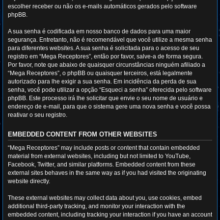
escolher receber ou não os e-mails automáticos gerados pelo software
phpBB.
A sua senha é codificada em nosso banco de dados para uma maior
segurança. Entretanto, não é recomendável que você utilize a mesma senha
para diferentes websites. A sua senha é solicitada para o acesso de seu
registro em “Mega Receptores”, então por favor, salve-a de forma segura.
Por favor, note que abaixo de quaisquer circunstâncias ninguém afiliado a
“Mega Receptores”, o phpBB ou quaisquer terceiros, está legalmente
autorizado para lhe exigir a sua senha. Em incidência da perda de sua
senha, você pode utilizar a opção “Esqueci a senha” oferecida pelo software
phpBB. Este processo irá lhe solicitar que envie o seu nome de usuário e
endereço de e-mail, para que o sistema gere uma nova senha e você possa
reativar o seu registro.
EMBEDDED CONTENT FROM OTHER WEBSITES
“Mega Receptores” may include posts or content that contain embedded
material from external websites, including but not limited to YouTube,
Facebook, Twitter, and similar platforms. Embedded content from these
external sites behaves in the same way as if you had visited the originating
website directly.
These external websites may collect data about you, use cookies, embed
additional third-party tracking, and monitor your interaction with the
embedded content, including tracking your interaction if you have an account