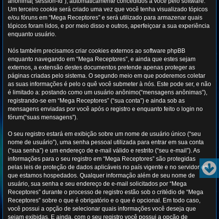
anônima(“session-id”), automaticamente concedidos a você pelo software.
Um terceiro cookie será criado uma vez que você tenha visualizado tópicos
e/ou fóruns em “Mega Receptores” e será utilizado para armazenar quais
tópicos foram lidos, e por meio disso e outros, aperfeiçoar a sua experiência
enquanto usuário.
Nós também precisamos criar cookies externos ao software phpBB
enquanto navegando em “Mega Receptores”, e ainda que estes sejam
externos, a extensão destes documentos pretende apenas proteger as
páginas criadas pelo sistema. O segundo meio em que poderemos coletar
as suas informações é pelo o quê você submeter à nós. Este pode ser, e não
é limitado a: postando como um usuário anônimo(“mensagens anônimas”),
registrando-se em “Mega Receptores” (“sua conta”) e ainda sob as
mensagens enviadas por você após o registro e enquanto feito o login no
fórum(“suas mensagens”).
O seu registro estará em exibição sobre um nome de usuário único (“seu
nome de usuário”), uma senha pessoal utilizada para entrar em sua conta
(“sua senha”) e um endereço de e-mail válido e restrito (“seu e-mail”). As
informações para o seu registro em “Mega Receptores” são protegidas
pelas leis de proteção de dados aplicáveis no país vigente e no servidor em
que estamos hospedados. Qualquer informação além de seu nome de
usuário, sua senha e seu endereço de e-mail solicitados por “Mega
Receptores” durante o processo de registro estão sob o critédio de “Mega
Receptores” sobre o que é obrigatório e o que é opcional. Em todo caso,
você possui a opção de selecionar quais informações você deseja que
sejam exibidas. E ainda, com o seu registro você possui a opção de