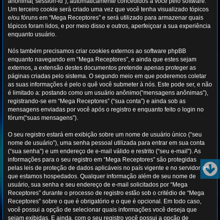
anônima(“session-id”), automaticamente concedidos a você pelo software.
Um terceiro cookie será criado uma vez que você tenha visualizado tópicos
e/ou fóruns em “Mega Receptores” e será utilizado para armazenar quais
tópicos foram lidos, e por meio disso e outros, aperfeiçoar a sua experiência
enquanto usuário.
Nós também precisamos criar cookies externos ao software phpBB
enquanto navegando em “Mega Receptores”, e ainda que estes sejam
externos, a extensão destes documentos pretende apenas proteger as
páginas criadas pelo sistema. O segundo meio em que poderemos coletar
as suas informações é pelo o quê você submeter à nós. Este pode ser, e não
é limitado a: postando como um usuário anônimo(“mensagens anônimas”),
registrando-se em “Mega Receptores” (“sua conta”) e ainda sob as
mensagens enviadas por você após o registro e enquanto feito o login no
fórum(“suas mensagens”).
O seu registro estará em exibição sobre um nome de usuário único (“seu
nome de usuário”), uma senha pessoal utilizada para entrar em sua conta
(“sua senha”) e um endereço de e-mail válido e restrito (“seu e-mail”). As
informações para o seu registro em “Mega Receptores” são protegidas
pelas leis de proteção de dados aplicáveis no país vigente e no servidor em
que estamos hospedados. Qualquer informação além de seu nome de
usuário, sua senha e seu endereço de e-mail solicitados por “Mega
Receptores” durante o processo de registro estão sob o critédio de “Mega
Receptores” sobre o que é obrigatório e o que é opcional. Em todo caso,
você possui a opção de selecionar quais informações você deseja que
sejam exibidas. E ainda, com o seu registro você possui a opção de