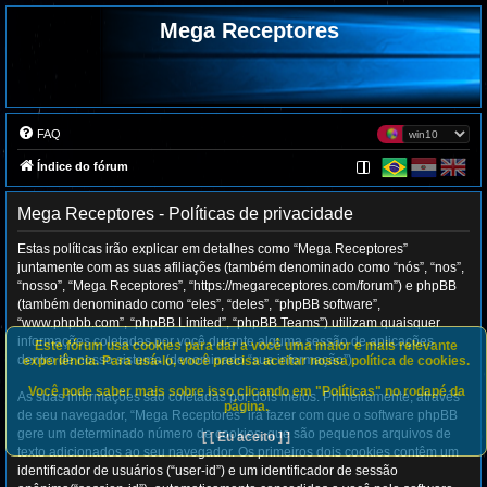
Mega Receptores
FAQ
Índice do fórum
Mega Receptores - Políticas de privacidade
Estas políticas irão explicar em detalhes como “Mega Receptores”
juntamente com as suas afiliações (também denominado como “nós”, “nos”,
“nosso”, “Mega Receptores”, “https://megareceptores.com/forum”) e phpBB
(também denominado como “eles”, “deles”, “phpBB software”,
“www.phpbb.com”, “phpBB Limited”, “phpBB Teams”) utilizam quaisquer
informações coletadas por você durante alguma sessão de aplicações
Este fórum usa cookies para dar a você uma maior e mais relevante
dentro de nosso sistema (denominado “sua informação”).
experiência. Para usá-lo, você precisa aceitar nossa política de cookies.
Você pode saber mais sobre isso clicando em "Políticas" no rodapé da
As suas informações são coletadas por dois meios. Primeiramente, através
página.
de seu navegador, “Mega Receptores” irá fazer com que o software phpBB
gere um determinado número de cookies, que são pequenos arquivos de
[ [ Eu aceito ] ]
texto adicionados ao seu navegador. Os primeiros dois cookies contêm um
identificador de usuários (“user-id”) e um identificador de sessão