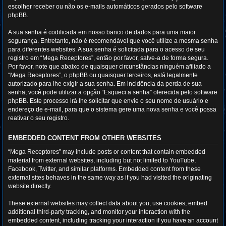
escolher receber ou não os e-mails automáticos gerados pelo software
phpBB.
A sua senha é codificada em nosso banco de dados para uma maior
segurança. Entretanto, não é recomendável que você utilize a mesma senha
para diferentes websites. A sua senha é solicitada para o acesso de seu
registro em “Mega Receptores”, então por favor, salve-a de forma segura.
Por favor, note que abaixo de quaisquer circunstâncias ninguém afiliado a
“Mega Receptores”, o phpBB ou quaisquer terceiros, está legalmente
autorizado para lhe exigir a sua senha. Em incidência da perda de sua
senha, você pode utilizar a opção “Esqueci a senha” oferecida pelo software
phpBB. Este processo irá lhe solicitar que envie o seu nome de usuário e
endereço de e-mail, para que o sistema gere uma nova senha e você possa
reativar o seu registro.
EMBEDDED CONTENT FROM OTHER WEBSITES
“Mega Receptores” may include posts or content that contain embedded
material from external websites, including but not limited to YouTube,
Facebook, Twitter, and similar platforms. Embedded content from these
external sites behaves in the same way as if you had visited the originating
website directly.
These external websites may collect data about you, use cookies, embed
additional third-party tracking, and monitor your interaction with the
embedded content, including tracking your interaction if you have an account