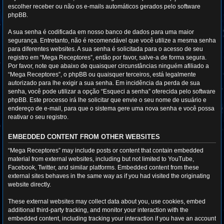
escolher receber ou não os e-mails automáticos gerados pelo software
phpBB.
A sua senha é codificada em nosso banco de dados para uma maior
segurança. Entretanto, não é recomendável que você utilize a mesma senha
para diferentes websites. A sua senha é solicitada para o acesso de seu
registro em “Mega Receptores”, então por favor, salve-a de forma segura.
Por favor, note que abaixo de quaisquer circunstâncias ninguém afiliado a
“Mega Receptores”, o phpBB ou quaisquer terceiros, está legalmente
autorizado para lhe exigir a sua senha. Em incidência da perda de sua
senha, você pode utilizar a opção “Esqueci a senha” oferecida pelo software
phpBB. Este processo irá lhe solicitar que envie o seu nome de usuário e
endereço de e-mail, para que o sistema gere uma nova senha e você possa
reativar o seu registro.
EMBEDDED CONTENT FROM OTHER WEBSITES
“Mega Receptores” may include posts or content that contain embedded
material from external websites, including but not limited to YouTube,
Facebook, Twitter, and similar platforms. Embedded content from these
external sites behaves in the same way as if you had visited the originating
website directly.
These external websites may collect data about you, use cookies, embed
additional third-party tracking, and monitor your interaction with the
embedded content, including tracking your interaction if you have an account