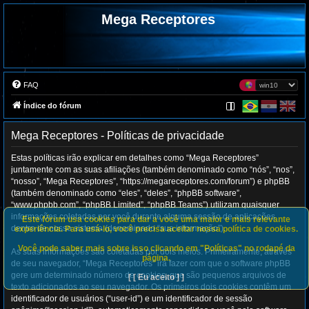
Mega Receptores
FAQ
Índice do fórum
Mega Receptores - Políticas de privacidade
Estas políticas irão explicar em detalhes como “Mega Receptores”
juntamente com as suas afiliações (também denominado como “nós”, “nos”,
“nosso”, “Mega Receptores”, “https://megareceptores.com/forum”) e phpBB
(também denominado como “eles”, “deles”, “phpBB software”,
“www.phpbb.com”, “phpBB Limited”, “phpBB Teams”) utilizam quaisquer
informações coletadas por você durante alguma sessão de aplicações
Este fórum usa cookies para dar a você uma maior e mais relevante
dentro de nosso sistema (denominado “sua informação”).
experiência. Para usá-lo, você precisa aceitar nossa política de cookies.
Você pode saber mais sobre isso clicando em "Políticas" no rodapé da
As suas informações são coletadas por dois meios. Primeiramente, através
página.
de seu navegador, “Mega Receptores” irá fazer com que o software phpBB
gere um determinado número de cookies, que são pequenos arquivos de
[ [ Eu aceito ] ]
texto adicionados ao seu navegador. Os primeiros dois cookies contêm um
identificador de usuários (“user-id”) e um identificador de sessão