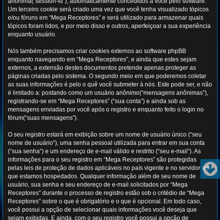
anônima(“session-id”), automaticamente concedidos a você pelo software.
Um terceiro cookie será criado uma vez que você tenha visualizado tópicos
e/ou fóruns em “Mega Receptores” e será utilizado para armazenar quais
tópicos foram lidos, e por meio disso e outros, aperfeiçoar a sua experiência
enquanto usuário.
Nós também precisamos criar cookies externos ao software phpBB
enquanto navegando em “Mega Receptores”, e ainda que estes sejam
externos, a extensão destes documentos pretende apenas proteger as
páginas criadas pelo sistema. O segundo meio em que poderemos coletar
as suas informações é pelo o quê você submeter à nós. Este pode ser, e não
é limitado a: postando como um usuário anônimo(“mensagens anônimas”),
registrando-se em “Mega Receptores” (“sua conta”) e ainda sob as
mensagens enviadas por você após o registro e enquanto feito o login no
fórum(“suas mensagens”).
O seu registro estará em exibição sobre um nome de usuário único (“seu
nome de usuário”), uma senha pessoal utilizada para entrar em sua conta
(“sua senha”) e um endereço de e-mail válido e restrito (“seu e-mail”). As
informações para o seu registro em “Mega Receptores” são protegidas
pelas leis de proteção de dados aplicáveis no país vigente e no servidor em
que estamos hospedados. Qualquer informação além de seu nome de
usuário, sua senha e seu endereço de e-mail solicitados por “Mega
Receptores” durante o processo de registro estão sob o critédio de “Mega
Receptores” sobre o que é obrigatório e o que é opcional. Em todo caso,
você possui a opção de selecionar quais informações você deseja que
sejam exibidas. E ainda, com o seu registro você possui a opção de