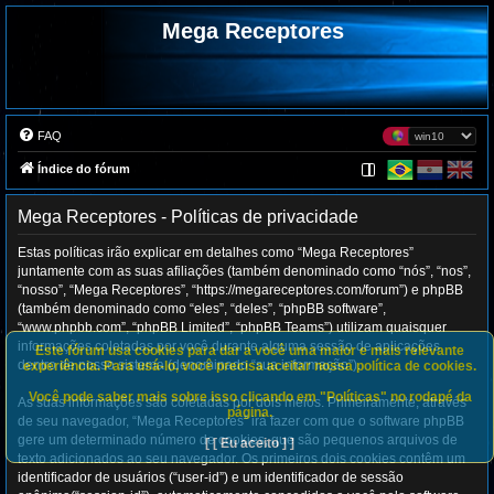
Mega Receptores
FAQ
Índice do fórum
Mega Receptores - Políticas de privacidade
Estas políticas irão explicar em detalhes como “Mega Receptores”
juntamente com as suas afiliações (também denominado como “nós”, “nos”,
“nosso”, “Mega Receptores”, “https://megareceptores.com/forum”) e phpBB
(também denominado como “eles”, “deles”, “phpBB software”,
“www.phpbb.com”, “phpBB Limited”, “phpBB Teams”) utilizam quaisquer
informações coletadas por você durante alguma sessão de aplicações
Este fórum usa cookies para dar a você uma maior e mais relevante
dentro de nosso sistema (denominado “sua informação”).
experiência. Para usá-lo, você precisa aceitar nossa política de cookies.
Você pode saber mais sobre isso clicando em "Políticas" no rodapé da
As suas informações são coletadas por dois meios. Primeiramente, através
página.
de seu navegador, “Mega Receptores” irá fazer com que o software phpBB
gere um determinado número de cookies, que são pequenos arquivos de
[ [ Eu aceito ] ]
texto adicionados ao seu navegador. Os primeiros dois cookies contêm um
identificador de usuários (“user-id”) e um identificador de sessão