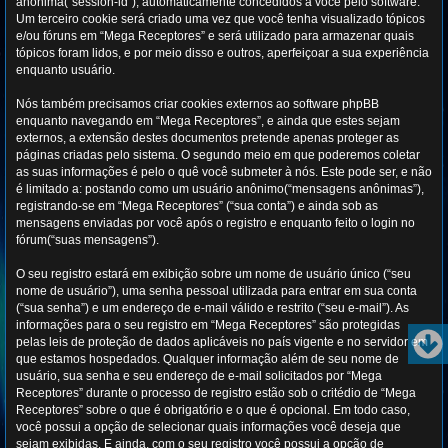
anônima(“session-id”), automaticamente concedidos a você pelo software.
Um terceiro cookie será criado uma vez que você tenha visualizado tópicos
e/ou fóruns em “Mega Receptores” e será utilizado para armazenar quais
tópicos foram lidos, e por meio disso e outros, aperfeiçoar a sua experiência
enquanto usuário.
Nós também precisamos criar cookies externos ao software phpBB
enquanto navegando em “Mega Receptores”, e ainda que estes sejam
externos, a extensão destes documentos pretende apenas proteger as
páginas criadas pelo sistema. O segundo meio em que poderemos coletar
as suas informações é pelo o quê você submeter à nós. Este pode ser, e não
é limitado a: postando como um usuário anônimo(“mensagens anônimas”),
registrando-se em “Mega Receptores” (“sua conta”) e ainda sob as
mensagens enviadas por você após o registro e enquanto feito o login no
fórum(“suas mensagens”).
O seu registro estará em exibição sobre um nome de usuário único (“seu
nome de usuário”), uma senha pessoal utilizada para entrar em sua conta
(“sua senha”) e um endereço de e-mail válido e restrito (“seu e-mail”). As
informações para o seu registro em “Mega Receptores” são protegidas
pelas leis de proteção de dados aplicáveis no país vigente e no servidor em
que estamos hospedados. Qualquer informação além de seu nome de
usuário, sua senha e seu endereço de e-mail solicitados por “Mega
Receptores” durante o processo de registro estão sob o critédio de “Mega
Receptores” sobre o que é obrigatório e o que é opcional. Em todo caso,
você possui a opção de selecionar quais informações você deseja que
sejam exibidas. E ainda, com o seu registro você possui a opção de