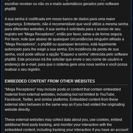
escolher receber ou não os e-mails automáticos gerados pelo software
phpBB.
A sua senha é codificada em nosso banco de dados para uma maior
segurança. Entretanto, não é recomendável que você utilize a mesma senha
para diferentes websites. A sua senha é solicitada para o acesso de seu
registro em “Mega Receptores”, então por favor, salve-a de forma segura.
Por favor, note que abaixo de quaisquer circunstâncias ninguém afiliado a
“Mega Receptores”, o phpBB ou quaisquer terceiros, está legalmente
autorizado para lhe exigir a sua senha. Em incidência da perda de sua
senha, você pode utilizar a opção “Esqueci a senha” oferecida pelo software
phpBB. Este processo irá lhe solicitar que envie o seu nome de usuário e
endereço de e-mail, para que o sistema gere uma nova senha e você possa
reativar o seu registro.
EMBEDDED CONTENT FROM OTHER WEBSITES
“Mega Receptores” may include posts or content that contain embedded
material from external websites, including but not limited to YouTube,
Facebook, Twitter, and similar platforms. Embedded content from these
external sites behaves in the same way as if you had visited the originating
website directly.
These external websites may collect data about you, use cookies, embed
additional third-party tracking, and monitor your interaction with the
embedded content, including tracking your interaction if you have an account