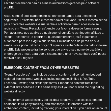
escolher receber ou não os e-mails automáticos gerados pelo software
phpBB.
A sua senha é codificada em nosso banco de dados para uma maior
segurança. Entretanto, não é recomendável que você utilize a mesma senha
para diferentes websites. A sua senha é solicitada para o acesso de seu
registro em “Mega Receptores”, então por favor, salve-a de forma segura.
Por favor, note que abaixo de quaisquer circunstâncias ninguém afiliado a
“Mega Receptores”, o phpBB ou quaisquer terceiros, está legalmente
autorizado para lhe exigir a sua senha. Em incidência da perda de sua
senha, você pode utilizar a opção “Esqueci a senha” oferecida pelo software
phpBB. Este processo irá lhe solicitar que envie o seu nome de usuário e
endereço de e-mail, para que o sistema gere uma nova senha e você possa
reativar o seu registro.
EMBEDDED CONTENT FROM OTHER WEBSITES
“Mega Receptores” may include posts or content that contain embedded
material from external websites, including but not limited to YouTube,
Facebook, Twitter, and similar platforms. Embedded content from these
external sites behaves in the same way as if you had visited the originating
website directly.
These external websites may collect data about you, use cookies, embed
additional third-party tracking, and monitor your interaction with the
embedded content, including tracking your interaction if you have an account