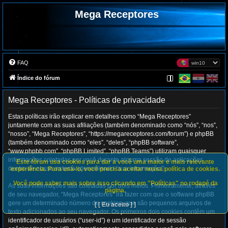
Mega Receptores
FAQ
Índice do fórum
Mega Receptores - Políticas de privacidade
Estas políticas irão explicar em detalhes como “Mega Receptores”
juntamente com as suas afiliações (também denominado como “nós”, “nos”,
“nosso”, “Mega Receptores”, “https://megareceptores.com/forum”) e phpBB
(também denominado como “eles”, “deles”, “phpBB software”,
“www.phpbb.com”, “phpBB Limited”, “phpBB Teams”) utilizam quaisquer
informações coletadas por você durante alguma sessão de aplicações
Este fórum usa cookies para dar a você uma maior e mais relevante
dentro de nosso sistema (denominado “sua informação”).
experiência. Para usá-lo, você precisa aceitar nossa política de cookies.
Você pode saber mais sobre isso clicando em "Políticas" no rodapé da
As suas informações são coletadas por dois meios. Primeiramente, através
página.
de seu navegador, “Mega Receptores” irá fazer com que o software phpBB
gere um determinado número de cookies, que são pequenos arquivos de
[ [ Eu aceito ] ]
texto adicionados ao seu navegador. Os primeiros dois cookies contêm um
identificador de usuários (“user-id”) e um identificador de sessão