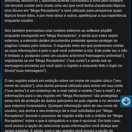
anônima(“session-id”), automaticamente concedidos a você pelo software.
Um terceiro cookie será criado uma vez que você tenha visualizado tópicos
e/ou fóruns em “Mega Receptores” e será utilizado para armazenar quais
tópicos foram lidos, e por meio disso e outros, aperfeiçoar a sua experiência
enquanto usuário.
Nós também precisamos criar cookies externos ao software phpBB
enquanto navegando em “Mega Receptores”, e ainda que estes sejam
externos, a extensão destes documentos pretende apenas proteger as
páginas criadas pelo sistema. O segundo meio em que poderemos coletar
as suas informações é pelo o quê você submeter à nós. Este pode ser, e não
é limitado a: postando como um usuário anônimo(“mensagens anônimas”),
registrando-se em “Mega Receptores” (“sua conta”) e ainda sob as
mensagens enviadas por você após o registro e enquanto feito o login no
fórum(“suas mensagens”).
O seu registro estará em exibição sobre um nome de usuário único (“seu
nome de usuário”), uma senha pessoal utilizada para entrar em sua conta
(“sua senha”) e um endereço de e-mail válido e restrito (“seu e-mail”). As
informações para o seu registro em “Mega Receptores” são protegidas
pelas leis de proteção de dados aplicáveis no país vigente e no servidor em
que estamos hospedados. Qualquer informação além de seu nome de
usuário, sua senha e seu endereço de e-mail solicitados por “Mega
Receptores” durante o processo de registro estão sob o critédio de “Mega
Receptores” sobre o que é obrigatório e o que é opcional. Em todo caso,
você possui a opção de selecionar quais informações você deseja que
sejam exibidas. E ainda, com o seu registro você possui a opção de