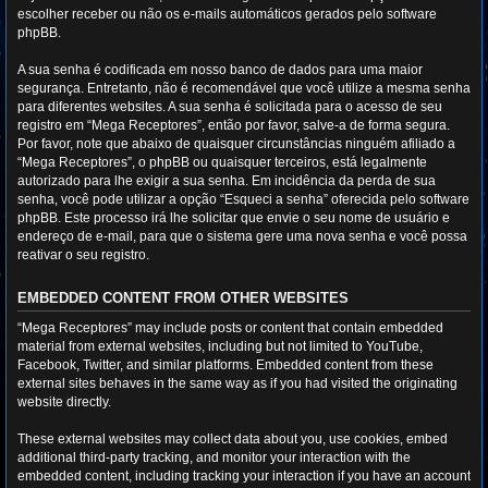
escolher receber ou não os e-mails automáticos gerados pelo software
phpBB.
A sua senha é codificada em nosso banco de dados para uma maior
segurança. Entretanto, não é recomendável que você utilize a mesma senha
para diferentes websites. A sua senha é solicitada para o acesso de seu
registro em “Mega Receptores”, então por favor, salve-a de forma segura.
Por favor, note que abaixo de quaisquer circunstâncias ninguém afiliado a
“Mega Receptores”, o phpBB ou quaisquer terceiros, está legalmente
autorizado para lhe exigir a sua senha. Em incidência da perda de sua
senha, você pode utilizar a opção “Esqueci a senha” oferecida pelo software
phpBB. Este processo irá lhe solicitar que envie o seu nome de usuário e
endereço de e-mail, para que o sistema gere uma nova senha e você possa
reativar o seu registro.
EMBEDDED CONTENT FROM OTHER WEBSITES
“Mega Receptores” may include posts or content that contain embedded
material from external websites, including but not limited to YouTube,
Facebook, Twitter, and similar platforms. Embedded content from these
external sites behaves in the same way as if you had visited the originating
website directly.
These external websites may collect data about you, use cookies, embed
additional third-party tracking, and monitor your interaction with the
embedded content, including tracking your interaction if you have an account