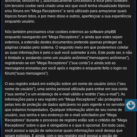
anônima(“session-id”), automaticamente concedidos a você pelo software.
Um terceiro cookie será criado uma vez que você tenha visualizado tópicos
e/ou fóruns em “Mega Receptores” e será utilizado para armazenar quais
tópicos foram lidos, e por meio disso e outros, aperfeiçoar a sua experiência
enquanto usuário.
Nós também precisamos criar cookies externos ao software phpBB
enquanto navegando em “Mega Receptores”, e ainda que estes sejam
externos, a extensão destes documentos pretende apenas proteger as
páginas criadas pelo sistema. O segundo meio em que poderemos coletar
as suas informações é pelo o quê você submeter à nós. Este pode ser, e não
é limitado a: postando como um usuário anônimo(“mensagens anônimas”),
registrando-se em “Mega Receptores” (“sua conta”) e ainda sob as
mensagens enviadas por você após o registro e enquanto feito o login no
fórum(“suas mensagens”).
O seu registro estará em exibição sobre um nome de usuário único (“seu
nome de usuário”), uma senha pessoal utilizada para entrar em sua conta
(“sua senha”) e um endereço de e-mail válido e restrito (“seu e-mail”). As
informações para o seu registro em “Mega Receptores” são protegidas
pelas leis de proteção de dados aplicáveis no país vigente e no servidor em
que estamos hospedados. Qualquer informação além de seu nome de
usuário, sua senha e seu endereço de e-mail solicitados por “Mega
Receptores” durante o processo de registro estão sob o critédio de “Mega
Receptores” sobre o que é obrigatório e o que é opcional. Em todo caso,
você possui a opção de selecionar quais informações você deseja que
sejam exibidas. E ainda, com o seu registro você possui a opção de