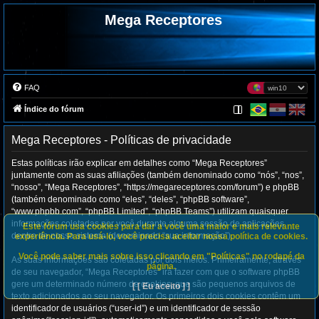
Mega Receptores
FAQ
Índice do fórum
Mega Receptores - Políticas de privacidade
Estas políticas irão explicar em detalhes como “Mega Receptores”
juntamente com as suas afiliações (também denominado como “nós”, “nos”,
“nosso”, “Mega Receptores”, “https://megareceptores.com/forum”) e phpBB
(também denominado como “eles”, “deles”, “phpBB software”,
“www.phpbb.com”, “phpBB Limited”, “phpBB Teams”) utilizam quaisquer
informações coletadas por você durante alguma sessão de aplicações
Este fórum usa cookies para dar a você uma maior e mais relevante
dentro de nosso sistema (denominado “sua informação”).
experiência. Para usá-lo, você precisa aceitar nossa política de cookies.
Você pode saber mais sobre isso clicando em "Políticas" no rodapé da
As suas informações são coletadas por dois meios. Primeiramente, através
página.
de seu navegador, “Mega Receptores” irá fazer com que o software phpBB
gere um determinado número de cookies, que são pequenos arquivos de
[ [ Eu aceito ] ]
texto adicionados ao seu navegador. Os primeiros dois cookies contêm um
identificador de usuários (“user-id”) e um identificador de sessão