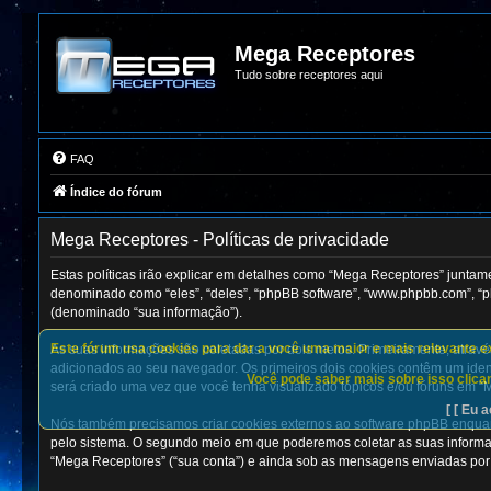
Mega Receptores
Tudo sobre receptores aqui
FAQ
Índice do fórum
Mega Receptores - Políticas de privacidade
Estas políticas irão explicar em detalhes como “Mega Receptores” junta
denominado como “eles”, “deles”, “phpBB software”, “www.phpbb.com”, “p
(denominado “sua informação”).
Este fórum usa cookies para dar a você uma maior e mais relevante exp
As suas informações são coletadas por dois meios. Primeiramente, atrav
adicionados ao seu navegador. Os primeiros dois cookies contêm um identi
Você pode saber mais sobre isso clican
será criado uma vez que você tenha visualizado tópicos e/ou fóruns em “M
[ [ Eu a
Nós também precisamos criar cookies externos ao software phpBB enqua
pelo sistema. O segundo meio em que poderemos coletar as suas informa
“Mega Receptores” (“sua conta”) e ainda sob as mensagens enviadas por v