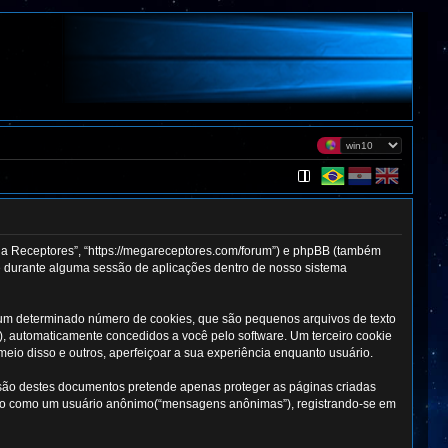
ga Receptores”, “https://megareceptores.com/forum”) e phpBB (também
ê durante alguma sessão de aplicações dentro de nosso sistema
 um determinado número de cookies, que são pequenos arquivos de texto
”), automaticamente concedidos a você pelo software. Um terceiro cookie
meio disso e outros, aperfeiçoar a sua experiência enquanto usuário.
são destes documentos pretende apenas proteger as páginas criadas
ando como um usuário anônimo(“mensagens anônimas”), registrando-se em