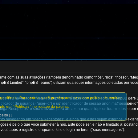
mente com as suas afiliações (também denominado como “nós”, “nos”, “nosso”, “Me
hpBB Limited”, “phpBB Teams”) utilizam quaisquer informações coletadas por voc
eriência. Para usá-lo, você precisa aceitar nossa política de cookies.
és de seu navegador, “Mega Receptores” irá fazer com que o software phpBB gere
ficador de usuários (“user-id”) e um identificador de sessão anônima(“session-id
do em "Políticas" no rodapé da página.
ega Receptores” e será utilizado para armazenar quais tópicos foram lidos, e por 
ceito ] ]
nto navegando em “Mega Receptores”, e ainda que estes sejam externos, a exten
ções é pelo o quê você submeter à nós. Este pode ser, e não é limitado a: post
ocê após o registro e enquanto feito o login no fórum(“suas mensagens”).