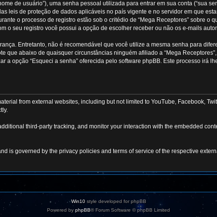
ome de usuário”), uma senha pessoal utilizada para entrar em sua conta (“sua senha
las leis de proteção de dados aplicáveis no país vigente e no servidor em que e
rante o processo de registro estão sob o critédio de “Mega Receptores” sobre o qu
om o seu registro você possui a opção de escolher receber ou não os e-mails aut
nça. Entretanto, não é recomendável que você utilize a mesma senha para diferen
note que abaixo de quaisquer circunstâncias ninguém afiliado a “Mega Receptores”,
zar a opção “Esqueci a senha” oferecida pelo software phpBB. Este processo irá lh
rial from external websites, including but not limited to YouTube, Facebook, Twitt
tly.
itional third-party tracking, and monitor your interaction with the embedded conten
and is governed by the privacy policies and terms of service of the respective exte
Win10
style developed for phpBB
Powered by
phpBB
® Forum Software © phpBB Limited