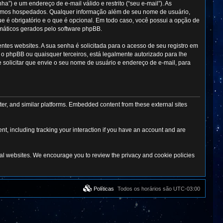
”) e um endereço de e-mail válido e restrito (“seu e-mail”). As
stamos hospedados. Qualquer informação além de seu nome de usuário,
e é obrigatório e o que é opcional. Em todo caso, você possui a opção de
omáticos gerados pelo software phpBB.
tes websites. A sua senha é solicitada para o acesso de seu registro em
 o phpBB ou quaisquer terceiros, está legalmente autorizado para lhe
e solicitar que envie o seu nome de usuário e endereço de e-mail, para
er, and similar platforms. Embedded content from these external sites
t, including tracking your interaction if you have an account and are
rnal websites. We encourage you to review the privacy and cookie policies
Políticas
Todos os horários são
UTC-03:00