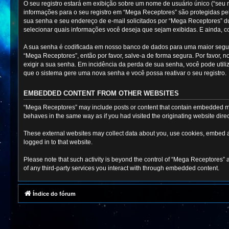
O seu registro estará em exibição sobre um nome de usuário único (“seu n
informações para o seu registro em “Mega Receptores” são protegidas pe
sua senha e seu endereço de e-mail solicitados por “Mega Receptores” du
selecionar quais informações você deseja que sejam exibidas. E ainda, c
A sua senha é codificada em nosso banco de dados para uma maior segura
“Mega Receptores”, então por favor, salve-a de forma segura. Por favor, 
exigir a sua senha. Em incidência da perda de sua senha, você pode utili
que o sistema gere uma nova senha e você possa reativar o seu registro.
EMBEDDED CONTENT FROM OTHER WEBSITES
“Mega Receptores” may include posts or content that contain embedded mate
behaves in the same way as if you had visited the originating website direc
These external websites may collect data about you, use cookies, embed add
logged in to that website.
Please note that such activity is beyond the control of “Mega Receptores” 
of any third-party services you interact with through embedded content.
Índice do fórum