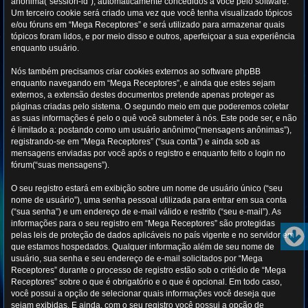
anônima(“session-id”), automaticamente concedidos a você pelo software.
Um terceiro cookie será criado uma vez que você tenha visualizado tópicos
e/ou fóruns em “Mega Receptores” e será utilizado para armazenar quais
tópicos foram lidos, e por meio disso e outros, aperfeiçoar a sua experiência
enquanto usuário.
Nós também precisamos criar cookies externos ao software phpBB
enquanto navegando em “Mega Receptores”, e ainda que estes sejam
externos, a extensão destes documentos pretende apenas proteger as
páginas criadas pelo sistema. O segundo meio em que poderemos coletar
as suas informações é pelo o quê você submeter à nós. Este pode ser, e não
é limitado a: postando como um usuário anônimo(“mensagens anônimas”),
registrando-se em “Mega Receptores” (“sua conta”) e ainda sob as
mensagens enviadas por você após o registro e enquanto feito o login no
fórum(“suas mensagens”).
O seu registro estará em exibição sobre um nome de usuário único (“seu
nome de usuário”), uma senha pessoal utilizada para entrar em sua conta
(“sua senha”) e um endereço de e-mail válido e restrito (“seu e-mail”). As
informações para o seu registro em “Mega Receptores” são protegidas
pelas leis de proteção de dados aplicáveis no país vigente e no servidor em
que estamos hospedados. Qualquer informação além de seu nome de
usuário, sua senha e seu endereço de e-mail solicitados por “Mega
Receptores” durante o processo de registro estão sob o critédio de “Mega
Receptores” sobre o que é obrigatório e o que é opcional. Em todo caso,
você possui a opção de selecionar quais informações você deseja que
sejam exibidas. E ainda, com o seu registro você possui a opção de