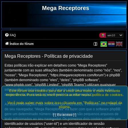
Mega Receptores
FAQ
Índice do fórum
Mega Receptores - Políticas de privacidade
Estas políticas irão explicar em detalhes como “Mega Receptores”
juntamente com as suas afiliações (também denominado como “nós”, “nos”,
“nosso”, “Mega Receptores”, “https://megareceptores.com/forum”) e phpBB
(também denominado como “eles”, “deles”, “phpBB software”,
“www.phpbb.com”, “phpBB Limited”, “phpBB Teams”) utilizam quaisquer
informações coletadas por você durante alguma sessão de aplicações
Este fórum usa cookies para dar a você uma maior e mais relevante
dentro de nosso sistema (denominado “sua informação”).
experiência. Para usá-lo, você precisa aceitar nossa política de cookies.
Você pode saber mais sobre isso clicando em "Políticas" no rodapé da
As suas informações são coletadas por dois meios. Primeiramente, através
página.
de seu navegador, “Mega Receptores” irá fazer com que o software phpBB
gere um determinado número de cookies, que são pequenos arquivos de
[ [ Eu aceito ] ]
texto adicionados ao seu navegador. Os primeiros dois cookies contêm um
identificador de usuários (“user-id”) e um identificador de sessão