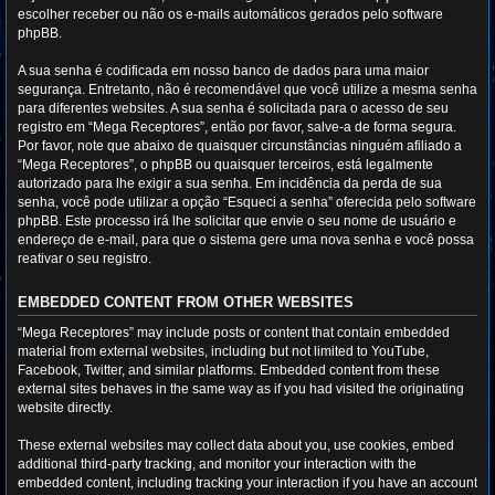
escolher receber ou não os e-mails automáticos gerados pelo software
phpBB.
A sua senha é codificada em nosso banco de dados para uma maior
segurança. Entretanto, não é recomendável que você utilize a mesma senha
para diferentes websites. A sua senha é solicitada para o acesso de seu
registro em “Mega Receptores”, então por favor, salve-a de forma segura.
Por favor, note que abaixo de quaisquer circunstâncias ninguém afiliado a
“Mega Receptores”, o phpBB ou quaisquer terceiros, está legalmente
autorizado para lhe exigir a sua senha. Em incidência da perda de sua
senha, você pode utilizar a opção “Esqueci a senha” oferecida pelo software
phpBB. Este processo irá lhe solicitar que envie o seu nome de usuário e
endereço de e-mail, para que o sistema gere uma nova senha e você possa
reativar o seu registro.
EMBEDDED CONTENT FROM OTHER WEBSITES
“Mega Receptores” may include posts or content that contain embedded
material from external websites, including but not limited to YouTube,
Facebook, Twitter, and similar platforms. Embedded content from these
external sites behaves in the same way as if you had visited the originating
website directly.
These external websites may collect data about you, use cookies, embed
additional third-party tracking, and monitor your interaction with the
embedded content, including tracking your interaction if you have an account