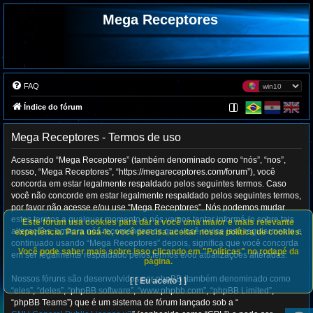
Mega Receptores
FAQ
Índice do fórum
Mega Receptores - Termos de uso
Acessando “Mega Receptores” (também denominado como “nós”, “nos”,
nosso, “Mega Receptores”, “https://megareceptores.com/forum”), você
concorda em estar legalmente respaldado pelos seguintes termos. Caso
você não concorde em estar legalmente respaldado pelos seguintes termos,
por favor não acesse e/ou use “Mega Receptores”. Nós podemos mudar
estes termos a qualquer momento e nós vamos tentar informá-lo sobre tais
Este fórum usa cookies para dar a você uma maior e mais relevante
alterações, embora nós recomendamos que você revise isso regularmente e
experiência. Para usá-lo, você precisa aceitar nossa política de cookies.
continuado usando “Mega Receptores” depois, significa que você concorda
Você pode saber mais sobre isso clicando em "Políticas" no rodapé da
em ser legalmente respaldado pelos termos e/ou atualizações alteradas.
página.
Nossos fóruns são desenvolvidos por phpBB (também denominado como
[ [ Eu aceito ] ]
“eles”, “deles”, “phpBB software”, “www.phpbb.com”, “phpBB Limited”,
“phpBB Teams”) que é um sistema de fórum lançado sob a “