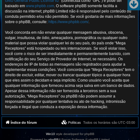
GNU General Public License v2
” (conhecida como “GPL”) e pode ser
baixado em
www.phpbb.com
. O software phpBB somente facilita a
discussão na internet; phpBB Limited não é responsável pelo conteúdo ou
conduta permitido e/ou não permitido. Se você gostaria de mais informações
sobre o phpBB, consulte:
https://www.phpbb.com/
.
Você concorda em não enviar qualquer mensagem abusiva, obscena,
vulgar, insultuosa, de ódio, ameaçadora, pornográfica ou qualquer outro
material que possa violar qualquer lei do seu país, do país onde “Mega
Receptores” está hospedado ou leis internacionais. Se você violar isso,
você corre o risco de ser imediatamente e permanentemente banido, com
notificação do seu Serviço de Provedor de Internet, se necessário. Os
endereços de IP de todas as mensagens são registrados para ajudar a
implementar essas condições. Você concorda que “Mega Receptores” tem o
direito de excluir, editar, mover ou trancar qualquer tópico a qualquer hora
que eles assim o decidam e seja implícito. Como usuário você aceita que
qualquer informação que forneceu acima seja salva em um banco de dados.
Apesar dessa informação não ser fornecida a terceiros sem a sua
autorização, “Mega Receptores” ou phpBB não podem assumir a
responsabilidade por qualquer tentativa ou ato de hacking, intromissão
forçada e ilegal que conduza a exposição dessa informação.
Índice do fórum
Políticas
Todos os horários são
UTC-03:00
Win10
style developed for phpBB
Powered by
phpBB
® Forum Software © phpBB Limited