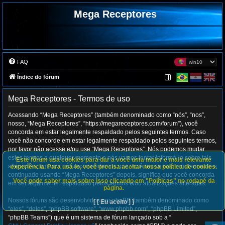
Mega Receptores
FAQ
Índice do fórum
Mega Receptores - Termos de uso
Acessando “Mega Receptores” (também denominado como “nós”, “nos”,
nosso, “Mega Receptores”, “https://megareceptores.com/forum”), você
concorda em estar legalmente respaldado pelos seguintes termos. Caso
você não concorde em estar legalmente respaldado pelos seguintes termos,
por favor não acesse e/ou use “Mega Receptores”. Nós podemos mudar
estes termos a qualquer momento e nós vamos tentar informá-lo sobre tais
Este fórum usa cookies para dar a você uma maior e mais relevante
alterações, embora nós recomendamos que você revise isso regularmente e
experiência. Para usá-lo, você precisa aceitar nossa política de cookies.
continuado usando “Mega Receptores” depois, significa que você concorda
Você pode saber mais sobre isso clicando em "Políticas" no rodapé da
em ser legalmente respaldado pelos termos e/ou atualizações alteradas.
página.
Nossos fóruns são desenvolvidos por phpBB (também denominado como
[ [ Eu aceito ] ]
“eles”, “deles”, “phpBB software”, “www.phpbb.com”, “phpBB Limited”,
“phpBB Teams”) que é um sistema de fórum lançado sob a “