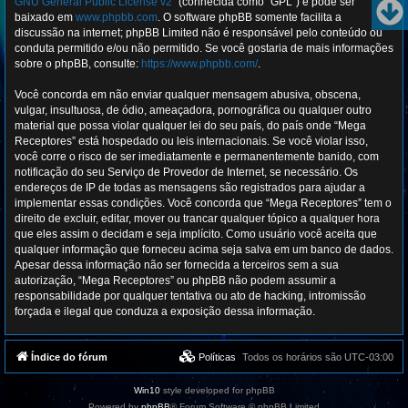
GNU General Public License v2
” (conhecida como “GPL”) e pode ser
baixado em
www.phpbb.com
. O software phpBB somente facilita a
discussão na internet; phpBB Limited não é responsável pelo conteúdo ou
conduta permitido e/ou não permitido. Se você gostaria de mais informações
sobre o phpBB, consulte:
https://www.phpbb.com/
.
Você concorda em não enviar qualquer mensagem abusiva, obscena,
vulgar, insultuosa, de ódio, ameaçadora, pornográfica ou qualquer outro
material que possa violar qualquer lei do seu país, do país onde “Mega
Receptores” está hospedado ou leis internacionais. Se você violar isso,
você corre o risco de ser imediatamente e permanentemente banido, com
notificação do seu Serviço de Provedor de Internet, se necessário. Os
endereços de IP de todas as mensagens são registrados para ajudar a
implementar essas condições. Você concorda que “Mega Receptores” tem o
direito de excluir, editar, mover ou trancar qualquer tópico a qualquer hora
que eles assim o decidam e seja implícito. Como usuário você aceita que
qualquer informação que forneceu acima seja salva em um banco de dados.
Apesar dessa informação não ser fornecida a terceiros sem a sua
autorização, “Mega Receptores” ou phpBB não podem assumir a
responsabilidade por qualquer tentativa ou ato de hacking, intromissão
forçada e ilegal que conduza a exposição dessa informação.
Índice do fórum
Políticas
Todos os horários são
UTC-03:00
Win10
style developed for phpBB
Powered by
phpBB
® Forum Software © phpBB Limited