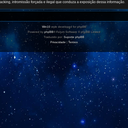
acking, intromissão forçada e ilegal que conduza a exposição dessa informação.
Win10
style developed for phpBB
Powered by
phpBB
® Forum Software © phpBB Limited
Traduzido por:
Suporte phpBB
Privacidade
|
Termos