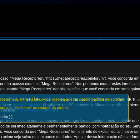
so, “Mega Receptores”, “https://megareceptores.com/forum”), você concorda em 
vor não acesse e/ou use “Mega Receptores”. Nós podemos mudar estes termos a qu
o usando “Mega Receptores” depois, significa que você concorda em ser legalmen
eriência. Para usá-lo, você precisa aceitar nossa política de cookies.
es”, “deles”, “phpBB software”, “www.phpbb.com”, “phpBB Limited”, “phpBB Team
ixado em
www.phpbb.com
. O software phpBB somente facilita a discussão na inter
do em "Políticas" no rodapé da página.
 consulte:
https://www.phpbb.com/
.
ceito ] ]
 insultuosa, de ódio, ameaçadora, pornográfica ou qualquer outro material que p
 risco de ser imediatamente e permanentemente banido, com notificação do seu Serv
 Você concorda que “Mega Receptores” tem o direito de excluir, editar, mover ou 
eu acima seja salva em um banco de dados. Apesar dessa informação não ser forn