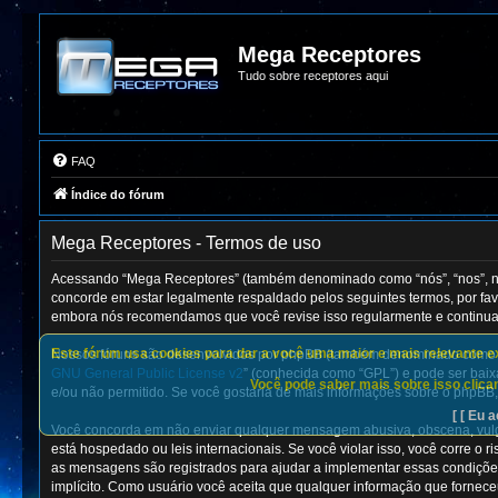
Mega Receptores
Tudo sobre receptores aqui
FAQ
Índice do fórum
Mega Receptores - Termos de uso
Acessando “Mega Receptores” (também denominado como “nós”, “nos”, nos
concorde em estar legalmente respaldado pelos seguintes termos, por fa
embora nós recomendamos que você revise isso regularmente e continuad
Este fórum usa cookies para dar a você uma maior e mais relevante exp
Nossos fóruns são desenvolvidos por phpBB (também denominado como “el
GNU General Public License v2
” (conhecida como “GPL”) e pode ser ba
Você pode saber mais sobre isso clican
e/ou não permitido. Se você gostaria de mais informações sobre o phpBB,
[ [ Eu a
Você concorda em não enviar qualquer mensagem abusiva, obscena, vulgar,
está hospedado ou leis internacionais. Se você violar isso, você corre o
as mensagens são registrados para ajudar a implementar essas condições.
implícito. Como usuário você aceita que qualquer informação que fornec